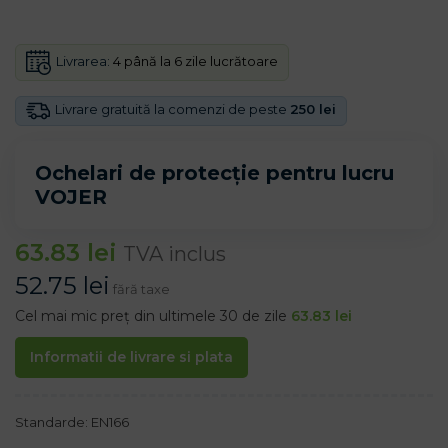
Livrarea:
4 până la 6 zile lucrătoare
Livrare gratuită la comenzi de peste
250 lei
Ochelari de protecție pentru lucru
VOJER
63.83
lei
TVA inclus
52.75
lei
fără taxe
Cel mai mic preț din ultimele 30 de zile
63.83
lei
Informatii de livrare si plata
Standarde: EN166