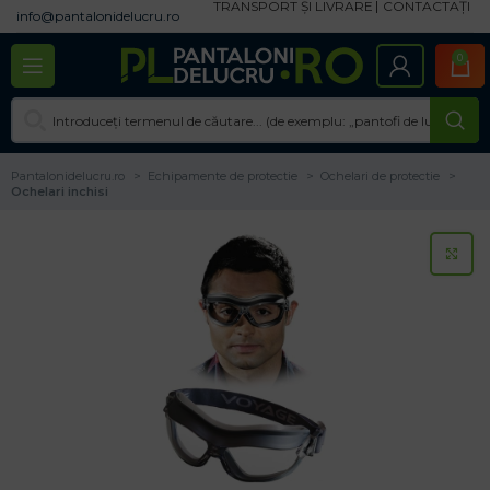
TRANSPORT ȘI LIVRARE
CONTACTAȚI
info@pantalonidelucru.ro
0
Pantalonidelucru.ro
Echipamente de protectie
Ochelari de protectie
Ochelari inchisi
CL