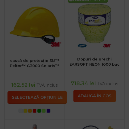
TRANSPORT
GRATUIT!
Dopuri de urechi
cască de protecție 3M™
EARSOFT NEON 1000 buc
Peltor™ G3000 Solaris™
718.34
lei
TVA inclus
162.52
lei
TVA inclus
ADAUGĂ ÎN COȘ
SELECTEAZĂ OPȚIUNILE