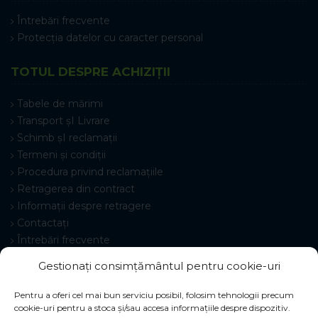
Întrebări frecvente
Protecția datelor cu caracter personal
TOTUL DESPRE ACHIZIȚII
Tabele de mărimi
Transport șI Livrare
Schimb șI reclamații
Termeni și condiții
Procedura privind reclamațiile
Retragerea din contract
Informații despre retragere
Contactați
Întrebări frecvente
Setări cookie-uri
Gestionați consimțământul pentru cookie-uri
Pentru a oferi cel mai bun serviciu posibil, folosim tehnologii precum
cookie-uri pentru a stoca și/sau accesa informațiile despre dispozitiv.