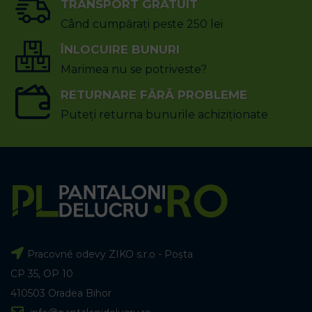
TRANSPORT GRATUIT
Când cumpărați peste 250 lei
ÎNLOCUIRE BUNURI
Marimea nu se potriveste?
RETURNARE FĂRĂ PROBLEME
Puteți returna bunurile achiziționate
Pracovné odevy ZIKO s.r.o - Poșta
CP 35, OP 10
410503 Oradea Bihor