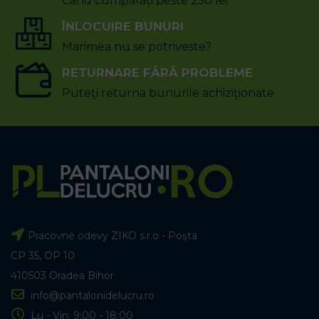
Când cumpărați peste 250 lei
ÎNLOCUIRE BUNURI
Marimea nu se potriveste?
RETURNARE FĂRĂ PROBLEME
Puteți returna bunurile achiziționate
Pracovné odevy ZIKO s.r.o - Poșta
CP 35, OP 10
410503 Oradea Bihor
info@pantalonidelucru.ro
Lu - Vin: 9:00 - 18:00