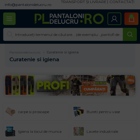
TRANSPORT ȘI LIVRARE
CONTACTAȚI
info@pantalonidelucru.ro
0
Pantalonidelucru.ro
Curatenie si igiena
Curatenie si igiena
carpe si prosoape
Bureti pentru vase
Igiena la locul de munca
Lavete industriale