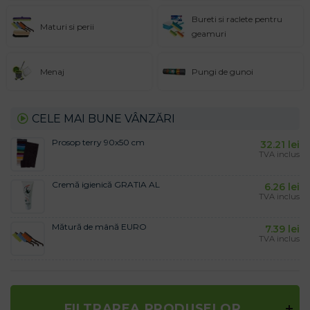
Bureti si raclete pentru
Maturi si perii
geamuri
Menaj
Pungi de gunoi
CELE MAI BUNE VÂNZĂRI
Prosop terry 90x50 cm
32.21
lei
TVA inclus
Cremă igienică GRATIA AL
6.26
lei
TVA inclus
Mătură de mână EURO
7.39
lei
TVA inclus
FILTRAREA PRODUSELOR