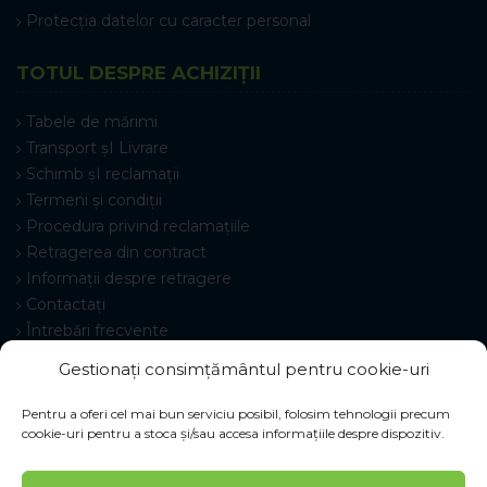
Protecția datelor cu caracter personal
TOTUL DESPRE ACHIZIȚII
Tabele de mărimi
Transport șI Livrare
Schimb șI reclamații
Termeni și condiții
Procedura privind reclamațiile
Retragerea din contract
Informații despre retragere
Contactați
Întrebări frecvente
Setări cookie-uri
Gestionați consimțământul pentru cookie-uri
Pentru a oferi cel mai bun serviciu posibil, folosim tehnologii precum
cookie-uri pentru a stoca și/sau accesa informațiile despre dispozitiv.
© 2026 Pracovné odevy ZIKO s. r. o., toate drepturile