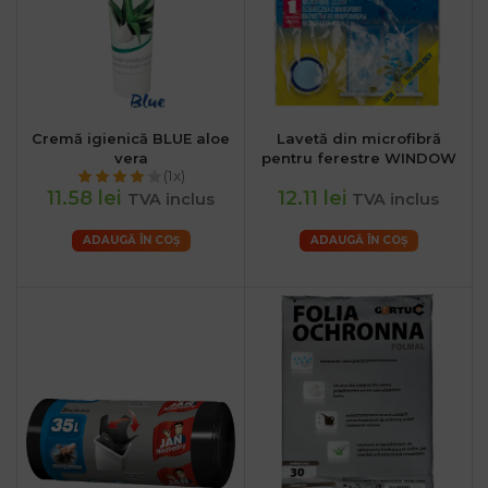
Cremă igienică BLUE aloe
Lavetă din microfibră
vera
pentru ferestre WINDOW
(1x)
11.58 lei
12.11 lei
TVA inclus
TVA inclus
ADAUGĂ ÎN COȘ
ADAUGĂ ÎN COȘ