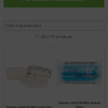
Zoradenie produktov
Sort content
Sort content
Cele mai populare
1 - 48 z 79 produse
.ro
:00
Săpun solid RUBIS ocean
Săpun solid RUBIS mini 15g
100g