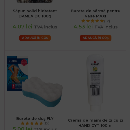
Săpun solid hidratant
Burete de sârmă pentru
DAMLA DC 100g
vase MAXI
(1x)
4.07 lei
4.53 lei
TVA inclus
TVA inclus
ADAUGĂ ÎN COȘ
ADAUGĂ ÎN COȘ
Burete de duș FLY
Cremă de mâini de zi cu zi
(1x)
HAND CYT 100ml
5.00 lei
TVA inclus