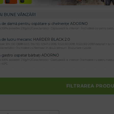
AI BUNE VÂNZĂRI
ă de damă pentru ospătare și chelnerițe ADORNO
l:100% poliester 210g/m2Caracteristici- Căptușeală la interior - Închidere cu patru nast
ă de lucru mecanic HARDER BLACK 2.0
de: EN ISO 13688:2013, EN ISO 12947-2:2016, RS22301:2018, RS22302:2018.Material:< br 
racteristici:- Închidere cu fermoar în două sensuri- Buzunare cusute…
ă gastro ospatar bărbați ADORNO
l:100% poliester 210g/m2Caracteristici- Căptușeală la interior- Închidere cu patru nastu
a 40°C
FILTRAREA PROD
e produktov
t