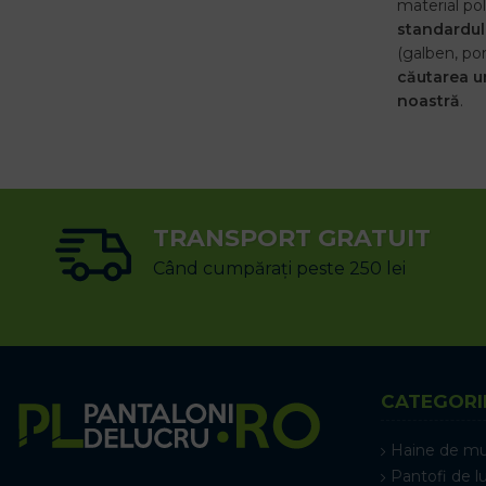
material pol
standardul
(galben, por
căutarea un
noastră
.
TRANSPORT GRATUIT
Când cumpărați peste 250 lei
CATEGORI
Haine de m
Pantofi de l