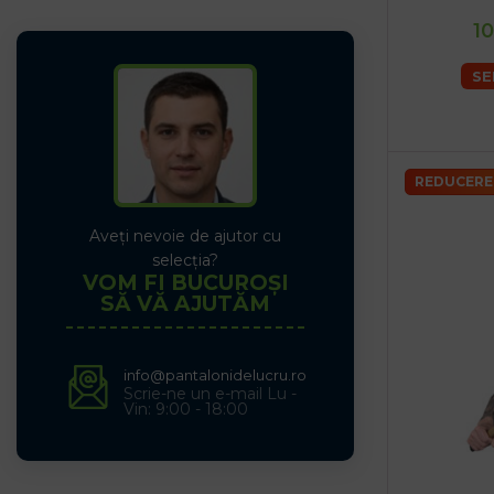
10
SE
REDUCERE
Aveți nevoie de ajutor cu
selecția?
VOM FI BUCUROȘI
SĂ VĂ AJUTĂM
info@pantalonidelucru.ro
Scrie-ne un e-mail Lu -
Vin: 9:00 - 18:00