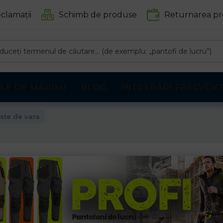
clamații
Schimb de produse
Returnarea pr
LE DE MĂRIMI
BLOG
ÎNTREBĂRI FRECVEN
ste de vara