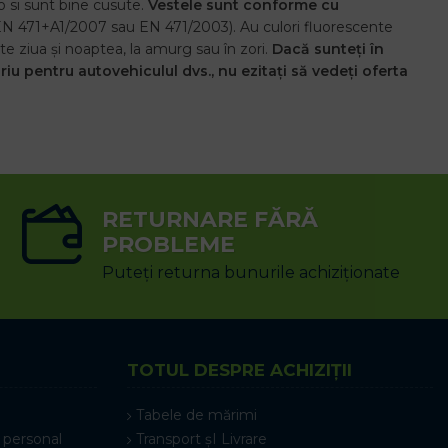
ro si sunt bine cusute.
Vestele sunt conforme cu
 EN 471+A1/2007 sau EN 471/2003). Au culori fluorescente
tate ziua și noaptea, la amurg sau în zori.
Dacă sunteți în
u pentru autovehiculul dvs., nu ezitați să vedeți oferta
RETURNARE FĂRĂ
PROBLEME
Puteți returna bunurile achiziționate
TOTUL DESPRE ACHIZIȚII
Tabele de mărimi
 personal
Transport șI Livrare