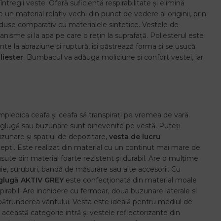
regii veste. Oferă suficientă respirabilitate și elimină
 un material relativ vechi din punct de vedere al originii, prin
eduse comparativ cu materialele sintetice. Vestele de
anisme și la apa pe care o rețin la suprafață. Poliesterul este
ente la abraziune și ruptură, își păstrează forma și se usucă
liester
. Bumbacul va adăuga moliciune și confort vestei, iar
împiedica ceafa și ceafa să transpirați pe vremea de vară.
ice glugă sau buzunare sunt binevenite pe vestă. Puteți
uzunare și spațiul de depozitare,
vesta de lucru
ștepți. Este realizat din material cu un continut mai mare de
sute din material foarte rezistent și durabil. Are o mulțime
ie, șuruburi, bandă de măsurare sau alte accesorii. Cu
glugă AKTIV GREY
este confecționată din material moale
irabil. Are inchidere cu fermoar, doua buzunare laterale si
ă pătrunderea vântului. Vesta este ideală pentru mediul de
 În această categorie intră și vestele reflectorizante din