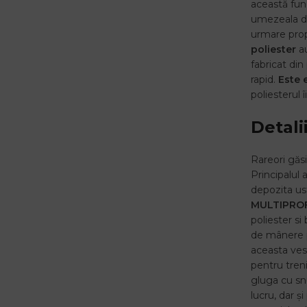
această func
umezeala d
urmare prop
poliester
au
fabricat din
rapid.
Este 
poliesterul î
Detali
Rareori găsi
Principalul 
depozita us
MULTIPROF
poliester si
de mânere p
aceasta vest
pentru treni
gluga cu snu
lucru, dar ș