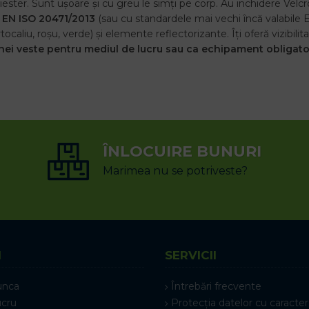
iester. Sunt ușoare și cu greu le simți pe corp. Au inchidere Velc
 EN ISO 20471/2013
(sau cu standardele mai vechi încă valabile
tocaliu, roșu, verde) și elemente reflectorizante. Îți oferă vizibili
ei veste pentru mediul de lucru sau ca echipament obligatori
ÎNLOCUIRE BUNURI
Marimea nu se potriveste?
I
SERVICII
unca
Întrebări frecvente
ucru
Protecția datelor cu caracter