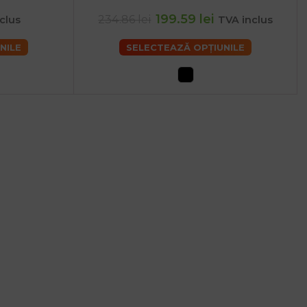
arbati - 3XL
199.59 lei
234.86 lei
clus
TVA inclus
NILE
SELECTEAZĂ OPȚIUNILE