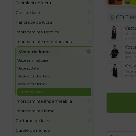
pantaloni de lucru
geci de lucru
CELE M
hanorace de lucru
Vest
imbracaminte termica
Materia
la 40°C
imbracaminte reflectorizanta
Vest
veste de lucru
Standar
g/m²Ca
veste semnalizare
Vest
veste izolate
Materia
până l
veste sport barbati
veste sport femei
veste de vara
imbracaminte impermeabila
imbracaminte femei
costume de lucru
curele de munca
Zoradeni
Sort conten