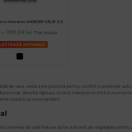
ucru mecanic HARDER GELB 2.0
ati
52 (L) Barbati
56 (XL) Barbati
2XL) Barbati
62 (3XL) Barbati
199.59 lei
lei
TVA inclus
LECTEAZĂ OPȚIUNILE
dă de vară, vesta este potrivită pentru confort și protecție sufi
ncțional, datorită faptului că nicio mânecă nu intră în munca ta. 
ferta noastră vă recomandăm.
al
tru vremea de vară trebuie să fie suficient de respirabilă pentru