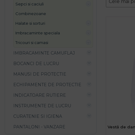
Sort conte
Cele mai p
sepci si caciuli
combinezoane
halate si sorturi
imbracaminte speciala
tricouri si camasi
IMBRACAMINTE CAMUFLAJ
BOCANCI DE LUCRU
MANUSI DE PROTECTIE
ECHIPAMENTE DE PROTECTIE
INDICATOARE RUTIERE
INSTRUMENTE DE LUCRU
CURATENIE SI IGIENA
PANTALONI - VANZARE
Vestă de dam
Femei 36 
Fe