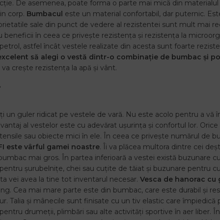
ție. De asemenea, poate forma o parte mai mică din materialul înt
in corp.
Bumbacul
este un material confortabil, dar puternic. Este
rietatile sale din punct de vedere al rezistentei sunt mult mai r
 beneficii în ceea ce privește rezistența și rezistența la microorg
 petrol, astfel încât vestele realizate din acesta sunt foarte rezist
excelent să alegi o vestă dintr-o combinație de bumbac și po
i va crește rezistența la apă și vânt.
i
ți un guler ridicat pe vestele de vară. Nu este acolo pentru a vă 
avantaj al vestelor este cu adevărat ușurința și confortul lor. Or
tensile sau obiecte mici în ele. În ceea ce privește numărul de b
I
este vârful gamei noastre
. Îi va plăcea multora dintre cei de
 bumbac mai gros. În partea inferioară a vestei există buzunare cu
entru șurubelnițe, chei sau cuțite de tăiat și buzunare pentru cu
a vei avea la tine tot inventarul necesar.
Vesca de hanorac cu 
ng. Cea mai mare parte este din bumbac, care este durabil și resp
r. Talia și mânecile sunt finisate cu un tiv elastic care împiedic
i pentru drumeții, plimbări sau alte activități sportive în aer liber.