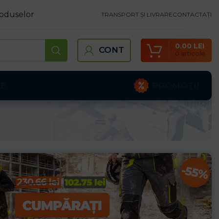
oduselor
TRANSPORT ȘI LIVRARE
CONTACTAȚI
0.00
LEI
CONT
0
articole
PROMOTII
TE