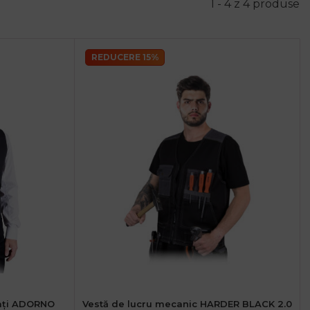
1 - 4 z 4 produse
REDUCERE 15%
bați ADORNO
Vestă de lucru mecanic HARDER BLACK 2.0
arbati - L
48 (M) Barbati
52 (L) Barbati
56 (XL) Barbati