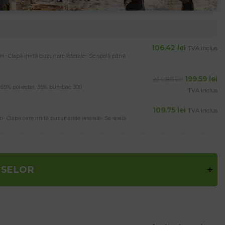
106.42
lei
TVA inclus
uri- Clapă imită buzunare laterale- Se spală până
199.59
lei
234.86
lei
/>65% poliester, 35% bumbac 300
TVA inclus
109.75
lei
TVA inclus
ri- Clapă care imită buzunarele laterale- Se spală
USELOR