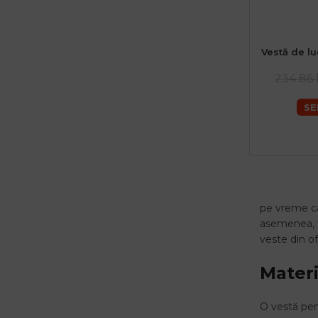
Vestă de l
48 (M) Barb
60 (
234.86 
SE
pe vreme cal
asemenea, fu
veste din o
Materi
O vestă pen