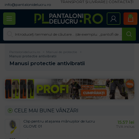
TRANSPORT ȘI LIVRARE
CONTACTAȚI
info@pantalonidelucru.ro
0
Pantalonidelucru.ro
Manusi de protectie
Manusi protectie antivibratii
Manusi protectie antivibratii
CELE MAI BUNE VÂNZĂRI
Clip pentru atașarea mănușilor de lucru
15.57
lei
GLOVE 01
TVA inclus