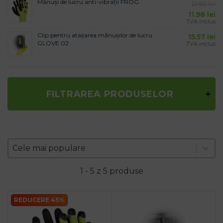
Mănuși de lucru anti-vibrații FROG
21.83
lei
11.98
lei
TVA inclus
Clip pentru atașarea mănușilor de lucru
15.57
lei
GLOVE 02
TVA inclus
FILTRAREA PRODUSELOR
Zoradenie produktov
Sort content
Sort content
Cele mai populare
1 - 5 z 5 produse
REDUCERE 45%