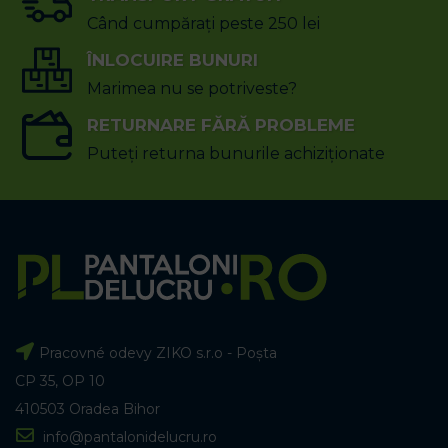
Când cumpărați peste 250 lei
ÎNLOCUIRE BUNURI
Marimea nu se potriveste?
RETURNARE FĂRĂ PROBLEME
Puteți returna bunurile achiziționate
Pracovné odevy ZIKO s.r.o - Poșta
CP 35, OP 10
410503 Oradea Bihor
info@pantalonidelucru.ro