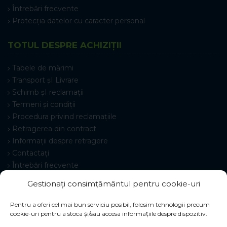
Întrebări frecvente
Protecția datelor cu caracter personal
TOTUL DESPRE ACHIZIȚII
Tabele de mărimi
Transport șI Livrare
Schimb șI reclamații
Termeni și condiții
Procedura privind reclamațiile
Retragerea din contract
Informații despre retragere
Contactați
Întrebări frecvente
Setări cookie-uri
Gestionați consimțământul pentru cookie-uri
Pentru a oferi cel mai bun serviciu posibil, folosim tehnologii precum
cookie-uri pentru a stoca și/sau accesa informațiile despre dispozitiv.