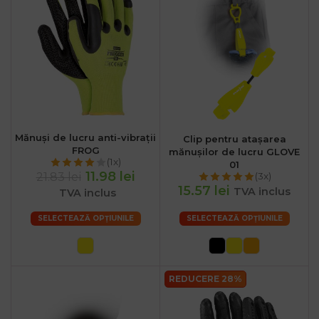
Mănuși de lucru anti-vibrații
Clip pentru atașarea
FROG
mănușilor de lucru GLOVE
(1x)
01
11.98 lei
21.83 lei
(3x)
15.57 lei
TVA inclus
TVA inclus
SELECTEAZĂ OPȚIUNILE
SELECTEAZĂ OPȚIUNILE
REDUCERE 28%