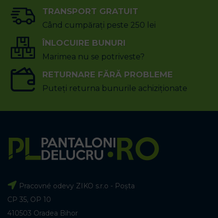
TRANSPORT GRATUIT
Când cumpărați peste 250 lei
ÎNLOCUIRE BUNURI
Marimea nu se potriveste?
RETURNARE FĂRĂ PROBLEME
Puteți returna bunurile achiziționate
Pracovné odevy ZIKO s.r.o - Poșta
CP 35, OP 10
410503 Oradea Bihor