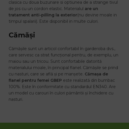
clasica cu doua buzunare si optiunea de a strange tivul
de jos cu un cordon elastic. Materialul
are un
tratament anti-pilling la exterior
(nu devine moale in
timpul spalarii). Este disponibil in multe culori.
Cămăși
Cămășile sunt un articol confortabil în garderoba dvs.,
care servesc ca strat funcțional pentru, de exemplu, un
maiou sau un tricou. Sunt confortabile datorită
materialului moale, în principal flanel. Cămășile se prind
cu nasturi, care se află și pe manșete.
Cămașa de
flanel pentru femei GBEP
este realizată din bumbac
100%. Este în conformitate cu standardul EN340. Are
un model cu carouri în culori pământii și închidere cu
nasturi.