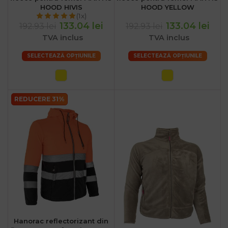
HOOD HIVIS
HOOD YELLOW
(1x)
133.04 lei
133.04 lei
192.93 lei
192.93 lei
TVA inclus
TVA inclus
SELECTEAZĂ OPȚIUNILE
SELECTEAZĂ OPȚIUNILE
REDUCERE 31%
Hanorac reflectorizant din