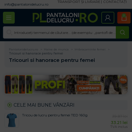
TRANSPORT ȘI LIVRARE
CONTACTAȚI
info@pantalonidelucru.ro
0
Pantalonidelucru.ro
Haine de munca
Imbracaminte femei
Tricouri si hanorace pentru femei
Tricouri si hanorace pentru femei
CELE MAI BUNE VÂNZĂRI
Tricou de lucru pentru femei TED 160g
39.87
lei
33.21
lei
TVA inclus