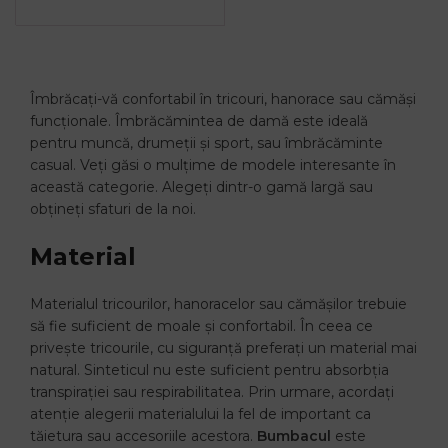
Îmbrăcați-vă confortabil în tricouri, hanorace sau cămăși
funcționale. Îmbrăcămintea de damă este ideală
pentru muncă, drumeții și sport, sau îmbrăcăminte
casual. Veți găsi o mulțime de modele interesante în
această categorie. Alegeți dintr-o gamă largă sau
obțineți sfaturi de la noi.
Material
Materialul tricourilor, hanoracelor sau cămășilor trebuie
să fie suficient de moale și confortabil. În ceea ce
privește tricourile, cu siguranță preferați un material mai
natural. Sinteticul nu este suficient pentru absorbția
transpirației sau respirabilitatea. Prin urmare, acordați
atenție alegerii materialului la fel de important ca
tăietura sau accesoriile acestora.
Bumbacul
este