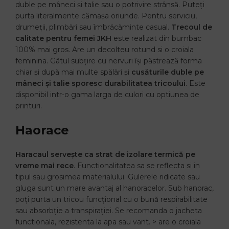
duble pe mâneci și talie sau o potrivire strânsă. Puteți
purta literalmente cămașa oriunde. Pentru serviciu,
drumeții, plimbări sau îmbrăcăminte casual.
Trecoul de
calitate pentru femei JKH
este realizat din bumbac
100% mai gros. Are un decolteu rotund si o croiala
feminina. Gâtul subțire cu nervuri își păstrează forma
chiar și după mai multe spălări și
cusăturile duble pe
mâneci și talie sporesc durabilitatea tricoului
. Este
disponibil intr-o gama larga de culori cu optiunea de
printuri.
Haorace
Haracaul servește ca strat de izolare termică pe
vreme mai rece
. Functionalitatea sa se reflecta si in
tipul sau grosimea materialului. Gulerele ridicate sau
gluga sunt un mare avantaj al hanoracelor. Sub hanorac,
poți purta un tricou funcțional cu o bună respirabilitate
sau absorbție a transpirației. Se recomanda o jacheta
functionala, rezistenta la apa sau vant. > are o croiala