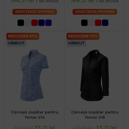
166.31 lei
166.31 lei
TVA inclus
TVA inclus
SELECTEAZĂ OPȚIUNILE
SELECTEAZĂ OPȚIUNILE
REDUCERE 67%
REDUCERE 73%
VÂNDUT
VÂNDUT
Cămașă ospătar pentru
Cămașă ospătar pentru
femei 214
femei 218
33.21 lei
33.21 lei
99.76 lei
123.06 lei