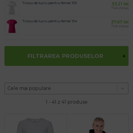
Tricou de lucru pentru femei 133
33.21
lei
TVA inclus
Tricou de lucru pentru femei 134
37.67
lei
TVA inclus
FILTRAREA PRODUSELOR
Zoradenie produktov
Sort content
Sort content
Cele mai populare
1 - 41 z 41 produse