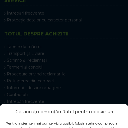
SERVICII
Întrebări frecvente
Protecția datelor cu caracter personal
TOTUL DESPRE ACHIZIȚII
Tabele de mărimi
Transport șI Livrare
Schimb șI reclamații
Termeni și condiții
Procedura privind reclamațiile
Retragerea din contract
Informații despre retragere
Contactați
Întrebări frecvente
Setări cookie-uri
Gestionați consimțământul pentru cookie-uri
Pentru a oferi cel mai bun serviciu posibil, folosim tehnologii precum