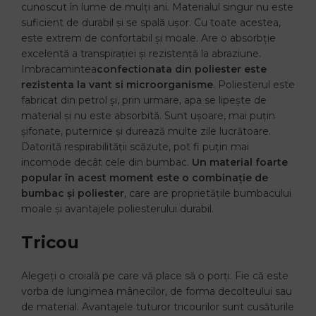
cunoscut în lume de mulți ani. Materialul singur nu este
suficient de durabil și se spală ușor. Cu toate acestea,
este extrem de confortabil și moale. Are o absorbție
excelentă a transpirației și rezistență la abraziune.
Imbracamintea
confectionata din poliester este
rezistenta la vant si microorganisme
. Poliesterul este
fabricat din petrol și, prin urmare, apa se lipește de
material și nu este absorbită. Sunt ușoare, mai puțin
șifonate, puternice și durează multe zile lucrătoare.
Datorită respirabilității scăzute, pot fi puțin mai
incomode decât cele din bumbac.
Un material foarte
popular în acest moment este o combinație de
bumbac și poliester
, care are proprietățile bumbacului
moale și avantajele poliesterului durabil.
Tricou
Alegeți o croială pe care vă place să o porți. Fie că este
vorba de lungimea mânecilor, de forma decolteului sau
de material. Avantajele tuturor tricourilor sunt cusăturile