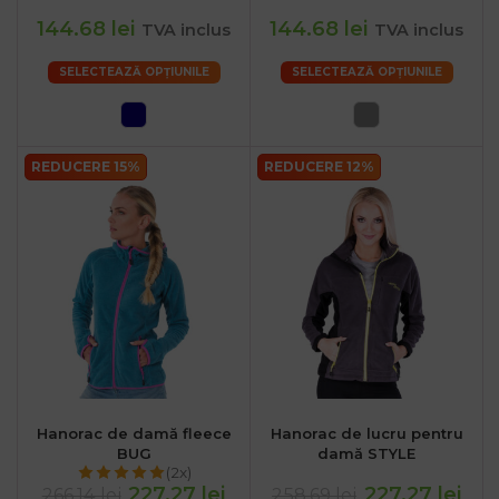
144.68 lei
144.68 lei
TVA inclus
TVA inclus
SELECTEAZĂ OPȚIUNILE
SELECTEAZĂ OPȚIUNILE
REDUCERE 15%
REDUCERE 12%
Hanorac de damă fleece
Hanorac de lucru pentru
BUG
damă STYLE
(2x)
227.27 lei
227.27 lei
266.14 lei
258.69 lei