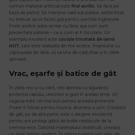
comun material artificial este
firul acrilic
. Se face pe
bază de petrol. Se menține cald sub pălărie, astfel încât
nu trebuie să vă faceți griji pentru urechile înghețate.
Firele acrilice arată similar cu lâna, așa cum sunt
prezentate pălăriile – ca și cum ar fi tricotate. Un
exemplu excelent este
căciula tricotată de iarnă
HOT
, care este realizată din fire acrilice. Împreună cu
căptușeala din lână, vă va ține de cald chiar și în zilele
geroase.
Vrac, eșarfe și batice de gât
În zilele reci și cu vânt, veți aprecia cu siguranță
protecția capului, urechilor și gurii în același timp. Un
cagoua este cel mai bun pentru această protecție.
Poate fi folosit pentru muncă, drumeții și schi. O batistă
de gât, pe de altă parte, este o alegere excelentă
pentru a-ți proteja gâtul de bolile neplăcute de la
vremea rece. Datorită materialului stratificat, creează
un strat termic perfect. În oferta noastră veți găsi, de