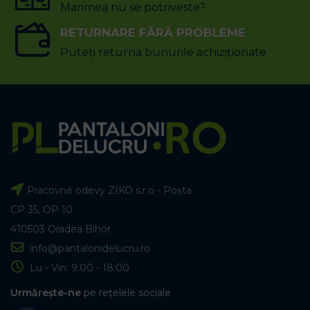
Marimea nu se potriveste?
RETURNARE FĂRĂ PROBLEME
Puteți returna bunurile achiziționate
Pracovné odevy ZIKO s.r.o - Poșta
CP 35, OP 10
410503 Oradea Bihor
info@pantalonidelucru.ro
Lu - Vin: 9:00 - 18:00
Urmărește-ne
pe rețelele sociale