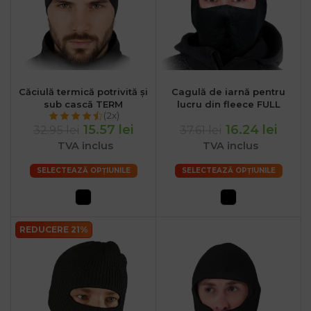
Căciulă termică potrivită și
Cagulă de iarnă pentru
sub cască TERM
lucru din fleece FULL
(2x)
15.57 lei
16.24 lei
32.95 lei
37.61 lei
TVA inclus
TVA inclus
SELECTEAZĂ OPȚIUNILE
SELECTEAZĂ OPȚIUNILE
REDUCERE 21%