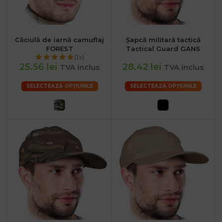
Căciulă de iarnă camuflaj
Șapcă militară tactică
FOREST
Tactical Guard GANS
(1x)
25.56 lei
28.42 lei
TVA inclus
TVA inclus
SELECTEAZĂ OPȚIUNILE
SELECTEAZĂ OPȚIUNILE