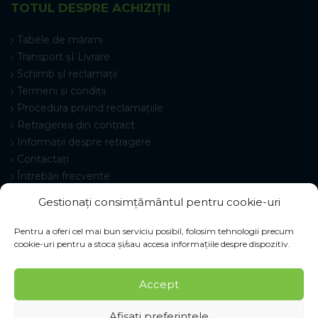
TOTUL DESPRE ACHIZIȚII
Tabele de mărimi
Transport șI Livrare
Schimb șI reclamații
Termeni și condiții
Procedura privind reclamațiile
Retragerea din contract
Informații despre retragere
Contactați
Întrebări frecvente
Setări cookie-uri
Gestionați consimțământul pentru cookie-uri
Pentru a oferi cel mai bun serviciu posibil, folosim tehnologii precum
cookie-uri pentru a stoca și/sau accesa informațiile despre dispozitiv.
© 2026 Pracovné odevy ZIKO s. r. o., toate drepturile
Accept
rezervate.
Afișați preferințele