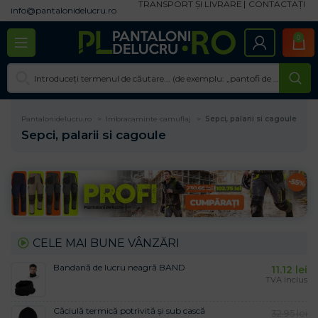
TRANSPORT ȘI LIVRARE
CONTACTAȚI
info@pantalonidelucru.ro
0
Pantalonidelucru.ro
Imbracaminte camuflaj
Sepci, palarii si cagoule
Sepci, palarii si cagoule
CELE MAI BUNE VÂNZĂRI
Bandană de lucru neagră BAND
11.12
lei
TVA inclus
Căciulă termică potrivită și sub cască
32.95
lei