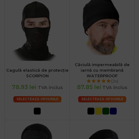
Căciulă impermeabilă de
Cagulă elastică de protecție
iarnă cu membrană
SCORPION
WATERPROOF
(2x)
78.93 lei
87.85 lei
TVA inclus
TVA inclus
SELECTEAZĂ OPȚIUNILE
SELECTEAZĂ OPȚIUNILE