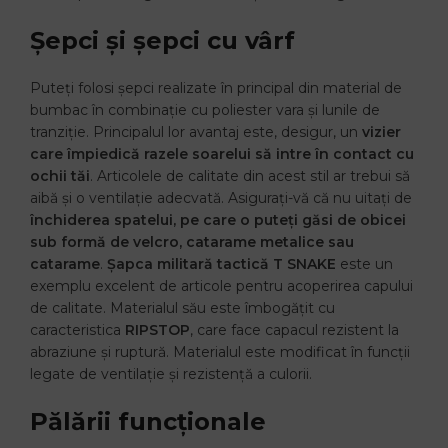
Șepci și șepci cu vârf
Puteți folosi șepci realizate în principal din material de
bumbac în combinație cu poliester vara și lunile de
tranziție. Principalul lor avantaj este, desigur, un
vizier
care împiedică razele soarelui să intre în contact cu
ochii tăi
. Articolele de calitate din acest stil ar trebui să
aibă și o ventilație adecvată. Asigurați-vă că nu uitați de
închiderea spatelui, pe care o puteți găsi de obicei
sub formă de velcro, catarame metalice sau
catarame
.
Șapca militară tactică T SNAKE
este un
exemplu excelent de articole pentru acoperirea capului
de calitate. Materialul său este îmbogățit cu
caracteristica
RIPSTOP
, care face capacul rezistent la
abraziune și ruptură. Materialul este modificat în funcții
legate de ventilație și rezistență a culorii.
Pălării funcționale