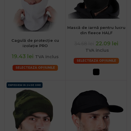
Mască de iarnă pentru lucru
din fleece HALF
Cagulă de protecție cu
22.09 lei
34.68 lei
izolație PRO
TVA inclus
19.43 lei
TVA inclus
SELECTEAZĂ OPȚIUNILE
SELECTEAZĂ OPȚIUNILE
EXPEDIEM IN 24 DE ORE