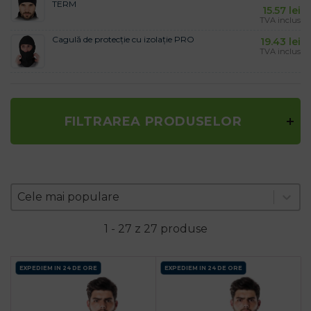
TERM
15.57
lei
TVA inclus
Cagulă de protecție cu izolație PRO
19.43
lei
TVA inclus
FILTRAREA PRODUSELOR
Zoradenie produktov
Sort content
Sort content
Cele mai populare
1 - 27 z 27 produse
EXPEDIEM IN 24 DE ORE
EXPEDIEM IN 24 DE ORE