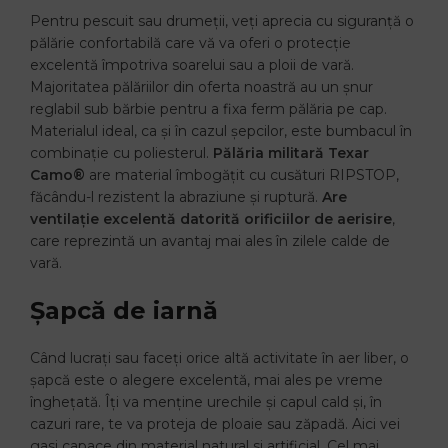
Pentru pescuit sau drumeții, veți aprecia cu siguranță o
pălărie confortabilă care vă va oferi o protecție
excelentă împotriva soarelui sau a ploii de vară.
Majoritatea pălăriilor din oferta noastră au un șnur
reglabil sub bărbie pentru a fixa ferm pălăria pe cap.
Materialul ideal, ca și în cazul șepcilor, este bumbacul în
combinație cu poliesterul.
Pălăria militară Texar
Camo
®
are material îmbogățit cu cusături RIPSTOP,
făcându-l rezistent la abraziune și ruptură.
Are
ventilație excelentă datorită orificiilor de aerisire
,
care reprezintă un avantaj mai ales în zilele calde de
vară.
Șapcă de iarnă
Când lucrați sau faceți orice altă activitate în aer liber, o
șapcă este o alegere excelentă, mai ales pe vreme
înghețată. Îți va menține urechile și capul cald și, în
cazuri rare, te va proteja de ploaie sau zăpadă. Aici vei
gasi capace din material natural si artificial. Cel mai