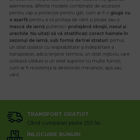
asemenea, diferite modele combinate de accesorii
pentru cap și protecție pentru gât, cum ar fi o
glugă cu
o eșarfă
pentru a vă proteja de vânt și ploaie sau o
mască de iarnă
puternic>
protejând obrajii, nasul și
urechile
.
Nu uitați să vă stratificați corect hainele în
sezonul de iarnă, sub formă de trei straturi
: primul,
un strat izolator cu respirabilitate și îndepărtare a
transpirației, adică lenjerie termică, un strat mijlociu care
izolează căldura și un strat superior cu multe funcții,
cum ar fi rezistența la deteriorări mecanice, apă sau
vânt.
TRANSPORT GRATUIT
Când cumpărați peste 250 lei
ÎNLOCUIRE BUNURI