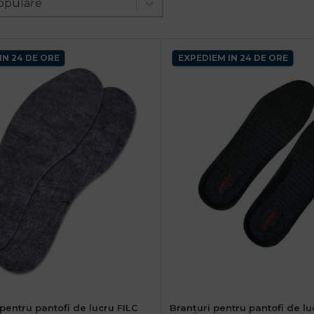
nt
opulare
IN 24 DE ORE
EXPEDIEM IN 24 DE ORE
pentru pantofi de lucru FILC
Branțuri pentru pantofi de 
38
40
42
44
46
48
36
37
38
39
40
41
42