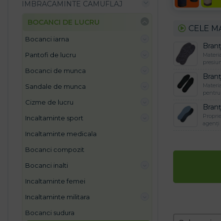
IMBRACAMINTE CAMUFLAJ
BOCANCI DE LUCRU
CELE M
bocanci iarna
Branț
pantofi de lucru
Materia
presiun
bocanci de munca
Bran
Materia
sandale de munca
pentru 
cizme de lucru
Branț
Proprie
incaltaminte sport
agenți
incaltaminte medicala
bocanci compozit
bocanci inalti
incaltaminte femei
incaltaminte militara
bocanci sudura
Zoradeni
Sort conten