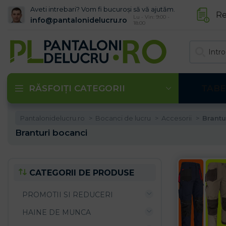
Aveti intrebari? Vom fi bucuroși să vă ajutăm.
Re
Lu - Vin: 9:00 -
info@pantalonidelucru.ro
18:00
RĂSFOIȚI CATEGORII
TABE
Pantalonidelucru.ro
Bocanci de lucru
Accesorii
Brantu
Branturi bocanci
CATEGORII DE PRODUSE
PROMOTII SI REDUCERI
HAINE DE MUNCA