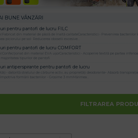
AI BUNE VÂNZĂRI
uri pentru pantofi de lucru FILC
l:Fabricat din material de pâslă de înaltă calitateCaracteristici:- Prevenirea bacteriilo
ea piciorului pe sol- Reducerea oboselii excesive…
țuri pentru pantofi de lucru COMFORT
l:Confecționat din material EVA ușorCaracteristici:- Acoperire textilă pe partea inferioa
majoritatea tipurilor de pantofi
uri antiperspirante pentru pantofi de lucru
tăți:- datorită stratului de cărbune activ, au proprietăți deodorante- Absorb transpirați
 împotriva formării bacteriilor - Grosime 3 mmMărimea…
FILTRAREA PROD
e produktov
t