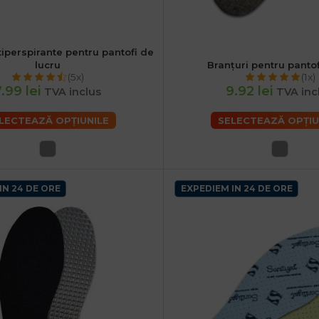
tiperspirante pentru pantofi de
38
40
42
44
46
48
lucru
Branțuri pentru panto
36
37
38
40
42
44
(5x)
(1x)
.99 lei
9.92 lei
TVA inclus
TVA inc
LECTEAZĂ OPȚIUNILE
SELECTEAZĂ OPȚIU
IN 24 DE ORE
EXPEDIEM IN 24 DE ORE