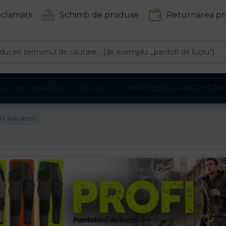
clamații
Schimb de produse
Returnarea pr
LE DE MĂRIMI
BLOG
ÎNTREBĂRI FRECVEN
ri bocanci