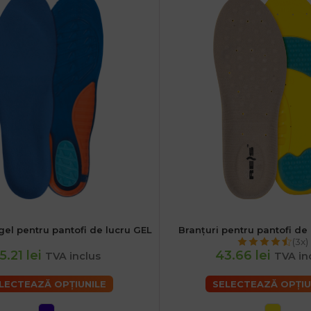
gel pentru pantofi de lucru GEL
Branțuri pentru pantofi de
40
46
38
41
44
(3x)
5.21 lei
43.66 lei
TVA inclus
TVA in
LECTEAZĂ OPȚIUNILE
SELECTEAZĂ OPȚIU