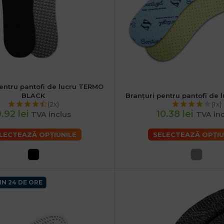
pentru pantofi de lucru TERMO
38
40
42
44
46
48
BLACK
Branțuri pentru pantofi de
36
38
40
42
44
(2x)
(1x)
.92 lei
10.38 lei
TVA inclus
TVA inc
LECTEAZĂ OPȚIUNILE
SELECTEAZĂ OPȚIU
IN 24 DE ORE