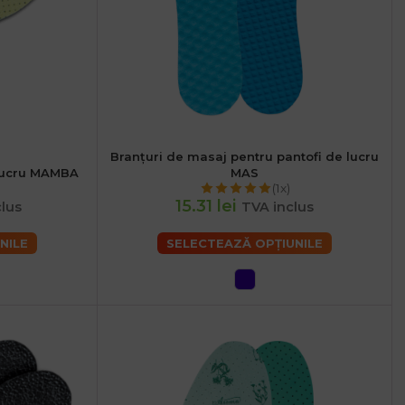
Branțuri de masaj pentru pantofi de lucru
36
38
40
42
44
46
 lucru MAMBA
MAS
46
48
(1x)
15.31 lei
lus
TVA inclus
NILE
SELECTEAZĂ OPȚIUNILE