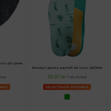
ucru din piele
46
48
Branțuri pentru pantofi de lucru AROMA
36
38
40
42
44
46
48
33.81 lei
clus
TVA inclus
NILE
SELECTEAZĂ OPȚIUNILE