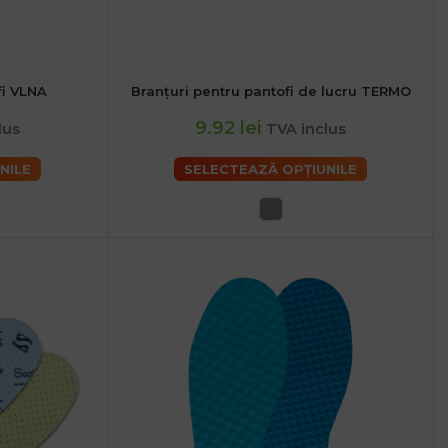
fi VLNA
Branțuri pentru pantofi de lucru TERMO
46
48
38
9.92 lei
lus
TVA inclus
NILE
SELECTEAZĂ OPȚIUNILE