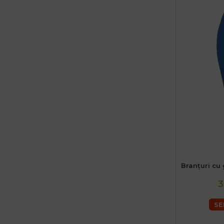
Branțuri cu 
3
SE