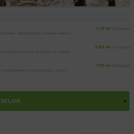
4.13
lei
TVA inclus
r la picioare - Absorb perfect umezeală- Reduce
6.86
lei
TVA inclus
ră- Fabricat în mărimi de la 36 la 48- Potrivit
7.99
lei
TVA inclus
a și neutralizează mirosul piciorului- Conțin
USELOR