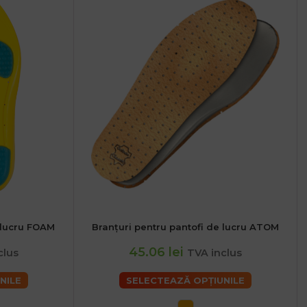
 lucru FOAM
Branțuri pentru pantofi de lucru ATOM
36
38
40
42
44
46
45.06 lei
clus
TVA inclus
NILE
SELECTEAZĂ OPȚIUNILE