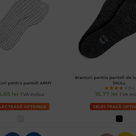
Branțuri pentru pantofi de l
36
38
40
42
44
țuri pentru pantofi ARMY
SKULL
40
42
44
46
48
(1x)
5.65 lei
16.77 lei
TVA inclus
TVA in
LECTEAZĂ OPȚIUNILE
SELECTEAZĂ OPȚIU