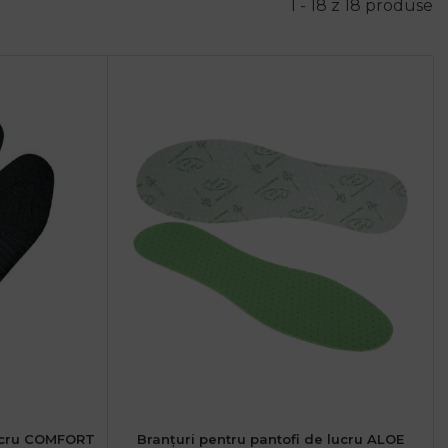
1 - 18 z 18 produse
lucru COMFORT
Branțuri pentru pantofi de lucru ALOE
43
44
45
39