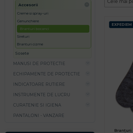
Sort conte
Cele mai p
accesorii
creme si spray-uri
genunchiere
EXPEDIEM 
branturi bocanci
sireturi
branturi cizme
sosete
MANUSI DE PROTECTIE
ECHIPAMENTE DE PROTECTIE
INDICATOARE RUTIERE
INSTRUMENTE DE LUCRU
CURATENIE SI IGIENA
PANTALONI - VANZARE
Branțuri 
36