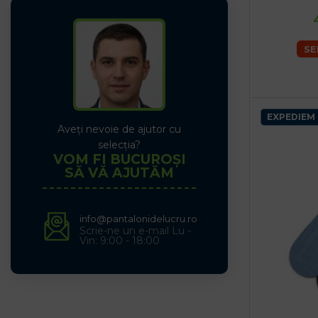
SE
EXPEDIEM 
Aveți nevoie de ajutor cu
selecția?
VOM FI BUCUROȘI
SĂ VĂ AJUTĂM
info@pantalonidelucru.ro
Scrie-ne un e-mail Lu -
Vin: 9:00 - 18:00