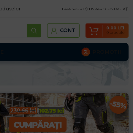
oduselor
TRANSPORT ȘI LIVRARE
CONTACTAȚI
0.00
LEI
CONT
0
articole
PROMOTII
TE