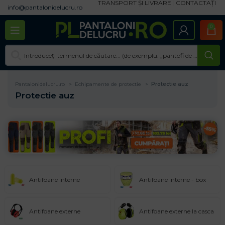
TRANSPORT ȘI LIVRARE
CONTACTAȚI
info@pantalonidelucru.ro
0
Pantalonidelucru.ro
Echipamente de protectie
Protectie auz
Protectie auz
Antifoane interne
Antifoane interne - box
Antifoane externe
Antifoane externe la casca