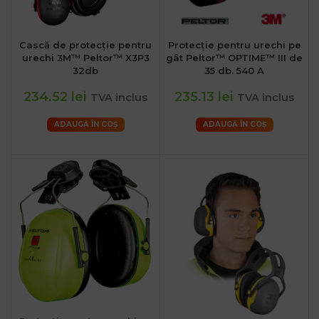
Cască de protecție pentru
Protecție pentru urechi pe
urechi 3M™ Peltor™ X3P3
gât Peltor™ OPTIME™ III de
32db
35 db. 540 A
234.52 lei
235.13 lei
TVA inclus
TVA inclus
ADAUGĂ ÎN COȘ
ADAUGĂ ÎN COȘ