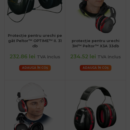
Protecție pentru urechi pe
gât Peltor™ OPTIME™ II. 31
protecție pentru urechi
db
3M™ Peltor™ X3A 33db
232.86 lei
234.52 lei
TVA inclus
TVA inclus
ADAUGĂ ÎN COȘ
ADAUGĂ ÎN COȘ