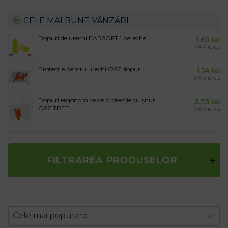
CELE MAI BUNE VÂNZĂRI
Dopuri de urechi EARSOFT 1 pereche
1.60
lei
TVA inclus
Protecție pentru urechi OSZ dopuri
1.14
lei
TVA inclus
Dopuri ergonomice de protecție cu șnur
3.73
lei
OSZ TREE
TVA inclus
FILTRAREA PRODUSELOR
Zoradenie produktov
Sort content
Sort content
Cele mai populare