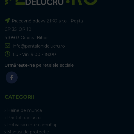
Pracovné odevy ZIKO s.r.o - Poșta
CP 35, OP 10
410503 Oradea Bihor
info@pantalonidelucru.ro
Lu - Vin: 9:00 - 18:00
Urmărește-ne
pe rețelele sociale
CATEGORII
Haine de munca
Pantofi de lucru
Imbracaminte camuflaj
Manusi de protectie