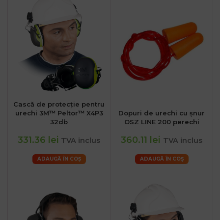
Cască de protecție pentru
urechi 3M™ Peltor™ X4P3
Dopuri de urechi cu șnur
32db
OSZ LINE 200 perechi
331.36 lei
360.11 lei
TVA inclus
TVA inclus
ADAUGĂ ÎN COȘ
ADAUGĂ ÎN COȘ