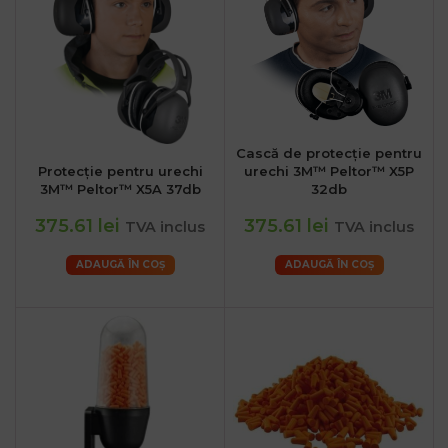
Cască de protecție pentru
Protecție pentru urechi
urechi 3M™ Peltor™ X5P
3M™ Peltor™ X5A 37db
32db
375.61 lei
375.61 lei
TVA inclus
TVA inclus
ADAUGĂ ÎN COȘ
ADAUGĂ ÎN COȘ