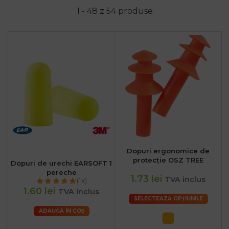
1 - 48 z 54 produse
Dopuri ergonomice de
protecție OSZ TREE
Dopuri de urechi EARSOFT 1
pereche
1.73 lei
TVA inclus
(1x)
1.60 lei
TVA inclus
SELECTEAZĂ OPȚIUNILE
ADAUGĂ ÎN COȘ