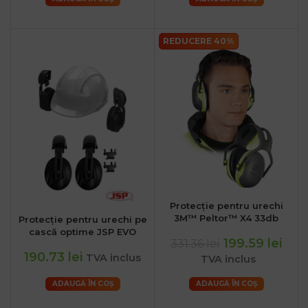
REDUCERE 40%
Protecție pentru urechi
3M™ Peltor™ X4 33db
Protecție pentru urechi pe
cască optime JSP EVO
199.59 lei
331.36 lei
190.73 lei
TVA inclus
TVA inclus
ADAUGĂ ÎN COȘ
ADAUGĂ ÎN COȘ