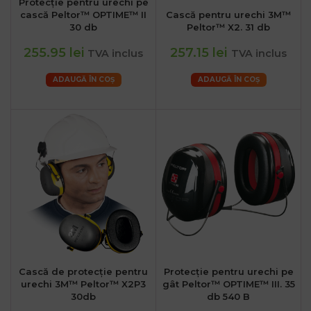
Protecție pentru urechi pe
cască Peltor™ OPTIME™ II
Cască pentru urechi 3M™
30 db
Peltor™ X2. 31 db
255.95 lei
257.15 lei
TVA inclus
TVA inclus
ADAUGĂ ÎN COȘ
ADAUGĂ ÎN COȘ
Cască de protecție pentru
Protecție pentru urechi pe
urechi 3M™ Peltor™ X2P3
gât Peltor™ OPTIME™ III. 35
30db
db 540 B