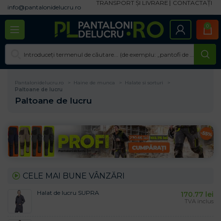
TRANSPORT ȘI LIVRARE
CONTACTAȚI
info@pantalonidelucru.ro
0
Pantalonidelucru.ro
Haine de munca
Halate si sorturi
Paltoane de lucru
Paltoane de lucru
CELE MAI BUNE VÂNZĂRI
Halat de lucru SUPRA
170.77
lei
TVA inclus