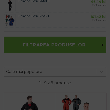
Halat de lucru SIMPLE
96.44
lei
TVA inclus
Halat de lucru SMART
101.42
lei
TVA inclus
FILTRAREA PRODUSELOR
Zoradenie produktov
Sort content
Sort content
Cele mai populare
1 - 9 z 9 produse