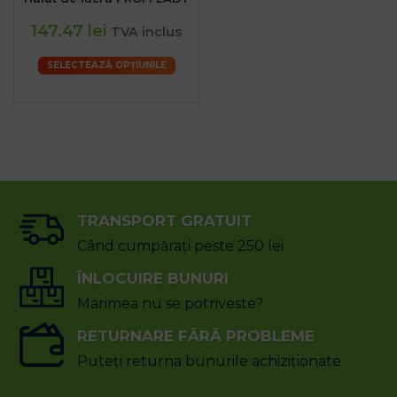
147.47 lei
TVA inclus
SELECTEAZĂ OPȚIUNILE
TRANSPORT GRATUIT
Când cumpărați peste 250 lei
ÎNLOCUIRE BUNURI
Marimea nu se potriveste?
RETURNARE FĂRĂ PROBLEME
Puteți returna bunurile achiziționate