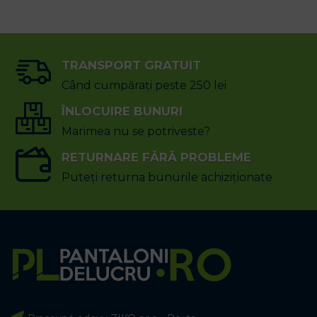
TRANSPORT GRATUIT
Când cumpărați peste 250 lei
ÎNLOCUIRE BUNURI
Marimea nu se potriveste?
RETURNARE FĂRĂ PROBLEME
Puteți returna bunurile achiziționate