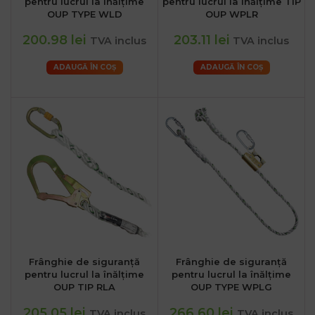
pentru lucrul la înălțime
pentru lucrul la înălțime TIP
OUP TYPE WLD
OUP WPLR
200.98 lei
203.11 lei
TVA inclus
TVA inclus
ADAUGĂ ÎN COȘ
ADAUGĂ ÎN COȘ
Frânghie de siguranță
Frânghie de siguranță
pentru lucrul la înălțime
pentru lucrul la înălțime
OUP TIP RLA
OUP TYPE WPLG
205.05 lei
266.60 lei
TVA inclus
TVA inclus