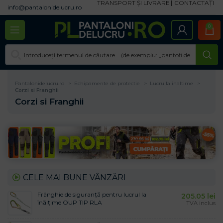
TRANSPORT ȘI LIVRARE
CONTACTAȚI
info@pantalonidelucru.ro
0
Pantalonidelucru.ro
Echipamente de protectie
Lucru la inaltime
Corzi si Franghii
Corzi si Franghii
CELE MAI BUNE VÂNZĂRI
Frânghie de siguranță pentru lucrul la
205.05
lei
înălțime OUP TIP RLA
TVA inclus