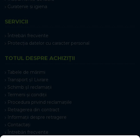
Curatenie si igiena
SERVICII
Întrebări frecvente
Protecția datelor cu caracter personal
TOTUL DESPRE ACHIZIȚII
Tabele de mărimi
Transport șI Livrare
Schimb șI reclamații
Termeni și condiții
Procedura privind reclamațiile
Retragerea din contract
Informații despre retragere
Contactați
Întrebări frecvente
Setări cookie-uri