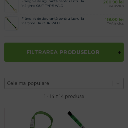
Frânghie de siguranță pentru lucrul la
200.98
lei
înălțime OUP TYPE WLD
TVA inclus
Frânghie de siguranță pentru lucrul la
118.00
lei
înălțime TIP OUP WLB
TVA inclus
FILTRAREA PRODUSELOR
Zoradenie produktov
Sort content
Sort content
Cele mai populare
1 - 14 z 14 produse