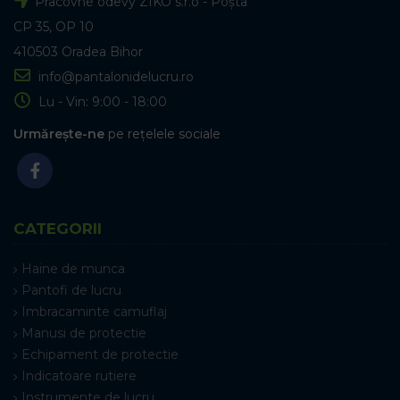
Pracovné odevy ZIKO s.r.o - Poșta
CP 35, OP 10
410503 Oradea Bihor
info@pantalonidelucru.ro
Lu - Vin: 9:00 - 18:00
Urmărește-ne
pe rețelele sociale
CATEGORII
Haine de munca
Pantofi de lucru
Imbracaminte camuflaj
Manusi de protectie
Echipament de protectie
Indicatoare rutiere
Instrumente de lucru