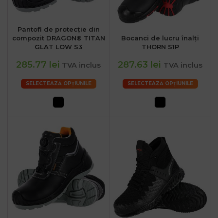
Pantofi de protecție din
compozit DRAGON® TITAN
Bocanci de lucru înalți
GLAT LOW S3
THORN S1P
285.77 lei
287.63 lei
TVA inclus
TVA inclus
SELECTEAZĂ OPȚIUNILE
SELECTEAZĂ OPȚIUNILE