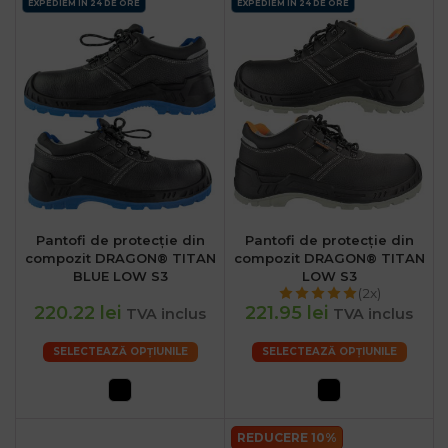
EXPEDIEM IN 24 DE ORE
EXPEDIEM IN 24 DE ORE
Pantofi de protecție din
Pantofi de protecție din
compozit DRAGON® TITAN
compozit DRAGON® TITAN
BLUE LOW S3
LOW S3
(2x)
220.22 lei
221.95 lei
TVA inclus
TVA inclus
SELECTEAZĂ OPȚIUNILE
SELECTEAZĂ OPȚIUNILE
REDUCERE 10%