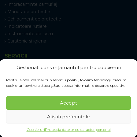
Imbracaminte camuflaj
Manusi de protectie
Echipament de protectie
Indicatoare rutiere
Instrumente de lucru
Curatenie si igiena
SERVICII
Gestionați consimțământul pentru cookie-uri
Întrebări frecvente
Protecția datelor cu caracter personal
Pentru a oferi cel mai bun serviciu posibil, folosim tehnologii precum
cookie-uri pentru a stoca și/sau accesa informațiile despre dispozitiv.
TOTUL DESPRE ACHIZIȚII
Accept
Tabele de mărimi
Transport șI Livrare
Afișați preferințele
Schimb șI reclamații
Termeni și condiții
Cookie-uri
Protecția datelor cu caracter personal
Procedura privind reclamațiile