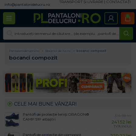
TRANSPORT ȘI LIVRARE
CONTACTAȚI
info@pantalonidelucru.ro
0
Pantalonidelucru.ro
Bocanci de lucru
bocanci compozit
bocanci compozit
CELE MAI BUNE VÂNZĂRI
Pantofi de protecție teniși DRAGON®
314.59
lei
CAMP S1P albaștri
241.52
lei
TVA inclus
Pantofi de protecție din compozit
220.22
lei