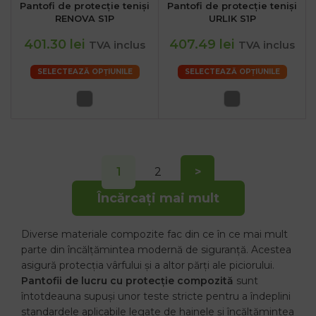
Pantofi de protecție teniși
Pantofi de protecție teniși
RENOVA S1P
URLIK S1P
401.30 lei
407.49 lei
TVA inclus
TVA inclus
SELECTEAZĂ OPȚIUNILE
SELECTEAZĂ OPȚIUNILE
1
2
>
Încărcați mai mult
Diverse materiale compozite fac din ce în ce mai mult
parte din încălțămintea modernă de siguranță. Acestea
asigură protecția vârfului și a altor părți ale piciorului.
Pantofii de lucru cu protecție compozită
sunt
întotdeauna supuși unor teste stricte pentru a îndeplini
standardele aplicabile legate de hainele și încălțămintea