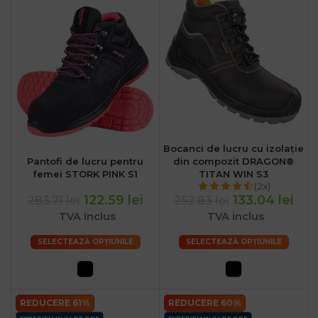
Bocanci de lucru cu izolație
Pantofi de lucru pentru
din compozit DRAGON®
femei STORK PINK S1
TITAN WIN S3
(2x)
122.59 lei
133.04 lei
283.71 lei
252.83 lei
TVA inclus
TVA inclus
SELECTEAZĂ OPȚIUNILE
SELECTEAZĂ OPȚIUNILE
REDUCERE 61%
REDUCERE 60%