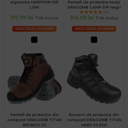
siguranta HARPOON S1P
Pantofi de protecție teniși
LOW
DRAGON® CAMP S1P negri
(2x)
311.79 lei
314.59 lei
TVA inclus
TVA inclus
SELECTEAZĂ OPȚIUNILE
SELECTEAZĂ OPȚIUNILE
Pantofi de protecție din
Bocanci de protecție din
compozit DRAGON® TITAN
compozit DRAGON® TITAN
BRONCO S3
HARX S3 ESD