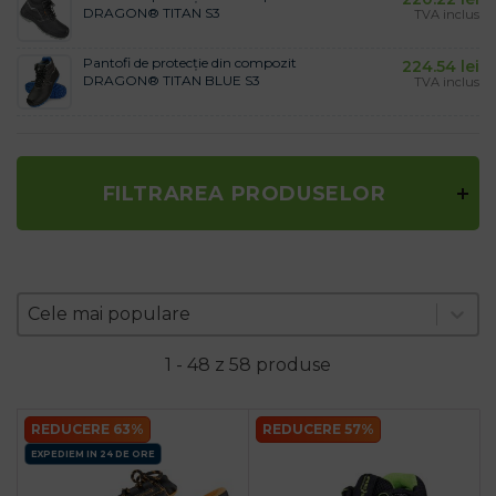
DRAGON® TITAN S3
TVA inclus
Pantofi de protecție din compozit
224.54
lei
DRAGON® TITAN BLUE S3
TVA inclus
FILTRAREA PRODUSELOR
Zoradenie produktov
Sort content
Sort content
Cele mai populare
1 - 48 z 58 produse
REDUCERE 63%
REDUCERE 57%
EXPEDIEM IN 24 DE ORE