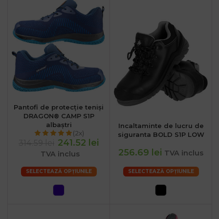
Pantofi de protecție teniși
DRAGON® CAMP S1P
albaștri
Incaltaminte de lucru de
(2x)
siguranta BOLD S1P LOW
241.52 lei
314.59 lei
256.69 lei
TVA inclus
TVA inclus
SELECTEAZĂ OPȚIUNILE
SELECTEAZĂ OPȚIUNILE