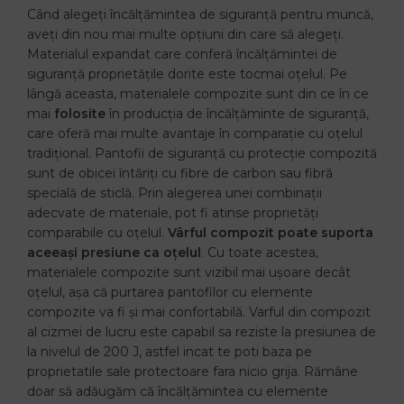
Când alegeți încălțămintea de siguranță pentru muncă,
aveți din nou mai multe opțiuni din care să alegeți.
Materialul expandat care conferă încălțămintei de
siguranță proprietățile dorite este tocmai oțelul. Pe
lângă aceasta, materialele compozite sunt din ce în ce
mai
folosite
în producția de încălțăminte de siguranță,
care oferă mai multe avantaje în comparație cu oțelul
tradițional. Pantofii de siguranță cu protecție compozită
sunt de obicei întăriți cu fibre de carbon sau fibră
specială de sticlă. Prin alegerea unei combinații
adecvate de materiale, pot fi atinse proprietăți
comparabile cu oțelul.
Vârful compozit poate suporta
aceeași presiune ca oțelul
. Cu toate acestea,
materialele compozite sunt vizibil mai ușoare decât
oțelul, așa că purtarea pantofilor cu elemente
compozite va fi și mai confortabilă. Varful din compozit
al cizmei de lucru este capabil sa reziste la presiunea de
la nivelul de 200 J, astfel incat te poti baza pe
proprietatile sale protectoare fara nicio grija. Rămâne
doar să adăugăm că încălțămintea cu elemente