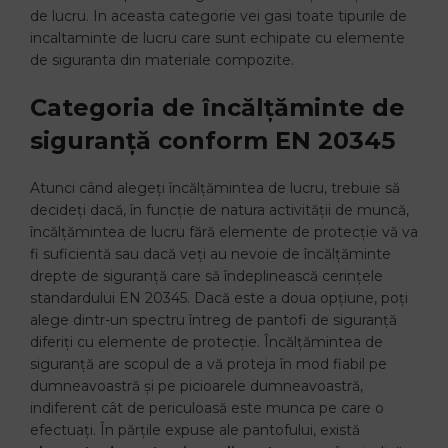
de lucru. In aceasta categorie vei gasi toate tipurile de
incaltaminte de lucru care sunt echipate cu elemente
de siguranta din materiale compozite.
Categoria de încălțăminte de
siguranță conform EN 20345
Atunci când alegeți încălțămintea de lucru, trebuie să
decideți dacă, în funcție de natura activității de muncă,
încălțămintea de lucru fără elemente de protecție vă va
fi suficientă sau dacă veți au nevoie de încălțăminte
drepte de siguranță care să îndeplinească cerințele
standardului EN 20345. Dacă este a doua opțiune, poți
alege dintr-un spectru întreg de pantofi de siguranță
diferiți cu elemente de protecție. Încălțămintea de
siguranță are scopul de a vă proteja în mod fiabil pe
dumneavoastră și pe picioarele dumneavoastră,
indiferent cât de periculoasă este munca pe care o
efectuați. În părțile expuse ale pantofului, există