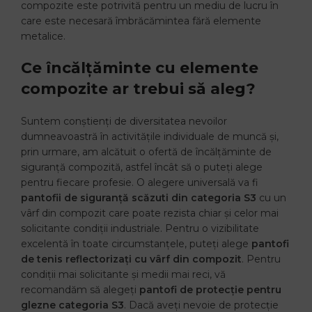
compozite este potrivită pentru un mediu de lucru în
care este necesară îmbrăcămintea fără elemente
metalice.
Ce încălțăminte cu elemente
compozite ar trebui să aleg?
Suntem conștienți de diversitatea nevoilor
dumneavoastră în activitățile individuale de muncă și,
prin urmare, am alcătuit o ofertă de încălțăminte de
siguranță compozită, astfel încât să o puteți alege
pentru fiecare profesie. O alegere universală va fi
pantofii de siguranță scăzuti din categoria S3
cu un
vârf din compozit care poate rezista chiar și celor mai
solicitante condiții industriale. Pentru o vizibilitate
excelentă în toate circumstanțele, puteți alege
pantofi
de tenis reflectorizați cu vârf din compozit
. Pentru
condiții mai solicitante și medii mai reci, vă
recomandăm să alegeți
pantofi de protecție pentru
glezne categoria S3
. Dacă aveți nevoie de protecție