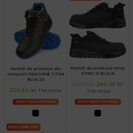
Pantofi de protecție teniși
Pantofi de protecție din
STING S1 BLACK
compozit DRAGON® TITAN
BLUE S3
240.38 lei
267.00 lei
224.54 lei
TVA inclus
TVA inclus
SELECTEAZĂ OPȚIUNILE
SELECTEAZĂ OPȚIUNILE
REDUCERE 23%