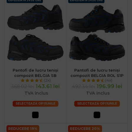
EXPEDIEM IN 24 DE ORE
EXPEDIEM IN 24 DE ORE
Pantofi de lucru teniși
Pantofi de lucru teniși
compozit BELGIA SB
compozit BELGIA ROL S1P
(2x)
(4x)
143.61 lei
196.99 lei
368.02 lei
492.34 lei
TVA inclus
TVA inclus
SELECTEAZĂ OPȚIUNILE
SELECTEAZĂ OPȚIUNILE
REDUCERE 19%
REDUCERE 20%