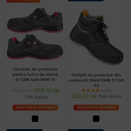
Sandale de protecție
pentru lucru de damă
Pantofi de protecție din
STORK SAN PINK S1
compozit DRAGON® TITAN
S3
209.10 lei
261.54 lei
(6x)
220.22 lei
TVA inclus
TVA inclus
SELECTEAZĂ OPȚIUNILE
SELECTEAZĂ OPȚIUNILE