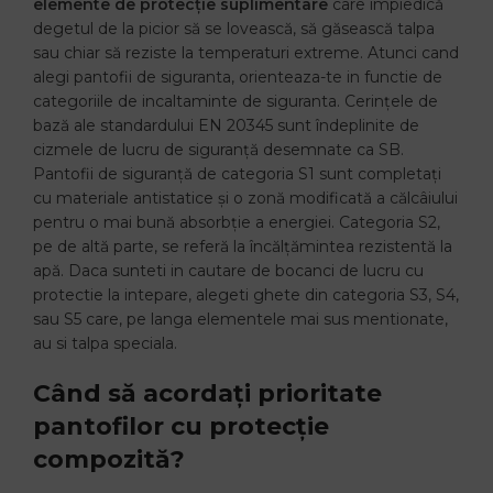
elemente de protecție suplimentare
care împiedică
degetul de la picior să se lovească, să găsească talpa
sau chiar să reziste la temperaturi extreme. Atunci cand
alegi pantofii de siguranta, orienteaza-te in functie de
categoriile de incaltaminte de siguranta. Cerințele de
bază ale standardului EN 20345 sunt îndeplinite de
cizmele de lucru de siguranță desemnate ca SB.
Pantofii de siguranță de categoria S1 sunt completați
cu materiale antistatice și o zonă modificată a călcâiului
pentru o mai bună absorbție a energiei. Categoria S2,
pe de altă parte, se referă la încălțămintea rezistentă la
apă. Daca sunteti in cautare de bocanci de lucru cu
protectie la intepare, alegeti ghete din categoria S3, S4,
sau S5 care, pe langa elementele mai sus mentionate,
au si talpa speciala.
Când să acordați prioritate
pantofilor cu protecție
compozită?