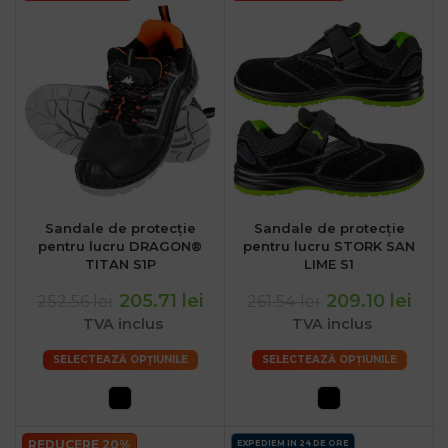
Sandale de protecție
Sandale de protecție
pentru lucru DRAGON®
pentru lucru STORK SAN
TITAN S1P
LIME S1
205.71 lei
209.10 lei
252.56 lei
261.54 lei
TVA inclus
TVA inclus
SELECTEAZĂ OPȚIUNILE
SELECTEAZĂ OPȚIUNILE
REDUCERE 20%
EXPEDIEM IN 24 DE ORE