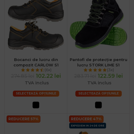
Bocanci de lucru din
Pantofi de protecție pentru
compozit CARLOW S1
lucru STORK LIME S1
(6x)
(3x)
102.22 lei
122.59 lei
274.85 lei
283.71 lei
TVA inclus
TVA inclus
SELECTEAZĂ OPȚIUNILE
SELECTEAZĂ OPȚIUNILE
REDUCERE 57%
REDUCERE 47%
.ro
EXPEDIEM IN 24 DE ORE
:00