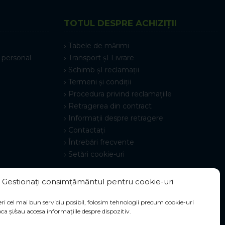
TOTUL DESPRE ACHIZIȚII
Tabele de mărimi
 personal
Transport șI Livrare
Schimb șI reclamații
Termeni și condiții
Procedura privind reclamațiile
Retragerea din contract
Informații despre retragere
Contactați
Întrebări frecvente
Setări cookie-uri
Gestionați consimțământul pentru cookie-uri
ri cel mai bun serviciu posibil, folosim tehnologii precum cookie-uri
ca și/sau accesa informațiile despre dispozitiv.