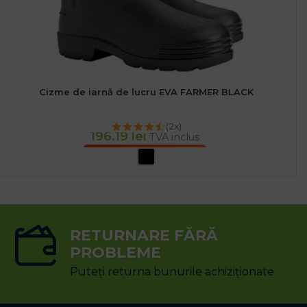
Cizme de iarnă de lucru EVA FARMER BLACK
(2x)
196.19
lei
TVA inclus
SELECTEAZĂ OPȚIUNILE
RETURNARE FĂRĂ
PROBLEME
Puteți returna bunurile achiziționate