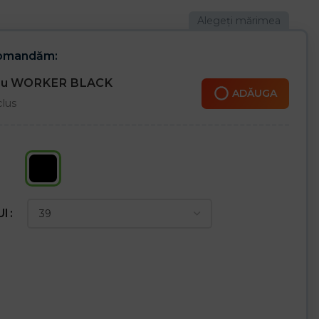
comandăm:
cru WORKER BLACK
ADĂUGA
clus
UI