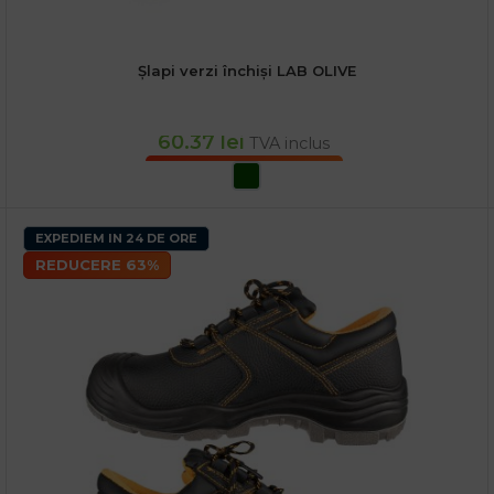
Șlapi verzi închiși LAB OLIVE
60.37
lei
TVA inclus
SELECTEAZĂ OPȚIUNILE
EXPEDIEM IN 24 DE ORE
REDUCERE 63%