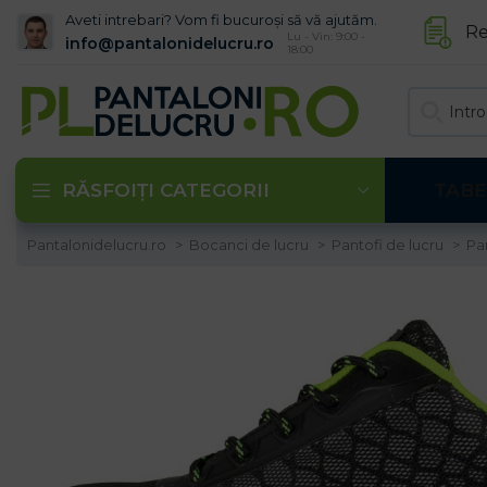
Aveti intrebari? Vom fi bucuroși să vă ajutăm.
Re
Lu - Vin: 9:00 -
info@pantalonidelucru.ro
18:00
RĂSFOIȚI CATEGORII
TABE
Pantalonidelucru.ro
Bocanci de lucru
Pantofi de lucru
Pa