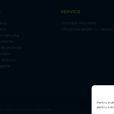
I
SERVICII
unca
Întrebări frecvente
ucru
Protecția datelor cu caracter
e camuflaj
rotectie
de protectie
rutiere
 de lucru
igiena
Pentru a ofe
pentru a sto
., toate drepturile rezervate.