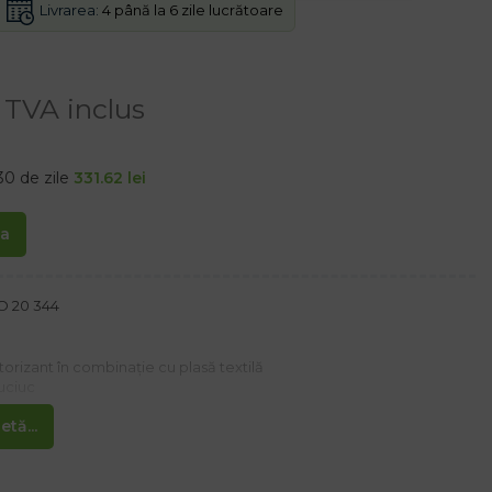
Livrarea:
4 până la 6 zile lucrătoare
TVA inclus
30 de zile
331.62
lei
ta
SO 20 344
orizant în combinație cu plasă textilă
auciuc
tă...
eaga suprafață a pantofului
zină