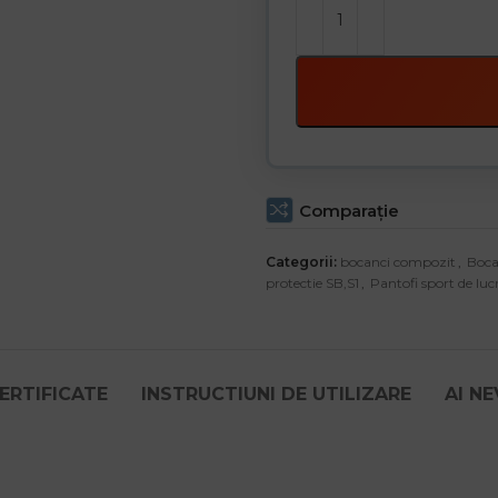
Comparaţie
Categorii:
bocanci compozit
,
Boca
protectie SB,S1
,
Pantofi sport de luc
ERTIFICATE
INSTRUCTIUNI DE UTILIZARE
AI N