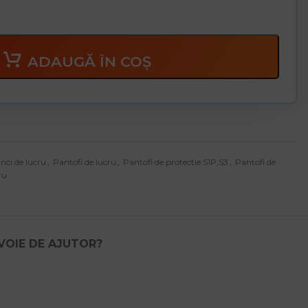
ADAUGĂ ÎN COȘ
nci de lucru
,
Pantofi de lucru
,
Pantofi de protectie S1P,S3
,
Pantofi de
ru
EVOIE DE AJUTOR?