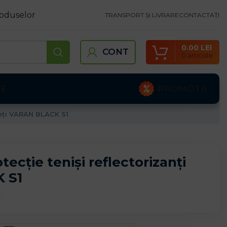
oduselor
TRANSPORT ȘI LIVRARE
CONTACTAȚI
0.00
LEI
CONT
0
articole
PROMOTII
TE
zanți VARAN BLACK S1
tecție teniși reflectorizanți
 S1