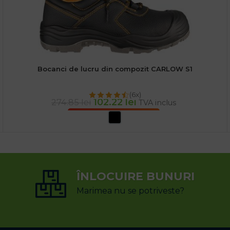
Bocanci de lucru din compozit CARLOW S1
(6x)
102.22
lei
274.85
lei
TVA inclus
SELECTEAZĂ OPȚIUNILE
ÎNLOCUIRE BUNURI
Marimea nu se potriveste?