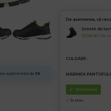
br />- Talpă antistatică
– Absorbție de șoc sub călcâi
– Vârf de oțel 200 J / 15 kN
– Categoria S1 SRC
De asemenea, vă re
Șosete de lu
13.58
lei
TVA in
CULOARE
cere suplimentară de
2%
.
MĂRIMEA PANTOFUL
Ghid marimi
În stoc