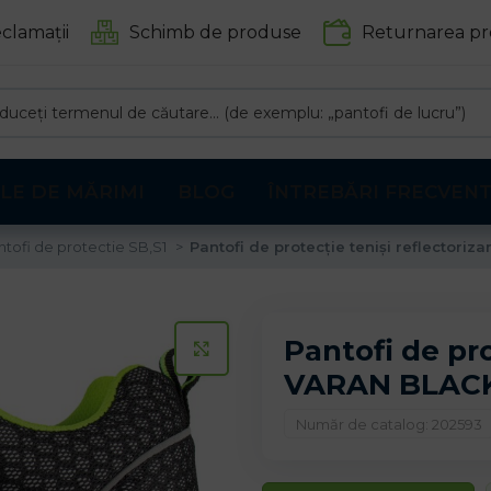
clamații
Schimb de produse
Returnarea pr
LE DE MĂRIMI
BLOG
ÎNTREBĂRI FRECVEN
ntofi de protectie SB,S1
Pantofi de protecție teniși reflectori
Pantofi de pro
CLICK PENTRU A MARI
VARAN BLACK
Număr de catalog: 202593