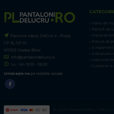
CATEGORI
Haine de m
Pantofi de l
Imbracamint
Pracovné odevy ZIKO s.r.o - Poșta
Manusi de p
CP 35, OP 10
Echipament 
410503 Oradea Bihor
Indicatoare 
info@pantalonidelucru.ro
Instrumente
Lu - Vin: 9:00 - 18:00
Curatenie si 
Urmărește-ne
pe rețelele sociale
© 2026 Pracovné odevy ZIKO s. r. o