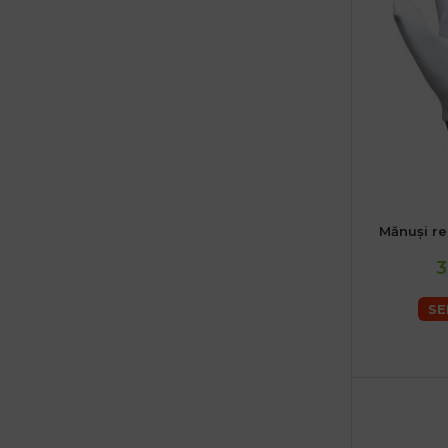
Mănuși re
3
SE