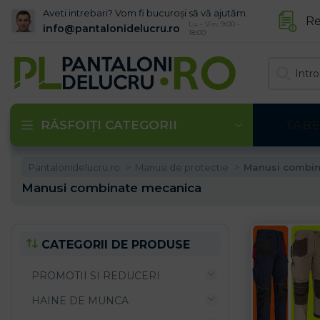
Aveti intrebari? Vom fi bucuroși să vă ajutăm.
Re
Lu - Vin: 9:00 -
info@pantalonidelucru.ro
18:00
RĂSFOIȚI CATEGORII
TABE
Pantalonidelucru.ro
Manusi de protectie
Manusi combin
Manusi combinate mecanica
CATEGORII DE PRODUSE
PROMOTII SI REDUCERI
HAINE DE MUNCA