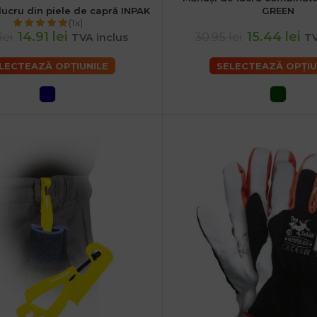
S
lucru din piele de capră INPAK
GREEN
M
XL
(1x)
14.91 lei
15.44 lei
lei
30.95 lei
TVA inclus
TV
LECTEAZĂ OPȚIUNILE
SELECTEAZĂ OPȚIU