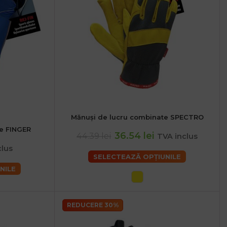
Mănuși de lucru combinate SPECTRO
S
M
L
XL
te FINGER
36.54 lei
44.39 lei
TVA inclus
clus
SELECTEAZĂ OPȚIUNILE
NILE
REDUCERE 30%