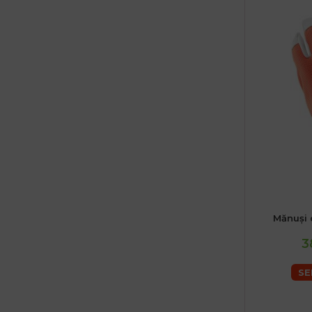
Mănuși 
3
SE