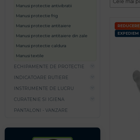
Sort conte
Cele mai p
manusi protectie antivibratii
manusi protectie frig
manusi protectie antitaiere
REDUCERE
EXPEDIEM 
manusi protectie antitaiere din zale
manusi protectie caldura
manusi textile
ECHIPAMENTE DE PROTECTIE
INDICATOARE RUTIERE
INSTRUMENTE DE LUCRU
CURATENIE SI IGIENA
PANTALONI - VANZARE