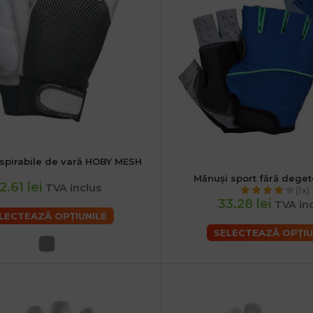
spirabile de vară HOBY MESH
M
L
XL
Mănuși sport fără dege
M
L
XL
2.61 lei
TVA inclus
(1x)
33.28 lei
TVA in
LECTEAZĂ OPȚIUNILE
SELECTEAZĂ OPȚIU