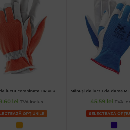
de lucru combinate DRIVER
Mănuși de lucru de damă M
XL
XXS
XS
S
M
8.60 lei
45.59 lei
TVA inclus
TVA in
LECTEAZĂ OPȚIUNILE
SELECTEAZĂ OPȚIU