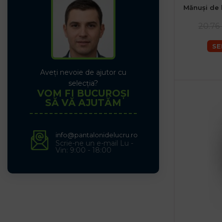
Mănuși de 
20.76 
SE
Aveți nevoie de ajutor cu
selecția?
VOM FI BUCUROȘI
SĂ VĂ AJUTĂM
info@pantalonidelucru.ro
Scrie-ne un e-mail Lu -
Vin: 9:00 - 18:00