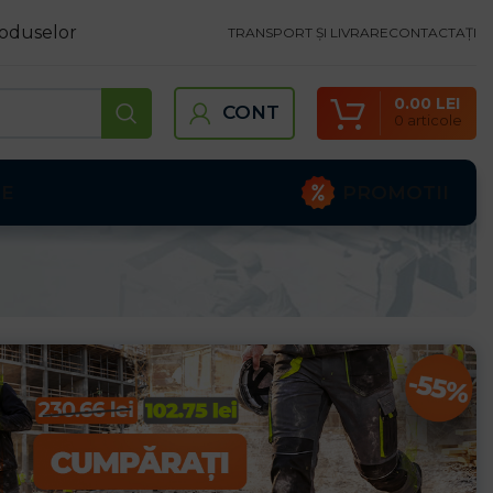
oduselor
TRANSPORT ȘI LIVRARE
CONTACTAȚI
0.00
LEI
CONT
0
articole
PROMOTII
TE