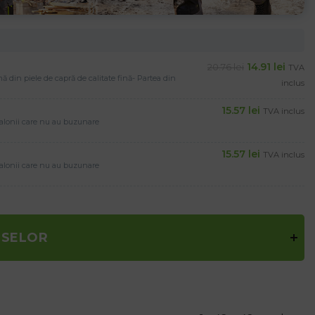
14.91
lei
20.76
lei
TVA
ă din piele de capră de calitate fină- Partea din
inclus
15.57
lei
TVA inclus
ntalonii care nu au buzunare
15.57
lei
TVA inclus
ntalonii care nu au buzunare
USELOR