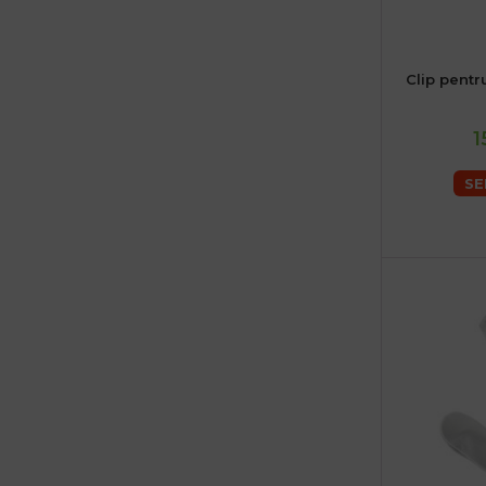
Clip pentr
1
SE