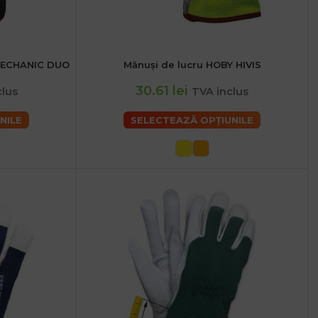
 MECHANIC DUO
Mănuși de lucru HOBY HIVIS
S
M
L
XL
30.61 lei
clus
TVA inclus
NILE
SELECTEAZĂ OPȚIUNILE