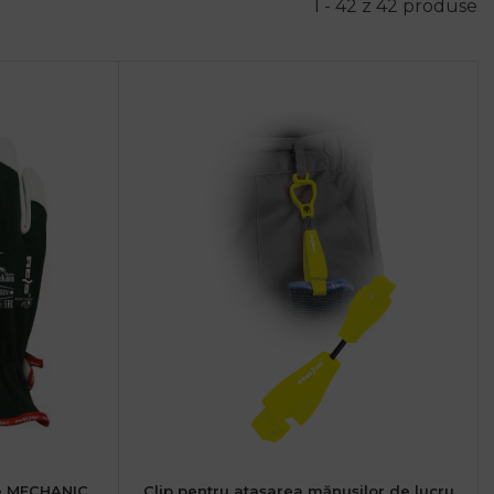
1 - 42 z 42 produse
te MECHANIC
Clip pentru atașarea mănușilor de lucru