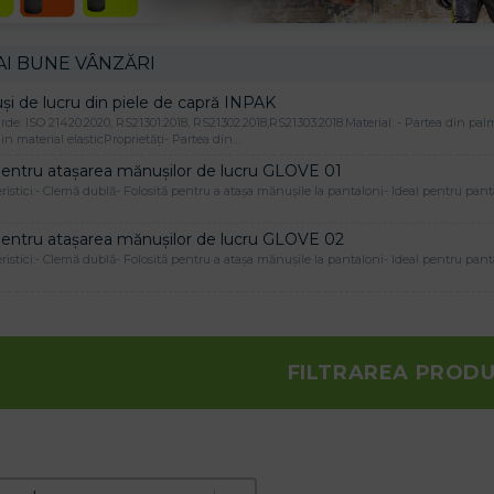
AI BUNE VÂNZĂRI
i de lucru din piele de capră INPAK
de: ISO 21420:2020, RS21301:2018, RS21302:2018,RS21303:2018.Material: - Partea din palm
in material elasticProprietăți- Partea din…
pentru atașarea mănușilor de lucru GLOVE 01
ristici:- Clemă dublă- Folosită pentru a atașa mănușile la pantaloni- Ideal pentru pa
pentru atașarea mănușilor de lucru GLOVE 02
ristici:- Clemă dublă- Folosită pentru a atașa mănușile la pantaloni- Ideal pentru pa
FILTRAREA PROD
e produktov
t