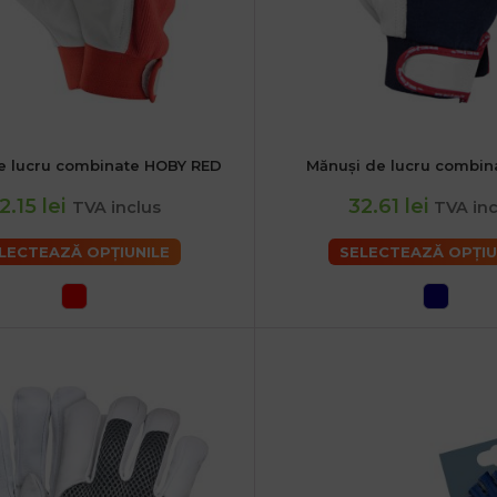
e lucru combinate HOBY RED
Mănuși de lucru combin
S
M
L
XL
S
M
L
XL
2.15 lei
32.61 lei
TVA inclus
TVA inc
LECTEAZĂ OPȚIUNILE
SELECTEAZĂ OPȚIU