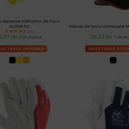
u atașarea mănușilor de lucru
GLOVE 02
Mănuși de lucru combinate
XL
(2x)
5.57 lei
29.22 lei
TVA inclus
TVA in
LECTEAZĂ OPȚIUNILE
SELECTEAZĂ OPȚIU