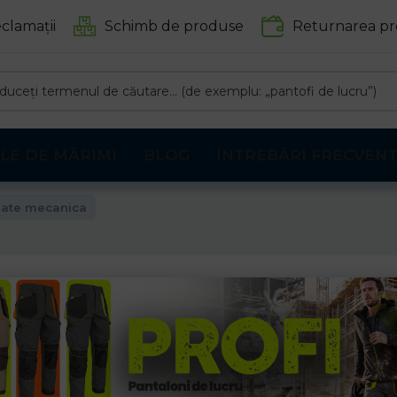
clamații
Schimb de produse
Returnarea pr
LE DE MĂRIMI
BLOG
ÎNTREBĂRI FRECVEN
ate mecanica