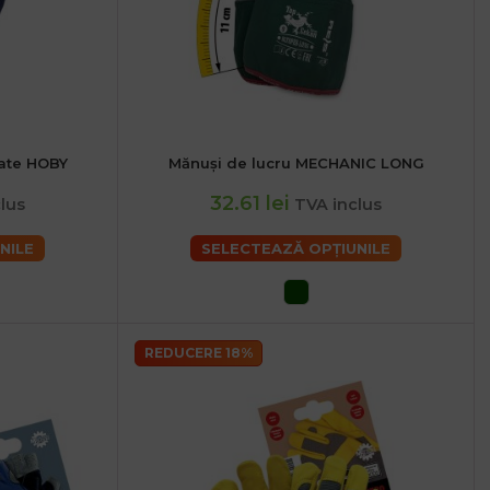
ate HOBY
Mănuși de lucru MECHANIC LONG
XS
S
M
L
XL
32.61 lei
lus
TVA inclus
NILE
SELECTEAZĂ OPȚIUNILE
REDUCERE 18%