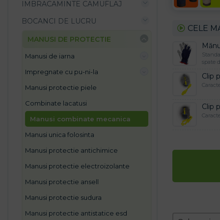
IMBRACAMINTE CAMUFLAJ
BOCANCI DE LUCRU
CELE M
MANUSI DE PROTECTIE
Mănuș
Standar
manusi de iarna
spate d
impregnate cu pu-ni-la
Clip 
Caracte
manusi protectie piele
combinate lacatusi
Clip 
Caracte
manusi combinate mecanica
manusi unica folosinta
manusi protectie antichimice
manusi protectie electroizolante
manusi protectie ansell
manusi protectie sudura
manusi protectie antistatice esd
Zoradeni
Sort conten