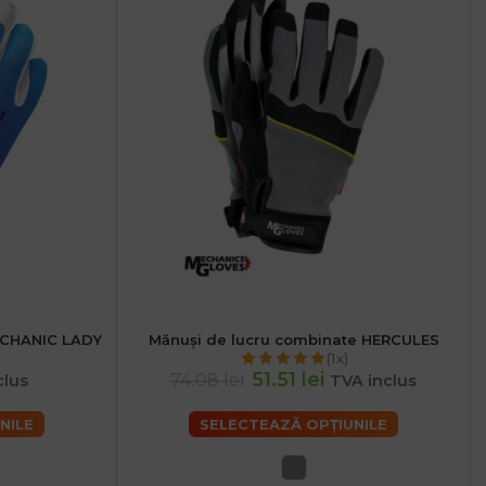
ECHANIC LADY
Mănuși de lucru combinate HERCULES
L
(1x)
51.51 lei
74.08 lei
clus
TVA inclus
NILE
SELECTEAZĂ OPȚIUNILE