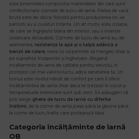
este bineinteles compozitia materialelor din care sunt
confectionate cizmele de lucru de iarna. Pielea de vacă
brută este de obicei folosită pentru producerea lor, iar
pantofii au și cusături întărite. Un alt motiv este izolația,
de care se îngrijește blana din interior, sau o inserție
izolatoare detașabilă. Cizmele de lucru de iarnă au, de
asemenea,
rezistență la apă și o talpă adâncă a
benzii de rulare
, ceea ce vă permite să mergeți chiar și
pe suprafețe înzăpezite și înghețate. Alegand
incaltaminte de iarna de calitate pentru serviciu, iti
protejezi cel mai valoros lucru, adica sanatatea ta. Un
bonus este nivelul ridicat de confort pe care îl oferă
încălțămintea de iarnă chiar dacă te trezești în viscol și
temperaturile exterioare sunt sub zero. Să adăugăm că
poți alege
ghete de lucru de iarnă cu diferite
înălțimi
, de la cizme de iarnă joase până la glezne până
la cizme de lucru înalte care protejează tibia.
Categoria încălțăminte de iarnă
OB