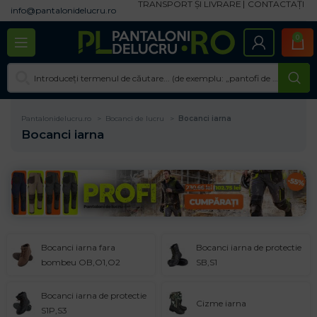
TRANSPORT ȘI LIVRARE
CONTACTAȚI
info@pantalonidelucru.ro
0
Pantalonidelucru.ro
Bocanci de lucru
Bocanci iarna
Bocanci iarna
Bocanci iarna fara
Bocanci iarna de protectie
bombeu OB,O1,O2
SB,S1
Bocanci iarna de protectie
Cizme iarna
S1P,S3