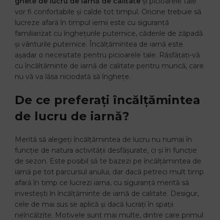
ghete de lucru de iarnă de calitate
și picioarele tale
vor fi confortabile și calde tot timpul. Oricine trebuie să
lucreze afară în timpul iernii este cu siguranță
familiarizat cu înghețurile puternice, căderile de zăpadă
și vânturile puternice. Încălțămintea de iarnă este
așadar o necesitate pentru picioarele tale. Răsfățați-vă
cu încălțăminte de iarnă de calitate pentru muncă, care
nu vă va lăsa niciodată să înghețe.
De ce preferați încălțămintea
de lucru de iarnă?
Merită să alegeți încălțămintea de lucru nu numai în
funcție de natura activității desfășurate, ci și în funcție
de sezon. Este posibil să te bazezi pe încălțămintea de
iarnă pe tot parcursul anului, dar dacă petreci mult timp
afară în timp ce lucrezi iarna, cu siguranță merită să
investești în încălțăminte de iarnă de calitate. Desigur,
cele de mai sus se aplică și dacă lucrați în spații
neîncălzite. Motivele sunt mai multe, dintre care primul