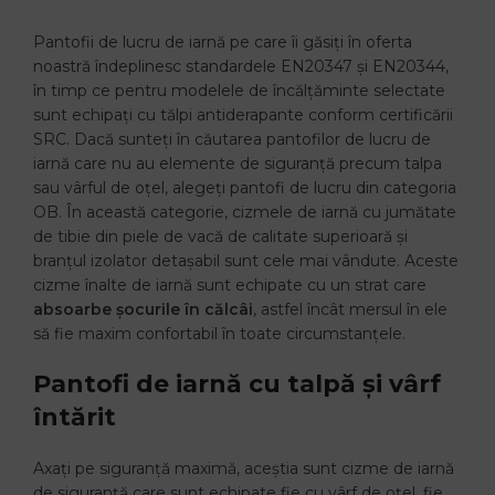
Pantofii de lucru de iarnă pe care îi găsiți în oferta
noastră îndeplinesc standardele EN20347 și EN20344,
în timp ce pentru modelele de încălțăminte selectate
sunt echipați cu tălpi antiderapante conform certificării
SRC. Dacă sunteți în căutarea pantofilor de lucru de
iarnă care nu au elemente de siguranță precum talpa
sau vârful de oțel, alegeți pantofi de lucru din categoria
OB. În această categorie, cizmele de iarnă cu jumătate
de tibie din piele de vacă de calitate superioară și
branțul izolator detașabil sunt cele mai vândute. Aceste
cizme înalte de iarnă sunt echipate cu un strat care
absoarbe șocurile în călcâi
, astfel încât mersul în ele
să fie maxim confortabil în toate circumstanțele.
Pantofi de iarnă cu talpă și vârf
întărit
Axați pe siguranță maximă, aceștia sunt cizme de iarnă
de siguranță care sunt echipate fie cu vârf de oțel, fie