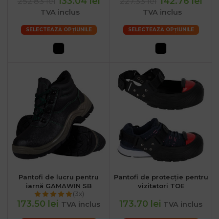
133.04 lei
142.76 lei
252.83 lei
227.33 lei
TVA inclus
TVA inclus
SELECTEAZĂ OPȚIUNILE
SELECTEAZĂ OPȚIUNILE
Pantofi de lucru pentru
Pantofi de protecție pentru
iarnă GAMAWIN SB
vizitatori TOE
(3x)
173.50 lei
173.70 lei
TVA inclus
TVA inclus