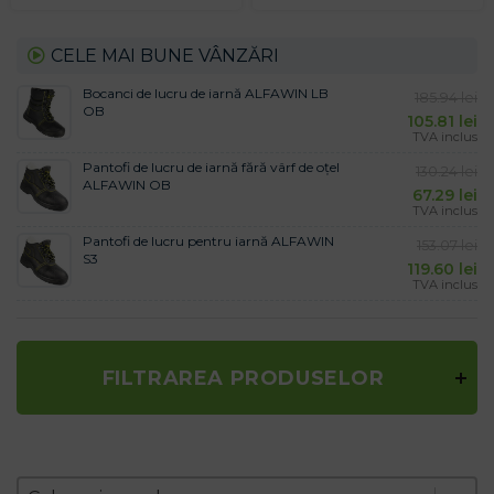
CELE MAI BUNE VÂNZĂRI
Bocanci de lucru de iarnă ALFAWIN LB
185.94
lei
OB
105.81
lei
TVA inclus
Pantofi de lucru de iarnă fără vârf de oțel
130.24
lei
ALFAWIN OB
67.29
lei
TVA inclus
Pantofi de lucru pentru iarnă ALFAWIN
153.07
lei
S3
119.60
lei
TVA inclus
FILTRAREA PRODUSELOR
Zoradenie produktov
Sort content