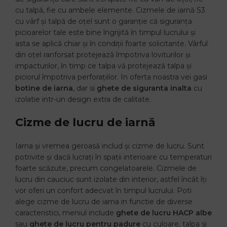
cu talpă, fie cu ambele elemente. Cizmele de iarnă S3
cu vârf și talpă de oțel sunt o garanție că siguranța
picioarelor tale este bine îngrijită în timpul lucrului și
asta se aplică chiar și în condiții foarte solicitante. Vârful
din oțel ranforsat protejează împotriva loviturilor și
impacturilor, în timp ce talpa vă protejează talpa și
piciorul împotriva perforațiilor. In oferta noastra vei gasi
botine de iarna
, dar si
ghete de siguranta inalta
cu
izolatie intr-un design extra de calitate.
Cizme de lucru de iarnă
Iarna și vremea geroasă includ și cizme de lucru. Sunt
potrivite și dacă lucrați în spații interioare cu temperaturi
foarte scăzute, precum congelatoarele. Cizmele de
lucru din cauciuc sunt izolate din interior, astfel încât îți
vor oferi un confort adecvat în timpul lucrului. Poti
alege cizme de lucru de iarna in functie de diverse
caracteristici, meniul include
ghete de lucru HACP albe
sau
ghete de lucru pentru padure
cu culoare, talpa si