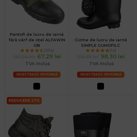
Pantofi de lucru de iarnă
fără vârf de oțel ALFAWIN
Cizme de lucru de iarnă
OB
SIMPLE GUMOFILC
(35x)
(1x)
67.29 lei
98.30 lei
130.24 lei
106.69 lei
TVA inclus
TVA inclus
SELECTEAZĂ OPȚIUNILE
SELECTEAZĂ OPȚIUNILE
REDUCERE 27%