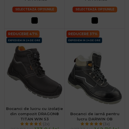
SELECTEAZĂ OPȚIUNILE
SELECTEAZĂ OPȚIUNILE
.ro
:00
REDUCERE 47%
REDUCERE 37%
EXPEDIEM IN 24 DE ORE
EXPEDIEM IN 24 DE ORE
Bocanci de lucru cu izolație
din compozit DRAGON®
Bocanci de iarnă pentru
TITAN WIN S3
lucru DARWIN OB
(2x)
(3x)