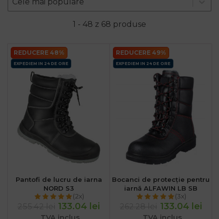
Sort content
Cele mai populare
1 - 48 z 68 produse
REDUCERE 48%
REDUCERE 49%
EXPEDIEM IN 24 DE ORE
EXPEDIEM IN 24 DE ORE
Pantofi de lucru de iarna
Bocanci de protecție pentru
NORD S3
iarnă ALFAWIN LB SB
(2x)
(3x)
133.04 lei
133.04 lei
255.42 lei
262.28 lei
TVA inclus
TVA inclus