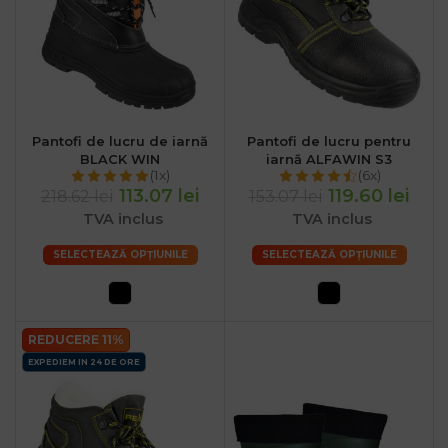
Pantofi de lucru de iarnă
Pantofi de lucru pentru
BLACK WIN
iarnă ALFAWIN S3
(1x)
(6x)
113.07 lei
119.60 lei
218.62 lei
153.07 lei
TVA inclus
TVA inclus
SELECTEAZĂ OPȚIUNILE
SELECTEAZĂ OPȚIUNILE
REDUCERE 11%
EXPEDIEM IN 24 DE ORE