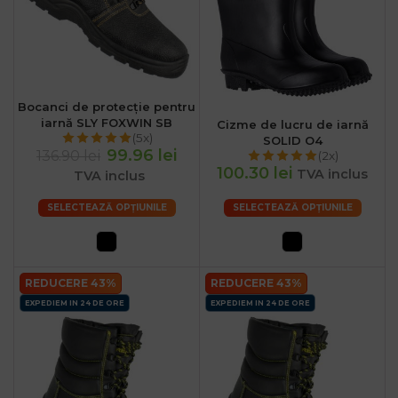
Bocanci de protecție pentru
iarnă SLY FOXWIN SB
Cizme de lucru de iarnă
(5x)
SOLID O4
99.96 lei
136.90 lei
(2x)
100.30 lei
TVA inclus
TVA inclus
SELECTEAZĂ OPȚIUNILE
SELECTEAZĂ OPȚIUNILE
REDUCERE 43%
REDUCERE 43%
EXPEDIEM IN 24 DE ORE
EXPEDIEM IN 24 DE ORE