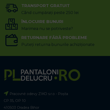
TRANSPORT GRATUIT
Când cumpărați peste 250 lei
ÎNLOCUIRE BUNURI
Marimea nu se potriveste?
RETURNARE FĂRĂ PROBLEME
Puteți returna bunurile achiziționate
Pracovné odevy ZIKO s.r.o - Poșta
CP 35, OP 10
410503 Oradea Bihor