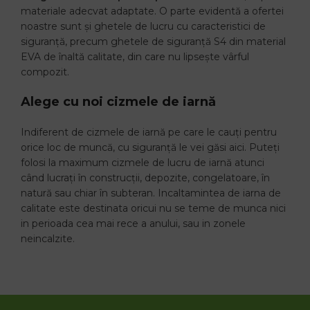
materiale adecvat adaptate. O parte evidentă a ofertei
noastre sunt și ghetele de lucru cu caracteristici de
siguranță, precum ghetele de siguranță S4 din material
EVA de înaltă calitate, din care nu lipsește vârful
compozit.
Alege cu noi cizmele de iarnă
Indiferent de cizmele de iarnă pe care le cauți pentru
orice loc de muncă, cu siguranță le vei găsi aici. Puteți
folosi la maximum cizmele de lucru de iarnă atunci
când lucrați în construcții, depozite, congelatoare, în
natură sau chiar în subteran. Incaltamintea de iarna de
calitate este destinata oricui nu se teme de munca nici
in perioada cea mai rece a anului, sau in zonele
neincalzite.