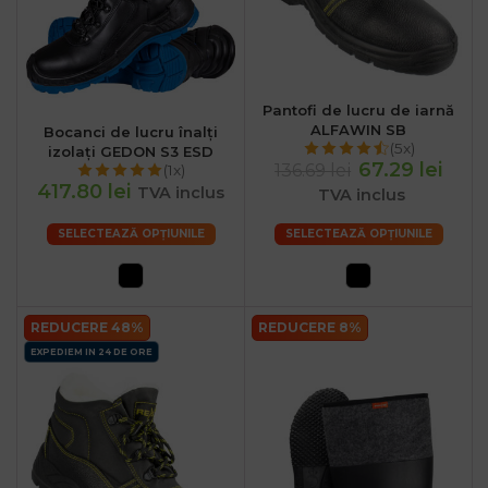
Pantofi de lucru de iarnă
ALFAWIN SB
Bocanci de lucru înalți
(5x)
izolați GEDON S3 ESD
67.29 lei
136.69 lei
(1x)
417.80 lei
TVA inclus
TVA inclus
SELECTEAZĂ OPȚIUNILE
SELECTEAZĂ OPȚIUNILE
REDUCERE 48%
REDUCERE 8%
EXPEDIEM IN 24 DE ORE