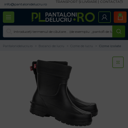
TRANSPORT ȘI LIVRARE
CONTACTAȚI
info@pantalonidelucru.ro
0
Pantalonidelucru.ro
Bocanci de lucru
Cizme de lucru
Cizme izolate
CL