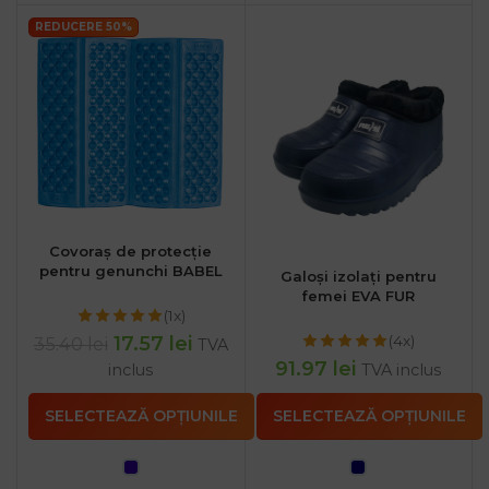
REDUCERE 50%
Covoraș de protecție
pentru genunchi BABEL
Galoși izolați pentru
femei EVA FUR
(1x)
(4x)
17.57
lei
35.40
lei
TVA
91.97
lei
inclus
TVA inclus
SELECTEAZĂ OPȚIUNILE
SELECTEAZĂ OPȚIUNILE