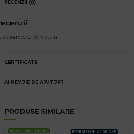
RECENZII (0)
ecenzii
 există recenzii până acum.
CERTIFICATE
AI NEVOIE DE AJUTOR?
PRODUSE SIMILARE
TRANSPORT
GRATUIT!
EXPEDIEM IN 24 DE ORE