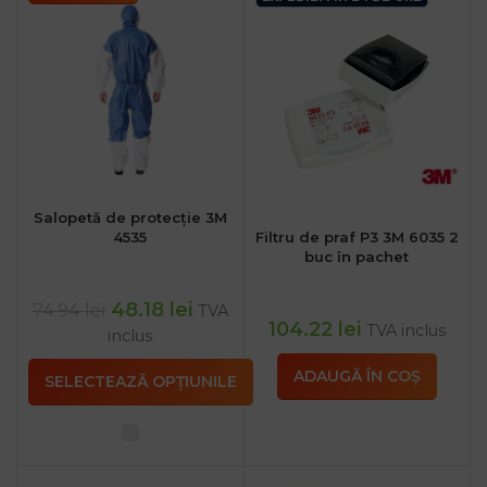
Salopetă de protecție 3M
4535
Filtru de praf P3 3M 6035 2
buc în pachet
48.18
lei
74.94
lei
TVA
104.22
lei
TVA inclus
inclus
ADAUGĂ ÎN COȘ
SELECTEAZĂ OPȚIUNILE