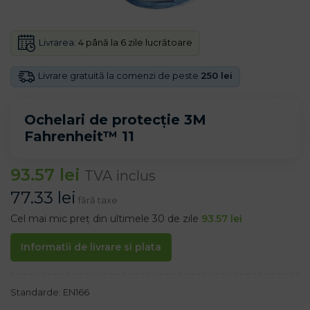
Livrarea:
4 până la 6 zile lucrătoare
Livrare gratuită la comenzi de peste
250 lei
Ochelari de protecție 3M
Fahrenheit™ 11
93.57
lei
TVA inclus
77.33
lei
fără taxe
Cel mai mic preț din ultimele 30 de zile
93.57
lei
Informatii de livrare si plata
Standarde: EN166