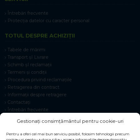
Întrebări frecvente
Protecția datelor cu caracter personal
TOTUL DESPRE ACHIZIȚII
Tabele de mărimi
Transport șI Livrare
Schimb șI reclamații
Termeni și condiții
Procedura privind reclamațiile
Retragerea din contract
Informații despre retragere
Contactați
Întrebări frecvente
Setări cookie-uri
Gestionați consimțământul pentru cookie-uri
Pentru a oferi cel mai bun serviciu posibil, folosim tehnologii precum
cookie-uri pentru a stoca și/sau accesa informațiile despre dispozitiv.