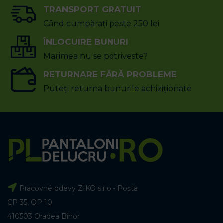
TRANSPORT GRATUIT
Când cumpărați peste 250 lei
ÎNLOCUIRE BUNURI
Marimea nu se potriveste?
RETURNARE FĂRĂ PROBLEME
Puteți returna bunurile achiziționate
Pracovné odevy ZIKO s.r.o - Poșta
CP 35, OP 10
410503 Oradea Bihor