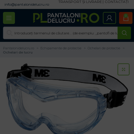
TRANSPORT ȘI LIVRARE
CONTACTAȚI
info@pantalonidelucru.ro
0
Pantalonidelucru.ro
Echipamente de protectie
Ochelari de protectie
Ochelari de lucru
CL