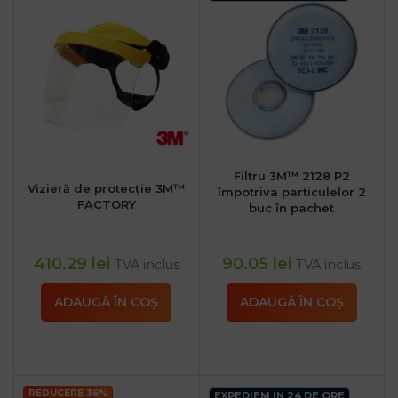
Filtru 3M™ 2128 P2
Vizieră de protecție 3M™
împotriva particulelor 2
FACTORY
buc în pachet
410.29
lei
90.05
lei
TVA inclus
TVA inclus
ADAUGĂ ÎN COȘ
ADAUGĂ ÎN COȘ
REDUCERE 36%
EXPEDIEM IN 24 DE ORE