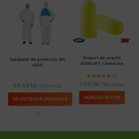
Dopuri de urechi
Salopetă de protecție 3M
EARSOFT 1 pereche
4520
(1x)
1.60
lei
TVA inclus
63.43
lei
TVA inclus
ADAUGĂ ÎN COȘ
SELECTEAZĂ OPȚIUNILE