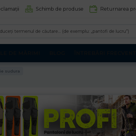
clamații
Schimb de produse
Returnarea pr
LE DE MĂRIMI
BLOG
ÎNTREBĂRI FRECVEN
ie sudura