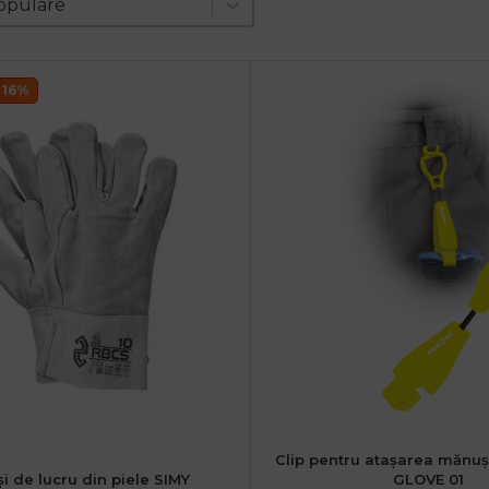
nt
opulare
 16%
Clip pentru atașarea mănuși
i de lucru din piele SIMY
GLOVE 01
XL