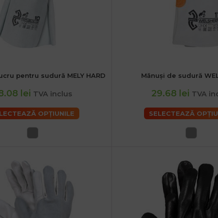
lucru pentru sudură MELY HARD
Mănuși de sudură WE
XL
2XL
8.08 lei
29.68 lei
TVA inclus
TVA in
LECTEAZĂ OPȚIUNILE
SELECTEAZĂ OPȚIU