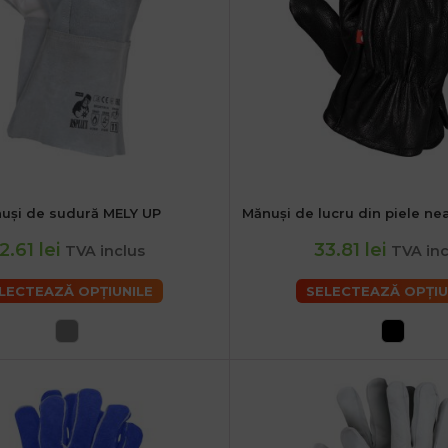
uși de sudură MELY UP
Mănuși de lucru din piele n
2XL
XL
2.61 lei
33.81 lei
TVA inclus
TVA inc
LECTEAZĂ OPȚIUNILE
SELECTEAZĂ OPȚIU