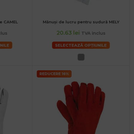
ele CAMEL
Mănuși de lucru pentru sudură MELY
2XL
20.63 lei
lus
TVA inclus
NILE
SELECTEAZĂ OPȚIUNILE
REDUCERE 16%