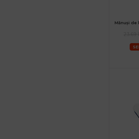
Mănuși de 
23.69 
SE