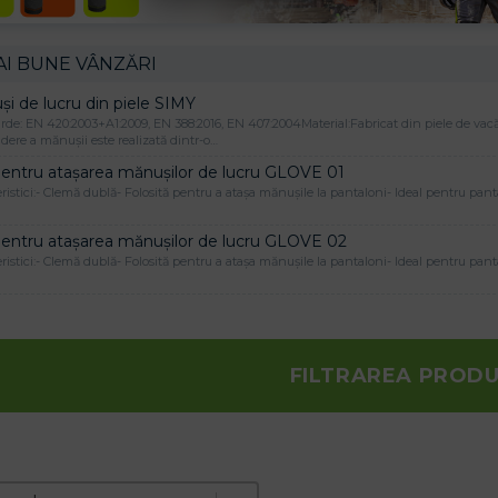
AI BUNE VÂNZĂRI
i de lucru din piele SIMY
de: EN 420:2003+A1:2009, EN 388:2016, EN 407:2004Material:Fabricat din piele de vacă d
dere a mănușii este realizată dintr-o…
pentru atașarea mănușilor de lucru GLOVE 01
ristici:- Clemă dublă- Folosită pentru a atașa mănușile la pantaloni- Ideal pentru pa
pentru atașarea mănușilor de lucru GLOVE 02
ristici:- Clemă dublă- Folosită pentru a atașa mănușile la pantaloni- Ideal pentru pa
FILTRAREA PROD
e produktov
t