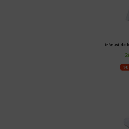
Mănuși de 
2
SE