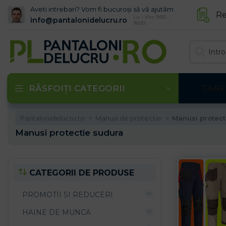
Aveti intrebari? Vom fi bucuroși să vă ajutăm.
Re
Lu - Vin: 9:00 -
info@pantalonidelucru.ro
18:00
RĂSFOIȚI CATEGORII
TABE
Pantalonidelucru.ro
Manusi de protectie
Manusi protect
Manusi protectie sudura
CATEGORII DE PRODUSE
PROMOTII SI REDUCERI
HAINE DE MUNCA