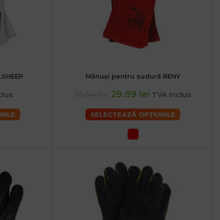
LSHEEP
Mănuși pentru sudură RENY
2XL
29.89 lei
35.54 lei
clus
TVA inclus
NILE
SELECTEAZĂ OPȚIUNILE