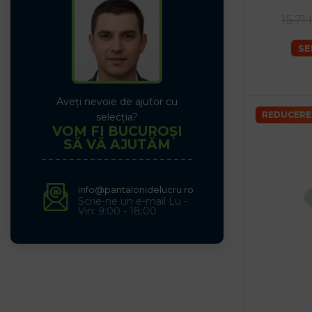
15.71 
SE
Aveți nevoie de ajutor cu
REDUCERE
selecția?
VOM FI BUCUROȘI
SĂ VĂ AJUTĂM
info@pantalonidelucru.ro
Scrie-ne un e-mail Lu -
Vin: 9:00 - 18:00