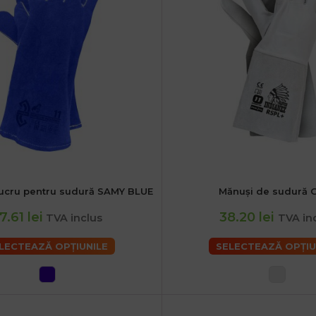
lucru pentru sudură SAMY BLUE
Mănuși de sudură 
2XL
2XL
7.61 lei
38.20 lei
TVA inclus
TVA in
LECTEAZĂ OPȚIUNILE
SELECTEAZĂ OPȚIU