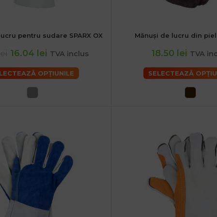
lucru pentru sudare SPARX OX
Mănuși de lucru din pi
2XL
XL
16.04 lei
18.50 lei
lei
TVA inclus
TVA inc
LECTEAZĂ OPȚIUNILE
SELECTEAZĂ OPȚIU