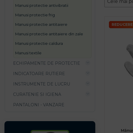
Sort conte
Cele mai p
manusi protectie antivibratii
manusi protectie frig
manusi protectie antitaiere
REDUCERE
manusi protectie antitaiere din zale
manusi protectie caldura
manusi textile
ECHIPAMENTE DE PROTECTIE
INDICATOARE RUTIERE
INSTRUMENTE DE LUCRU
CURATENIE SI IGIENA
PANTALONI - VANZARE
Mănuș