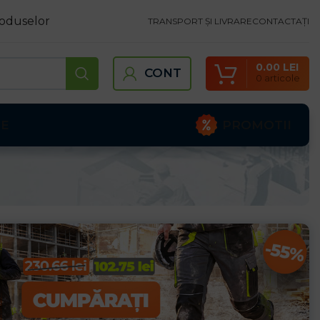
oduselor
TRANSPORT ȘI LIVRARE
CONTACTAȚI
0.00
LEI
CONT
0
articole
PROMOTII
TE