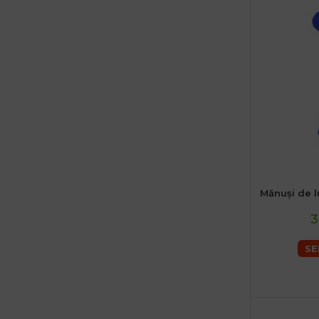
Mănuși de 
3
SE