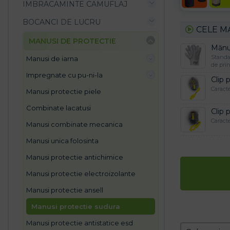
IMBRACAMINTE CAMUFLAJ
BOCANCI DE LUCRU
CELE M
MANUSI DE PROTECTIE
Mănuș
Standar
manusi de iarna
de prin
impregnate cu pu-ni-la
Clip 
Caracte
manusi protectie piele
combinate lacatusi
Clip 
Caracte
manusi combinate mecanica
manusi unica folosinta
manusi protectie antichimice
manusi protectie electroizolante
manusi protectie ansell
manusi protectie sudura
manusi protectie antistatice esd
Zoradeni
Sort conten