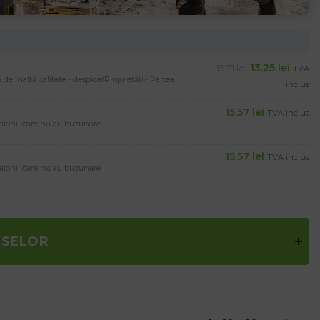
13.25
lei
15.71
lei
TVA
e înaltă calitate - despicatProprietăți:- Partea
inclus
15.57
lei
TVA inclus
ntalonii care nu au buzunare
15.57
lei
TVA inclus
ntalonii care nu au buzunare
USELOR