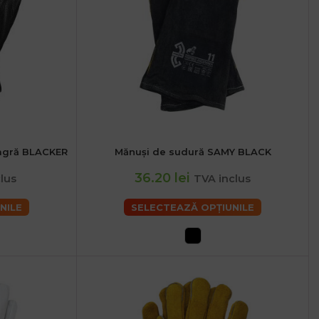
eagră BLACKER
Mănuși de sudură SAMY BLACK
2XL
36.20 lei
lus
TVA inclus
NILE
SELECTEAZĂ OPȚIUNILE