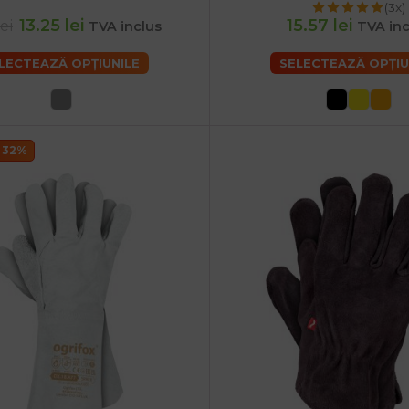
(3x)
13.25 lei
15.57 lei
lei
TVA inclus
TVA inc
LECTEAZĂ OPȚIUNILE
SELECTEAZĂ OPȚIU
 32%