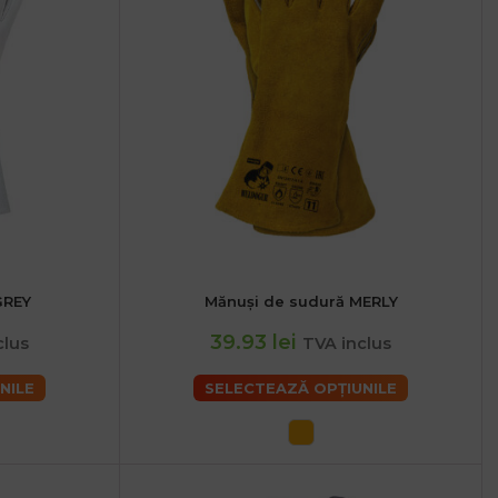
GREY
Mănuși de sudură MERLY
2XL
39.93 lei
clus
TVA inclus
NILE
SELECTEAZĂ OPȚIUNILE