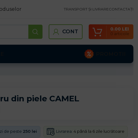
oduselor
TRANSPORT ȘI LIVRARE
CONTACTAȚI
0.00
LEI
CONT
0
articole
PROMOTII
TE
ru din piele CAMEL
Livrarea:
4 până la 6 zile lucrătoare
nzi de peste
250 lei