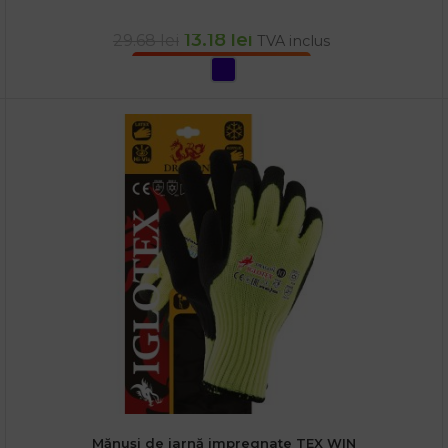
13.18
lei
29.68
lei
TVA inclus
SELECTEAZĂ OPȚIUNILE
Mănuși de iarnă impregnate TEX WIN