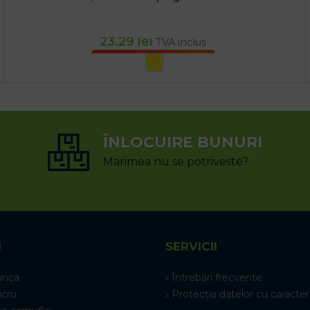
23.29
lei
TVA inclus
SELECTEAZĂ OPȚIUNILE
ÎNLOCUIRE BUNURI
Marimea nu se potriveste?
I
SERVICII
unca
Întrebări frecvente
ucru
Protecția datelor cu caracter