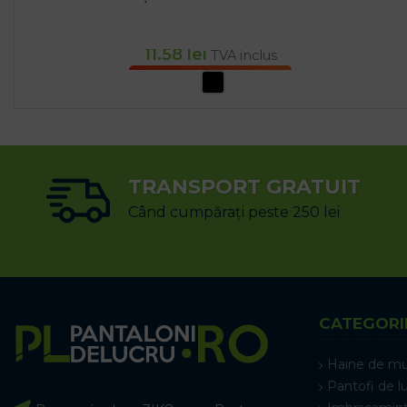
11.58
lei
TVA inclus
SELECTEAZĂ OPȚIUNILE
TRANSPORT GRATUIT
Când cumpărați peste 250 lei
CATEGORI
Haine de m
Pantofi de l