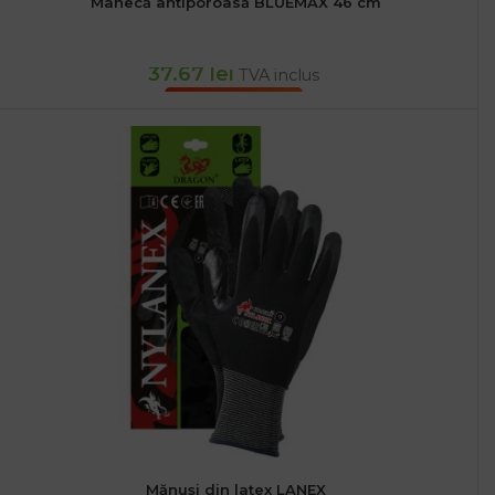
Mânecă antiporoasă BLUEMAX 46 cm
37.67
lei
TVA inclus
ADAUGĂ ÎN COȘ
Mănuși din latex LANEX