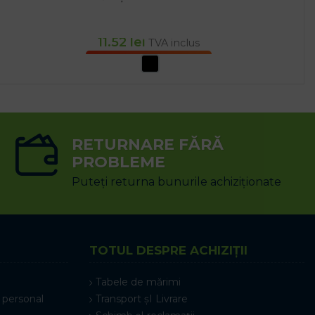
11.52
lei
TVA inclus
SELECTEAZĂ OPȚIUNILE
RETURNARE FĂRĂ
PROBLEME
Puteți returna bunurile achiziționate
TOTUL DESPRE ACHIZIȚII
Tabele de mărimi
 personal
Transport șI Livrare