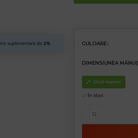
rezistență mai mare și rezistență
– Piele integrală, inclusiv manșet
– datorită cauciucului elastic d
– Potrivite pentru lucrări mecan
– Utilizate în construcții, industri
cere suplimentară de
2%
.
CULOARE
DIMENSIUNEA MĂNUȘ
Ghid marimi
În stoc