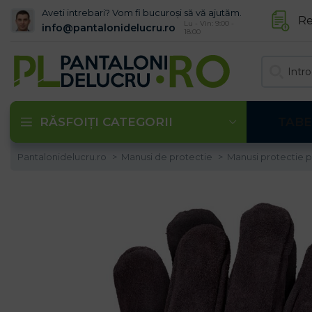
Aveti intrebari? Vom fi bucuroși să vă ajutăm.
Re
Lu - Vin: 9:00 -
info@pantalonidelucru.ro
18:00
RĂSFOIȚI CATEGORII
TABE
Pantalonidelucru.ro
Manusi de protectie
Manusi protectie p