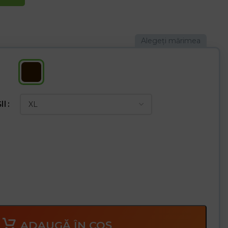
 la abraziune
a
e pe încheietura mâinii, mănușile se potrivesc mai bine pe mână
ice generale
a grea
II
ADAUGĂ ÎN COȘ