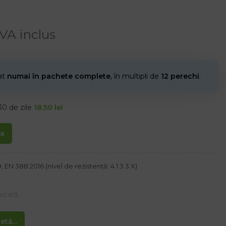
VA inclus
nat
numai în pachete complete
, în multipli de
12 perechi
.
30 de zile
18.50
lei
ta
N 388:2016 (nivel de rezistență: 4 1 3 3 X)
picată
tă...
tă dintr-o singură bucată de piele, datorită căreia prezintă o