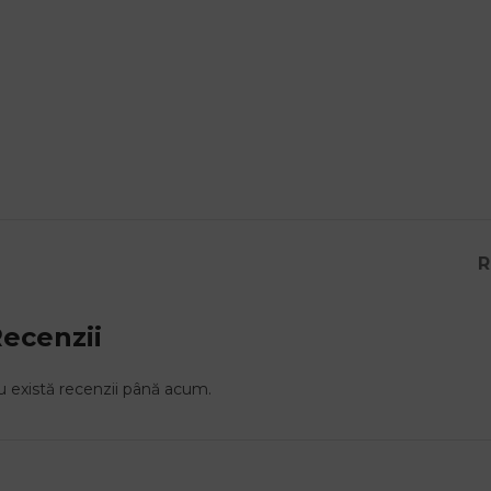
R
ecenzii
 există recenzii până acum.