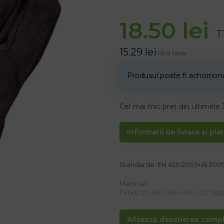
18.50
lei
T
15.29
lei
fără taxe
Produsul poate fi achizițio
Cel mai mic preț din ultimele 
Informatii de livrare si pla
Standarde: EN 420:2003+A1:2009, E
Material:
Fabricate din piele de vacă des
Caracteristici:
Afișează descrierea comple
– Partea de prindere este realiza