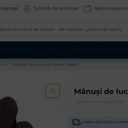
clamații
Schimb de produse
Returnarea pr
LE DE MĂRIMI
BLOG
ÎNTREBĂRI FRECVEN
iele
Mănuși de lucru din piele CAMEL
Mănuși de luc
CLICK PENTRU A MARI
Număr de catalog: 220601
Livrare gratuită la come