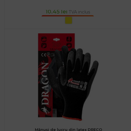
10.45
lei
TVA inclus
SELECTEAZĂ OPȚIUNILE
Mănuși de lucru din latex DRECO