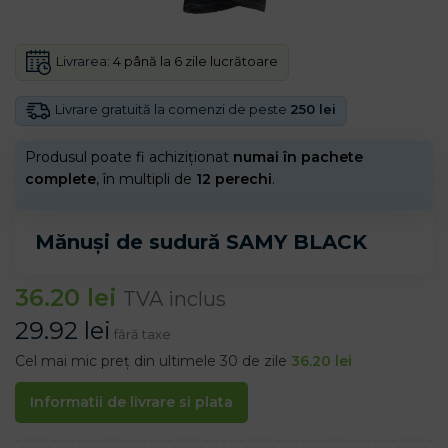
Livrarea:
4 până la 6 zile lucrătoare
Livrare gratuită la comenzi de peste
250 lei
Produsul poate fi achiziționat
numai în pachete
complete
, în multipli de
12 perechi
.
Mănuși de sudură SAMY BLACK
36.20
lei
TVA inclus
29.92
lei
fără taxe
Cel mai mic preț din ultimele 30 de zile
36.20
lei
Informatii de livrare si plata