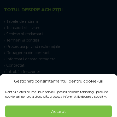
TOTUL DESPRE ACHIZIȚII
Tabele de mărimi
Transport șI Livrare
Schimb șI reclamații
Termeni și condiții
Procedura privind reclamațiile
Retragerea din contract
Informații despre retragere
Contactați
Întrebări frecvente
Setări cookie-uri
Gestionați consimțământul pentru cookie-uri
Pentru a oferi cel mai bun serviciu posibil, folosim tehnologii precum
cookie-uri pentru a stoca și/sau accesa informațiile despre dispozitiv.
© 2026 Pracovné odevy ZIKO s. r. o., toate drepturile
Accept
rezervate.