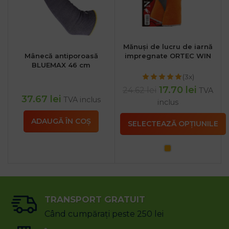
Mănuși de lucru de iarnă
Mânecă antiporoasă
impregnate ORTEC WIN
BLUEMAX 46 cm
(3x)
17.70
lei
24.62
lei
TVA
37.67
lei
TVA inclus
inclus
ADAUGĂ ÎN COȘ
SELECTEAZĂ OPȚIUNILE
TRANSPORT GRATUIT
Când cumpărați peste 250 lei