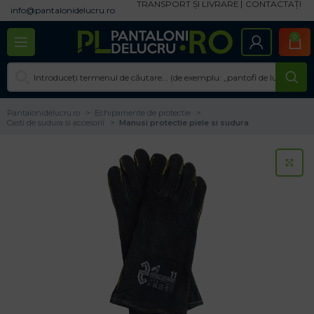
TRANSPORT ȘI LIVRARE
CONTACTAȚI
info@pantalonidelucru.ro
0
Pantalonidelucru.ro
Echipamente de protectie
Casti de sudura si accesorii
Manusi protectie piele si sudura
CL