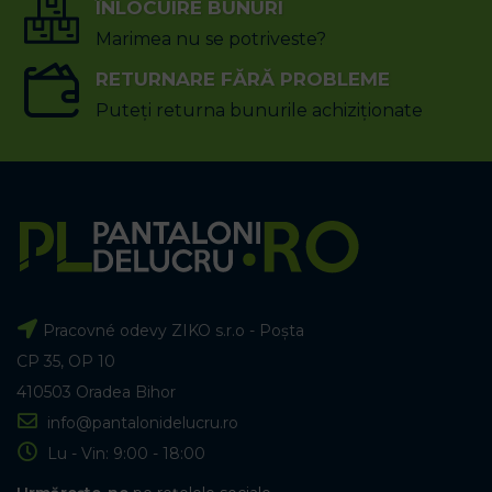
ÎNLOCUIRE BUNURI
Marimea nu se potriveste?
RETURNARE FĂRĂ PROBLEME
Puteți returna bunurile achiziționate
Pracovné odevy ZIKO s.r.o - Poșta
CP 35, OP 10
410503 Oradea Bihor
info@pantalonidelucru.ro
Lu - Vin: 9:00 - 18:00