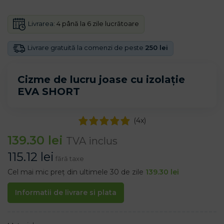
Livrarea:
4 până la 6 zile lucrătoare
Livrare gratuită la comenzi de peste
250 lei
Cizme de lucru joase cu izolație
EVA SHORT
(
4
x)
139.30
lei
TVA inclus
115.12
lei
fără taxe
Cel mai mic preț din ultimele 30 de zile
139.30
lei
Informatii de livrare si plata