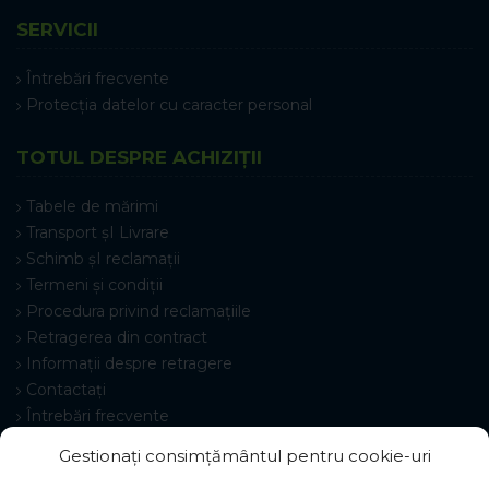
SERVICII
Întrebări frecvente
Protecția datelor cu caracter personal
TOTUL DESPRE ACHIZIȚII
Tabele de mărimi
Transport șI Livrare
Schimb șI reclamații
Termeni și condiții
Procedura privind reclamațiile
Retragerea din contract
Informații despre retragere
Contactați
Întrebări frecvente
Setări cookie-uri
Gestionați consimțământul pentru cookie-uri