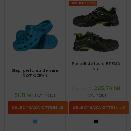
REDUCERE 16%
Pantofi de lucru BREMA
S1P
Șlapi perforați de vară
DOT OCEAN
265.74
lei
316.25
lei
51.11
lei
TVA inclus
TVA inclus
SELECTEAZĂ OPȚIUNILE
SELECTEAZĂ OPȚIUNILE