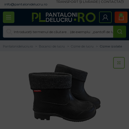
TRANSPORT ȘI LIVRARE
CONTACTAȚI
info@pantalonidelucru.ro
0
Pantalonidelucru.ro
Bocanci de lucru
Cizme de lucru
Cizme izolate
CL