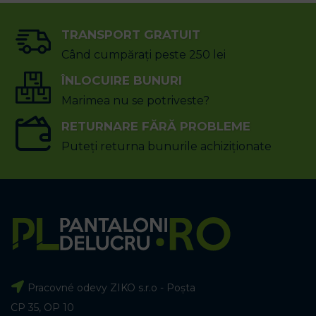
TRANSPORT GRATUIT
Când cumpărați peste 250 lei
ÎNLOCUIRE BUNURI
Marimea nu se potriveste?
RETURNARE FĂRĂ PROBLEME
Puteți returna bunurile achiziționate
Pracovné odevy ZIKO s.r.o - Poșta
CP 35, OP 10