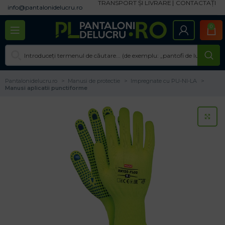
TRANSPORT ȘI LIVRARE
CONTACTAȚI
info@pantalonidelucru.ro
0
Pantalonidelucru.ro
Manusi de protectie
Impregnate cu PU-NI-LA
Manusi aplicatii punctiforme
CL