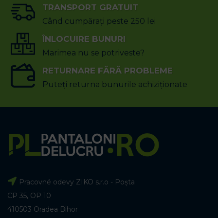
TRANSPORT GRATUIT
Când cumpărați peste 250 lei
ÎNLOCUIRE BUNURI
Marimea nu se potriveste?
RETURNARE FĂRĂ PROBLEME
Puteți returna bunurile achiziționate
Pracovné odevy ZIKO s.r.o - Poșta
CP 35, OP 10
410503 Oradea Bihor