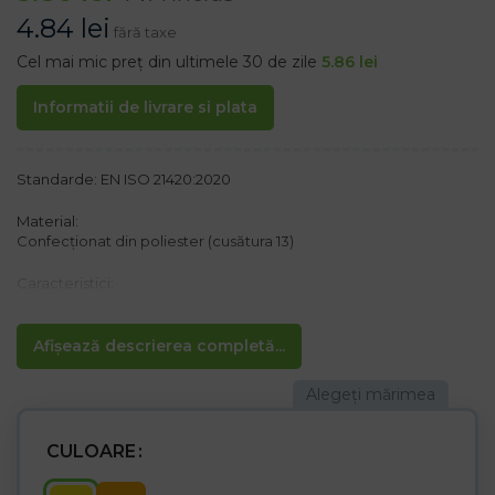
4.84
lei
fără taxe
Cel mai mic preț din ultimele 30 de zile
5.86
lei
Informatii de livrare si plata
Standarde: EN ISO 21420:2020
Material:
Confecționat din poliester (cusătura 13)
Caracteristici:
– Mănuși de protecție cu puncte pe palmă
– Punctele PVC pe palmă asigură o bună aderență la transportul
mărfurilor și măresc durabilitatea mănușii
Afișează descrierea completă...
– Manșetă flexibilă
– Flexibil, ceea ce îl face să se potrivească perfect în mână
– Flexibil și durabil chiar dacă sunt subțiri
– Rezistent la rupere
– Folosit în industria construcțiilor și transporturilor
CULOARE