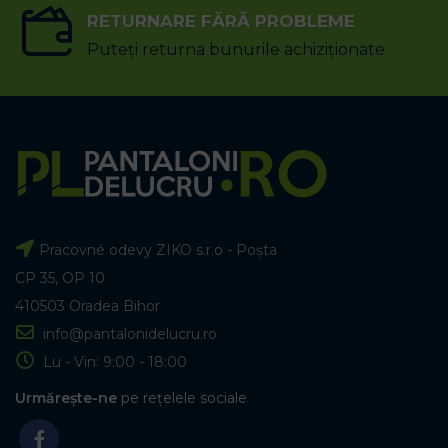
RETURNARE FĂRĂ PROBLEME
Puteți returna bunurile achiziționate
Pracovné odevy ZIKO s.r.o - Poșta
CP 35, OP 10
410503 Oradea Bihor
info@pantalonidelucru.ro
Lu - Vin: 9:00 - 18:00
Urmărește-ne
pe rețelele sociale