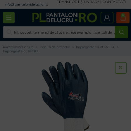
TRANSPORT ȘI LIVRARE
CONTACTAȚI
info@pantalonidelucru.ro
0
Pantalonidelucru.ro
Manusi de protectie
Impregnate cu PU-NI-LA
Impregnate cu NITRIL
CL