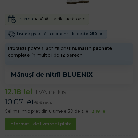
Livrarea:
4 până la 6 zile lucrătoare
Livrare gratuită la comenzi de peste
250 lei
Produsul poate fi achiziționat
numai în pachete
complete
, în multipli de
12 perechi
.
Mănuși de nitril BLUENIX
12.18
lei
TVA inclus
10.07
lei
fără taxe
Cel mai mic preț din ultimele 30 de zile
12.18
lei
Informatii de livrare si plata