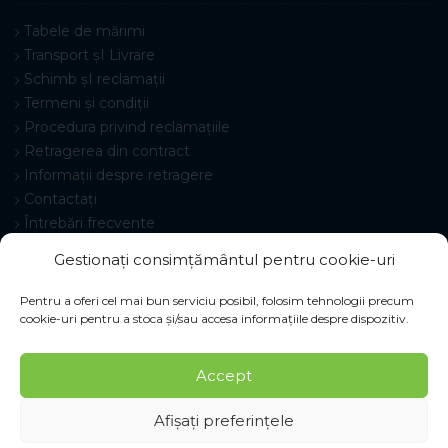
Tabele de mărimi
Transport șI Livrare
Schimb șI reclamații
Termeni și condiții
Procedura privind reclamațiile
Retragerea din contract
Informații despre retragere
Contactați
Întrebări frecvente
Setări cookie-uri
Gestionați consimțământul pentru cookie-uri
Pentru a oferi cel mai bun serviciu posibil, folosim tehnologii precum
cookie-uri pentru a stoca și/sau accesa informațiile despre dispozitiv.
© 2026 Pracovné odevy ZIKO s. r. o., toate drepturile
Accept
rezervate.
Afișați preferințele