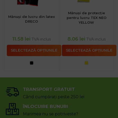
Mănuși de protecție
Mănuși de lucru din latex
pentru lucru TEX NEO
DRECO
YELLOW
11.58
lei
8.06
lei
TVA inclus
TVA inclus
SELECTEAZĂ OPȚIUNILE
SELECTEAZĂ OPȚIUNILE
TRANSPORT GRATUIT
Când cumpărați peste 250 lei
ÎNLOCUIRE BUNURI
Marimea nu se potriveste?