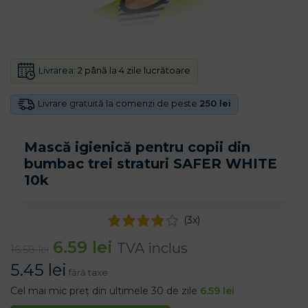
Livrarea:
2 până la 4 zile lucrătoare
Livrare gratuită la comenzi de peste
250 lei
Mască igienică pentru copii din
bumbac trei straturi SAFER WHITE
10k
(
3
x)
6.59
lei
TVA inclus
16.58
lei
5.45
lei
fără taxe
Cel mai mic preț din ultimele 30 de zile
6.59
lei