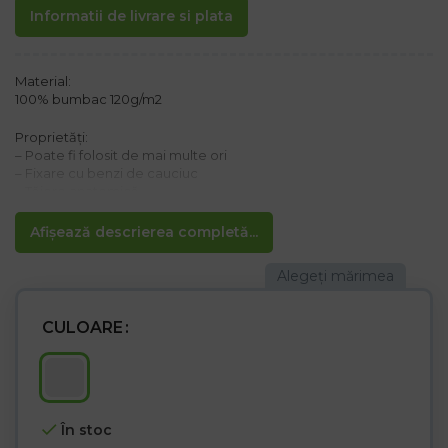
Informatii de livrare si plata
Material:
100% bumbac 120g/m2
Proprietăți:
– Poate fi folosit de mai multe ori
– Fixare cu benzi de cauciuc
– Tăiere anatomică
Produsul nu este un mijloc de protecție respiratorie sau un
Afișează descrierea completă...
dispozitiv medical
Preț pentru un pachet de 10
CULOARE
În stoc