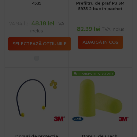
4535
Prefiltru de praf P3 3M
5935 2 buc în pachet
48.18
lei
74.94
lei
TVA
82.39
lei
TVA inclus
inclus
ADAUGĂ ÎN COȘ
SELECTEAZĂ OPȚIUNILE
TRANSPORT
GRATUIT!
Dopuri de protecție
Dopuri de urechi