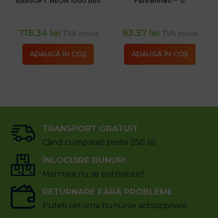
EARSOFT NEON 1000 buc
Fahrenheit™ 11
718.34
lei
93.57
lei
TVA inclus
TVA inclus
ADAUGĂ ÎN COȘ
ADAUGĂ ÎN COȘ
TRANSPORT GRATUIT
Când cumpărați peste 250 lei
ÎNLOCUIRE BUNURI
Marimea nu se potriveste?
RETURNARE FĂRĂ PROBLEME
Puteți returna bunurile achiziționate