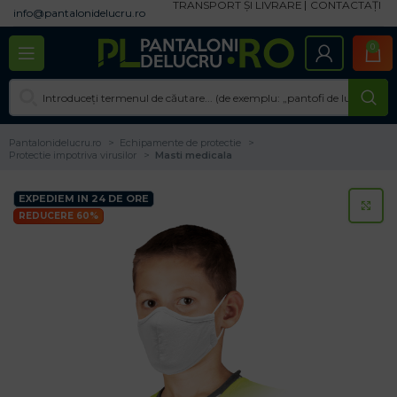
TRANSPORT ȘI LIVRARE
CONTACTAȚI
info@pantalonidelucru.ro
0
Pantalonidelucru.ro
Echipamente de protectie
Protectie impotriva virusilor
Masti medicala
EXPEDIEM IN 24 DE ORE
CL
REDUCERE 60%