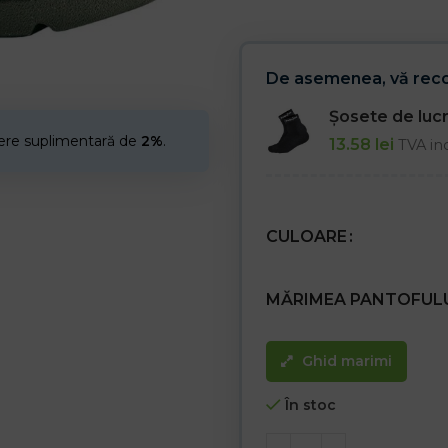
De asemenea, vă re
Șosete de lu
cere suplimentară de
2%
.
13.58
lei
TVA in
CULOARE
MĂRIMEA PANTOFUL
Ghid marimi
În stoc