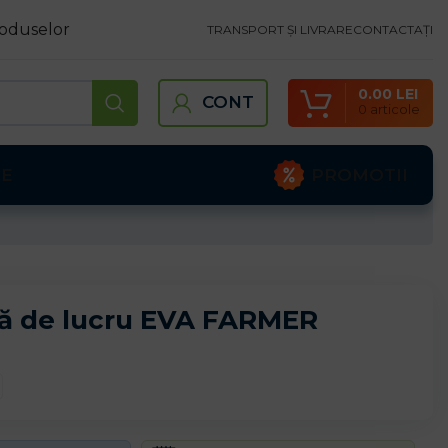
oduselor
TRANSPORT ȘI LIVRARE
CONTACTAȚI
0.00
LEI
CONT
0
articole
PROMOTII
TE
nă de lucru EVA FARMER