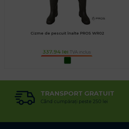
Cizme de pescuit înalte PROS WR02
337.94
lei
TVA inclus
SELECTEAZĂ OPȚIUNILE
TRANSPORT GRATUIT
Când cumpărați peste 250 lei