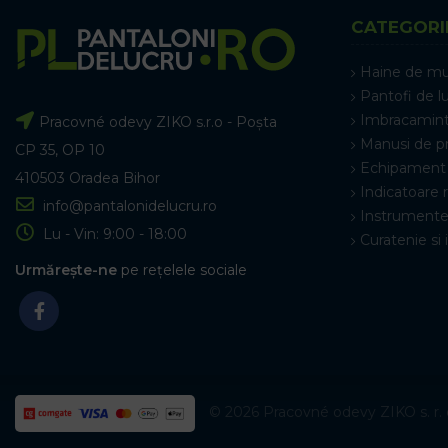
CATEGORI
Haine de m
Pantofi de l
Imbracamint
Pracovné odevy ZIKO s.r.o - Poșta
Manusi de p
CP 35, OP 10
Echipament 
410503 Oradea Bihor
Indicatoare 
info@pantalonidelucru.ro
Instrumente
Lu - Vin: 9:00 - 18:00
Curatenie si 
Urmărește-ne
pe rețelele sociale
© 2026 Pracovné odevy ZIKO s. r. o