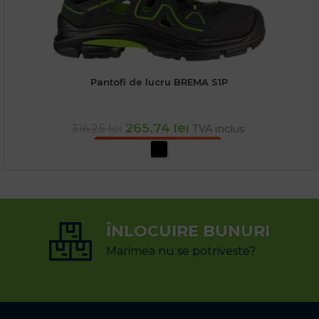
Pantofi de lucru BREMA S1P
265.74
lei
316.25
lei
TVA inclus
SELECTEAZĂ OPȚIUNILE
ÎNLOCUIRE BUNURI
Marimea nu se potriveste?