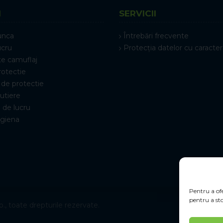
I
SERVICII
unca
Întrebări frecvente
ucru
Protecția datelor cu caracter
e camuflaj
rotectie
de protectie
rutiere
 de lucru
igiena
Pentru a ofe
pentru a sto
., toate drepturile rezervate.