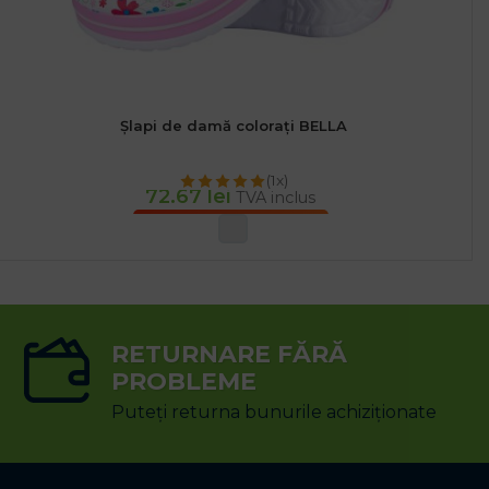
Șlapi de damă colorați BELLA
(1x)
72.67
lei
TVA inclus
SELECTEAZĂ OPȚIUNILE
RETURNARE FĂRĂ
PROBLEME
Puteți returna bunurile achiziționate