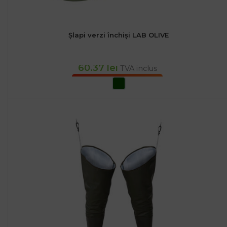
Șlapi verzi închiși LAB OLIVE
60.37
lei
TVA inclus
SELECTEAZĂ OPȚIUNILE