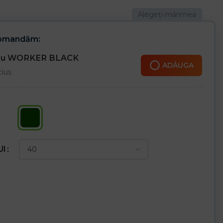
comandăm:
cru WORKER BLACK
ADĂUGA
clus
UI