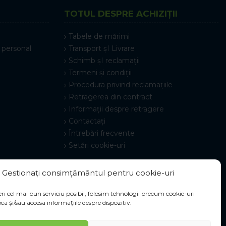
TOTUL DESPRE ACHIZIȚII
Tabele de mărimi
 personal
Transport șI Livrare
Schimb șI reclamații
Termeni și condiții
Procedura privind reclamațiile
Retragerea din contract
Informații despre retragere
Contactați
Întrebări frecvente
Setări cookie-uri
Gestionați consimțământul pentru cookie-uri
ri cel mai bun serviciu posibil, folosim tehnologii precum cookie-uri
ca și/sau accesa informațiile despre dispozitiv.