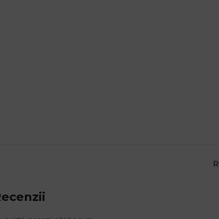
R
ecenzii