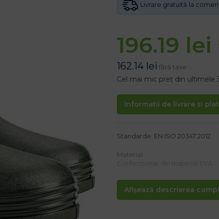
Livrare gratuită la come
196.19
lei
162.14
lei
fără taxe
Cel mai mic preț din ultimele 
Informatii de livrare si pla
Standarde: EN ISO 20347:2012
Material:
Confecționat din material EVA
Proprietăți:< br />– Cizme izolat
Afișează descrierea comple
– Branț termic detașabil
– datorită proprietăților de term
– Categoria OB E