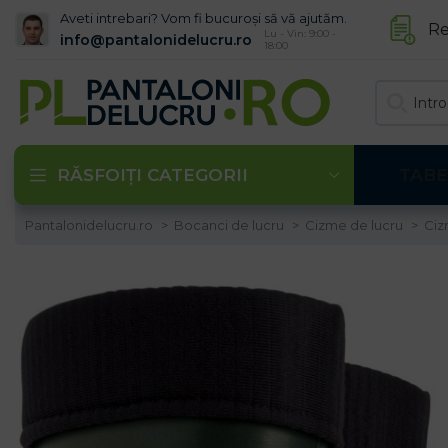
Aveti intrebari? Vom fi bucuroși să vă ajutăm.
Re
Lu - Vin: 9:00 -
info@pantalonidelucru.ro
18:00
RĂSFOIȚI CATEGORII
TABE
Pantalonidelucru.ro
Bocanci de lucru
Cizme de lucru
Ciz