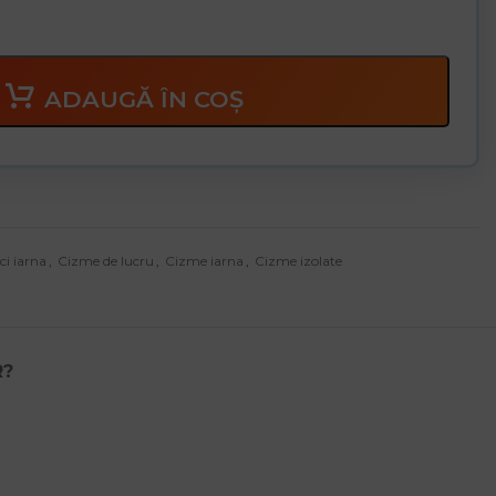
ADAUGĂ ÎN COȘ
i iarna
,
Cizme de lucru
,
Cizme iarna
,
Cizme izolate
R?