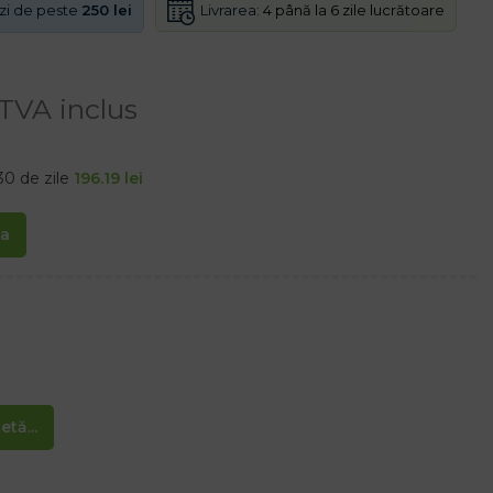
Livrarea:
4 până la 6 zile lucrătoare
nzi de peste
250 lei
TVA inclus
30 de zile
196.19
lei
ta
e
tă...
oizolare ale materialului, protejează piciorul de umezeală și frig