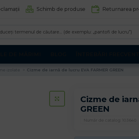
clamații
Schimb de produse
Returnarea pr
LE DE MĂRIMI
BLOG
ÎNTREBĂRI FRECVEN
me izolate
Cizme de iarnă de lucru EVA FARMER GREEN
Cizme de iar
CLICK PENTRU A MARI
GREEN
Număr de catalog: 103640