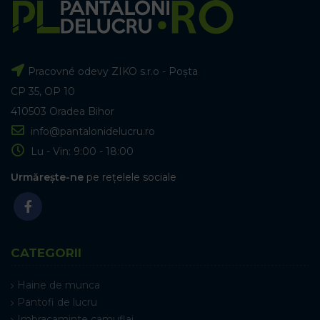
Pracovné odevy ZIKO s.r.o - Poșta
CP 35, OP 10
410503 Oradea Bihor
info@pantalonidelucru.ro
Lu - Vin: 9:00 - 18:00
Urmărește-ne
pe rețelele sociale
CATEGORII
Haine de munca
Pantofi de lucru
Imbracaminte camuflaj