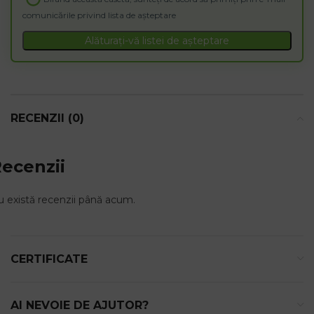
address
comunicările privind lista de așteptare
to
join
Alăturați-vă listei de așteptare
the
waitlist
for
this
product
RECENZII (0)
ecenzii
 există recenzii până acum.
CERTIFICATE
AI NEVOIE DE AJUTOR?