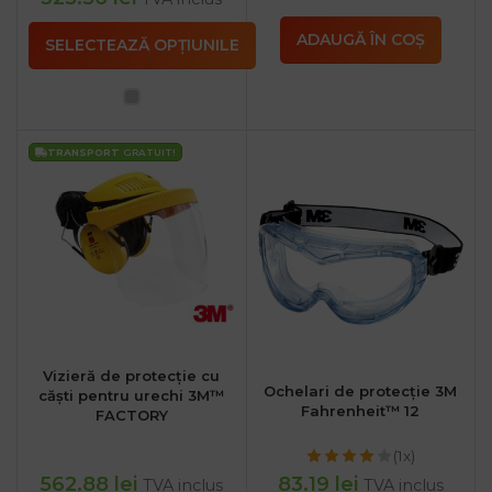
ADAUGĂ ÎN COȘ
SELECTEAZĂ OPȚIUNILE
TRANSPORT
GRATUIT!
Vizieră de protecție cu
Ochelari de protecție 3M
căști pentru urechi 3M™
Fahrenheit™ 12
FACTORY
(1x)
562.88
lei
83.19
lei
TVA inclus
TVA inclus