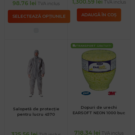
1,300.59
lei
TVA inclus
98.76
lei
TVA inclus
ADAUGĂ ÎN COȘ
SELECTEAZĂ OPȚIUNILE
TRANSPORT
GRATUIT!
Dopuri de urechi
Salopetă de protecție
EARSOFT NEON 1000 buc
pentru lucru 4570
718.34
lei
TVA inclus
325.56
lei
TVA inclus