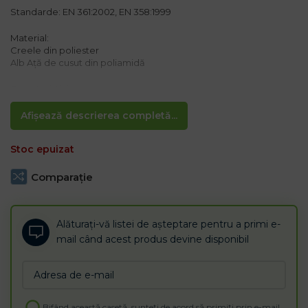
Standarde: EN 361:2002, EN 358:1999
Material:
Creele din poliester
Alb Ață de cusut din poliamidă
Caracteristici:
– punct de atașare „D” din spate + două bucle textile frontale
pentru atașare
Afișează descrierea completă...
– două inele înclinate pe laterale pentru control
– Bretele reglabile în jurul coapselor și pieptul
Stoc epuizat
– Centura în zona superioară a coapsei
– Curele din poliester 44 ± 1 mm
– Ață de cusut cu rezistență ridicată la tracțiune
Comparaţie
Alăturați-vă listei de așteptare pentru a primi e-
mail când acest produs devine disponibil
Enter
your
email
Bifând această casetă, sunteți de acord să primiți prin e-mail