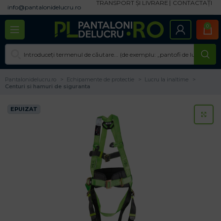
TRANSPORT ȘI LIVRARE
CONTACTAȚI
info@pantalonidelucru.ro
0
Pantalonidelucru.ro
Echipamente de protectie
Lucru la inaltime
Centuri si hamuri de siguranta
EPUIZAT
CL