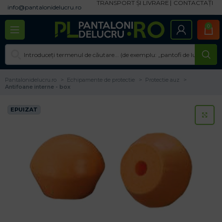
TRANSPORT ȘI LIVRARE
CONTACTAȚI
info@pantalonidelucru.ro
0
Pantalonidelucru.ro
Echipamente de protectie
Protectie auz
Antifoane interne - box
EPUIZAT
CL