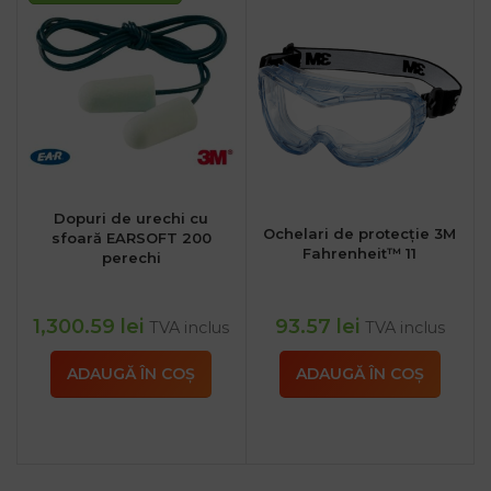
Dopuri de urechi cu
Ochelari de protecție 3M
sfoară EARSOFT 200
Fahrenheit™ 11
perechi
1,300.59
lei
93.57
lei
TVA inclus
TVA inclus
ADAUGĂ ÎN COȘ
ADAUGĂ ÎN COȘ