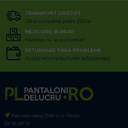
TRANSPORT GRATUIT
Când cumpărați peste 250 lei
ÎNLOCUIRE BUNURI
Marimea nu se potriveste?
RETURNARE FĂRĂ PROBLEME
Puteți returna bunurile achiziționate
Pracovné odevy ZIKO s.r.o - Poșta
CP 35, OP 10