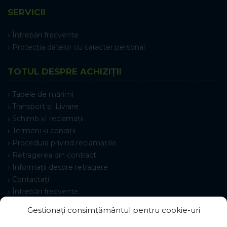
SERVICII
Întrebări frecvente
Protecția datelor cu caracter personal
TOTUL DESPRE ACHIZIȚII
Tabele de mărimi
Transport șI Livrare
Schimb șI reclamații
Termeni și condiții
Procedura privind reclamațiile
Retragerea din contract
Informații despre retragere
Contactați
Întrebări frecvente
Setări cookie-uri
Gestionați consimțământul pentru cookie-uri