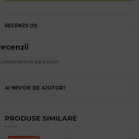
waitlist
for
this
product
RECENZII (0)
ecenzii
 există recenzii până acum.
AI NEVOIE DE AJUTOR?
PRODUSE SIMILARE
REDUCERE 36%