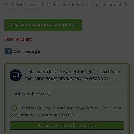
Pachetul mic conține 20 de perechi, fiecare pereche ambalată
în geantă separată.
Afișează descrierea completă...
Stoc epuizat
Comparaţie
Alăturați-vă listei de așteptare pentru a primi e-
mail când acest produs devine disponibil
Enter
your
email
Bifând această casetă, sunteți de acord să primiți prin e-mail
address
comunicările privind lista de așteptare
to
join
Alăturați-vă listei de așteptare
the