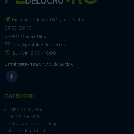
Pracovné odevy ZIKO s.r.o - Poșta
CP 35, OP 10
410503 Oradea Bihor
info@pantalonidelucru.ro
Lu - Vin: 9:00 - 18:00
Urmărește-ne
pe rețelele sociale
CATEGORII
Haine de munca
Pantofi de lucru
Imbracaminte camuflaj
Manusi de protectie