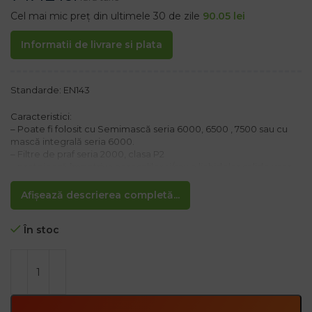
Cel mai mic preț din ultimele 30 de zile
90.05
lei
Informatii de livrare si plata
Standarde: EN143
Caracteristici:
– Poate fi folosit cu Semimască seria 6000, 6500 , 7500 sau cu
mască integrală seria 6000.
– Filtre de praf seria 2000, clasa P2
– protejează împotriva aerosolilor și/sau a lichidelor solide ușor
toxice și iritante
– Utilizarea cea mai comună pentru sablare , taiere, gâurire,
Afișează descrierea completă...
sudură, vopsea spray cu ulei, gaze de esapăment, mucegai
În stoc
Filtrele sau jumătatea de Mască pot fi inlocuite sau returnate din
motive de igienă numai nefolosite și ambalate în ambalajul
original.
Pret. pentru 2 bucăți/pachet
< p>Tutorial video: