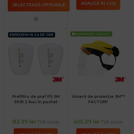
ADAUGĂ ÎN COȘ
SELECTEAZĂ OPȚIUNILE
TRANSPORT
GRATUIT!
EXPEDIEM IN 24 DE ORE
Prefiltru de praf P3 3M
Vizieră de protecție 3M™
5935 2 buc în pachet
FACTORY
82.39
lei
410.29
lei
TVA inclus
TVA inclus