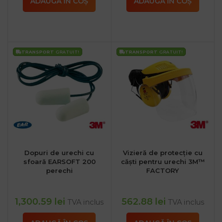
ADAUGĂ ÎN COȘ
ADAUGĂ ÎN COȘ
TRANSPORT
GRATUIT!
TRANSPORT
GRATUIT!
Dopuri de urechi cu
Vizieră de protecție cu
sfoară EARSOFT 200
căști pentru urechi 3M™
perechi
FACTORY
1,300.59
lei
562.88
lei
TVA inclus
TVA inclus