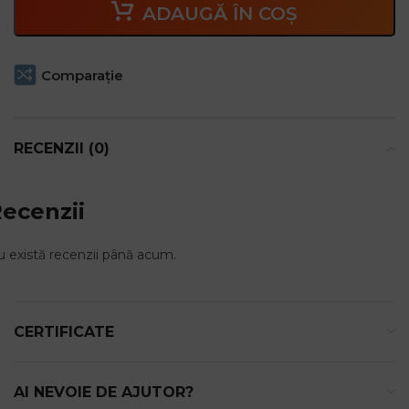
ADAUGĂ ÎN COȘ
https://www.youtube.com/watch?v=yBg2B2BP9nA
Comparaţie
RECENZII (0)
ecenzii
 există recenzii până acum.
CERTIFICATE
AI NEVOIE DE AJUTOR?