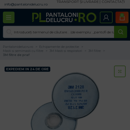
TRANSPORT ȘI LIVRARE
CONTACTAȚI
info@pantalonidelucru.ro
0
Pantalonidelucru.ro
Echipamente de protectie
Masti si semimasti cu filtre
3M Masti si respiratori
3M filtre
3M filtre de praf
EXPEDIEM IN 24 DE ORE
CL