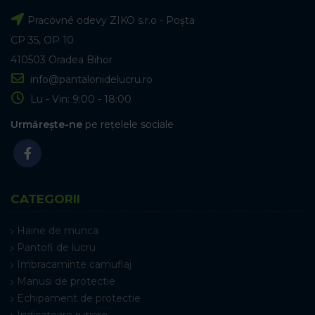
Pracovné odevy ZIKO s.r.o - Poșta
CP 35, OP 10
410503 Oradea Bihor
info@pantalonidelucru.ro
Lu - Vin: 9:00 - 18:00
Urmărește-ne
pe rețelele sociale
CATEGORII
Haine de munca
Pantofi de lucru
Imbracaminte camuflaj
Manusi de protectie
Echipament de protectie