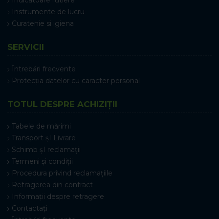
Indicatoare rutiere
Instrumente de lucru
Curatenie si igiena
SERVICII
Întrebări frecvente
Protecția datelor cu caracter personal
TOTUL DESPRE ACHIZIȚII
Tabele de mărimi
Transport șI Livrare
Schimb șI reclamații
Termeni și condiții
Procedura privind reclamațiile
Retragerea din contract
Informații despre retragere
Contactați