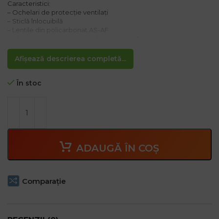
Caracteristici:
– Ochelari de protecție ventilați
– Sticlă înlocuibilă
– Lentile din policarbonat AS-AF
– oferă protecție excelentă împotriva zgârieturilor și aburirii
ochelarilor
– Protecție la impact
Afișează descrierea completă...
– Filtru UV
– Design modern și subțire
– Potrivit pentru lucrări care necesită folosirea de ochelari
În stoc
universali și confortabili
ADAUGĂ ÎN COȘ
Comparaţie