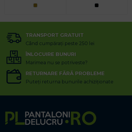
TRANSPORT GRATUIT
Când cumpărați peste 250 lei
ÎNLOCUIRE BUNURI
Marimea nu se potriveste?
RETURNARE FĂRĂ PROBLEME
Puteți returna bunurile achiziționate