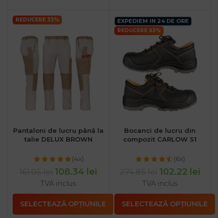
REDUCERE 33%
EXPEDIEM IN 24 DE ORE
REDUCERE 63%
Pantaloni de lucru până la
Bocanci de lucru din
talie DELUX BROWN
compozit CARLOW S1
(4x)
(6x)
108.34
lei
102.22
lei
161.05
lei
274.85
lei
TVA inclus
TVA inclus
SELECTEAZĂ OPȚIUNILE
SELECTEAZĂ OPȚIUNILE