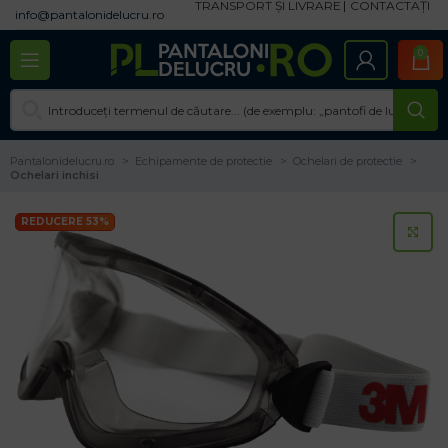
TRANSPORT ȘI LIVRARE
CONTACTAȚI
info@pantalonidelucru.ro
0
Pantalonidelucru.ro
Echipamente de protectie
Ochelari de protectie
Ochelari inchisi
REDUCERE 53%
CL