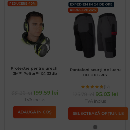
REDUCERE 40%
EXPEDIEM IN 24 DE ORE
REDUCERE 24%
Protecție pentru urechi
Pantaloni scurți de lucru
3M™ Peltor™ X4 33db
DELUX GREY
(1x)
199.59
lei
331.36
lei
95.03
lei
125.78
lei
TVA inclus
TVA inclus
ADAUGĂ ÎN COȘ
SELECTEAZĂ OPȚIUNILE