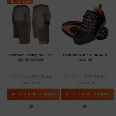
REDUCERE 24%
Pantaloni scurți de lucru
Pantofi de lucru NIGREN
DELUX BROWN
LOW SB
95.03
lei
265.93
lei
125.78
lei
310.99
lei
TVA inclus
TVA inclus
SELECTEAZĂ OPȚIUNILE
SELECTEAZĂ OPȚIUNILE