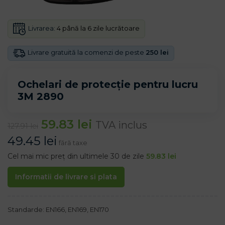
Livrarea:
4 până la 6 zile lucrătoare
Livrare gratuită la comenzi de peste
250 lei
Ochelari de protecție pentru lucru
3M 2890
59.83
lei
TVA inclus
127.91
lei
49.45
lei
fără taxe
Cel mai mic preț din ultimele 30 de zile
59.83
lei
Informatii de livrare si plata
Standarde: EN166, EN169, EN170