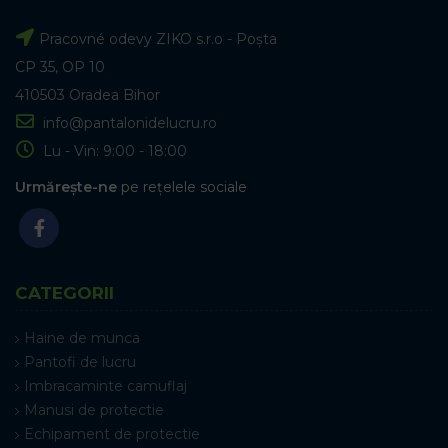
Pracovné odevy ZIKO s.r.o - Poșta
CP 35, OP 10
410503 Oradea Bihor
info@pantalonidelucru.ro
Lu - Vin: 9:00 - 18:00
Urmărește-ne
pe rețelele sociale
CATEGORII
Haine de munca
Pantofi de lucru
Imbracaminte camuflaj
Manusi de protectie
Echipament de protectie