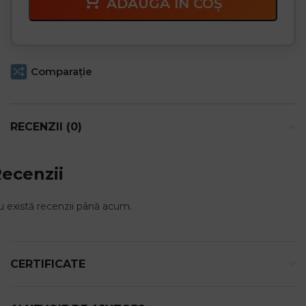
ADAUGĂ ÎN COȘ
Comparaţie
RECENZII (0)
ecenzii
 există recenzii până acum.
CERTIFICATE