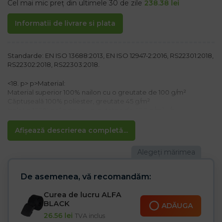
Cel mai mic preț din ultimele 30 de zile
238.38
lei
Informatii de livrare si plata
Standarde: EN ISO 13688:2013, EN ISO 12947-2:2016, RS22301:2018,
RS22302:2018, RS22303:2018.
<18. p> p>Material:
Material superior 100% nailon cu o greutate de 100 g/m²
Căptușeală 100% poliester, greutate 45 g/m²
Izolație 100% poliester cu greutatea de 400 g/m²< /p >
Caracteristici:
Afișează descrierea completă...
– Jachetă de lucru certificată
– Închidere cu fermoar
– două buzunare laterale cu fermoar, buzunar interior
– Glugă, mâneci și fundul jachetei finisate cu margine elastică
– Aspect universal pentru lucru și utilizare zilnică
De asemenea, vă recomandăm:
– croială ergonomică
Curea de lucru ALFA
BLACK
ADĂUGA
26.56
lei
TVA inclus