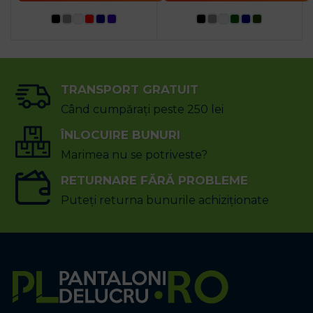
TRANSPORT GRATUIT
Când cumpărați peste 250 lei
ÎNLOCUIRE BUNURI
Marimea nu se potriveste?
RETURNARE FĂRĂ PROBLEME
Puteți returna bunurile achiziționate