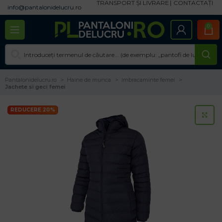
TRANSPORT ȘI LIVRARE
CONTACTAȚI
info@pantalonidelucru.ro
0
Pantalonidelucru.ro
Haine de munca
Imbracaminte femei
Jachete si geci femei
REDUCERE 20%
CL