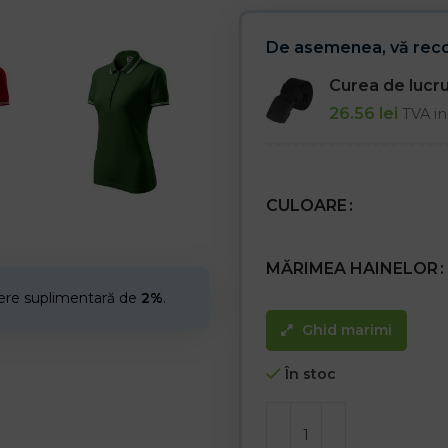
De asemenea, vă re
Curea de luc
26.56
lei
TVA in
CULOARE
MĂRIMEA HAINELOR
cere suplimentară de
2%
.
Ghid marimi
În stoc