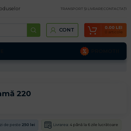
oduselor
TRANSPORT ȘI LIVRARE
CONTACTAȚI
0.00
LEI
CONT
0
articole
PROMOTII
TE
damă 220
Livrarea:
4 până la 6 zile lucrătoare
nzi de peste
250 lei