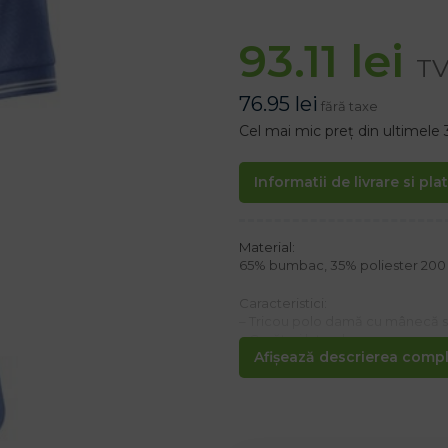
93.11
lei
TV
76.95
lei
fără taxe
Cel mai mic preț din ultimele 
Informatii de livrare si pla
Material:
65% bumbac, 35% poliester 200
Caracteristici:
– Tricou polo damă cu mânecă scu
– Cusături laterale
Afișează descrierea comple
– Croială elegantă
– Cusătură întărită la umeri
– Guler și manșete de mânecă c
Culoarea gri heather melanj/caj