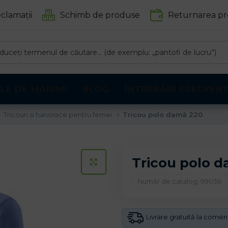
clamații
Schimb de produse
Returnarea pr
LE DE MĂRIMI
BLOG
ÎNTREBĂRI FRECVEN
Tricouri si hanorace pentru femei
Tricou polo damă 220
Tricou polo 
CLICK PENTRU A MARI
Număr de catalog: 99036
Livrare gratuită la come