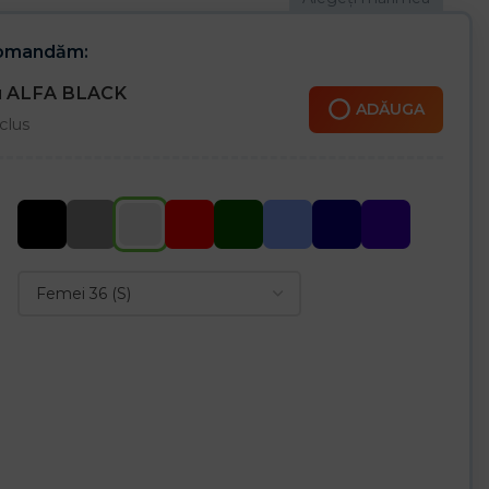
comandăm:
ru ALFA BLACK
ADĂUGA
clus