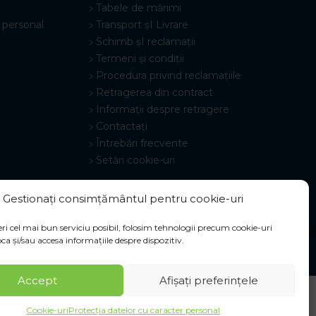
Tabele de mărimi
 personal
Transport șI Livrare
Schimb șI reclamații
Termeni și condiții
Procedura privind reclamațiile
Retragerea din contract
Informații despre retragere
Contactați
Întrebări frecvente
Setări cookie-uri
Gestionați consimțământul pentru cookie-uri
ri cel mai bun serviciu posibil, folosim tehnologii precum cookie-uri
ca și/sau accesa informațiile despre dispozitiv.
Accept
Afișați preferințele
Cookie-uri
Protecția datelor cu caracter personal