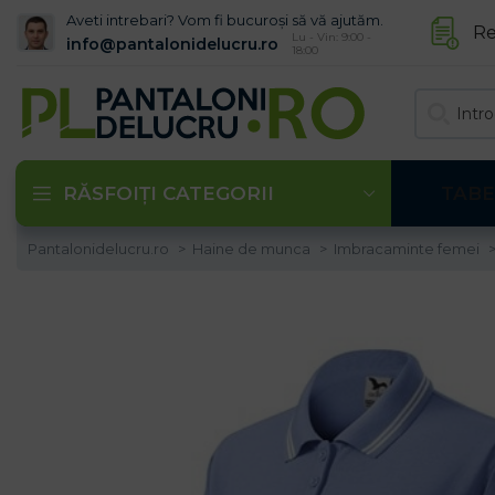
Aveti intrebari? Vom fi bucuroși să vă ajutăm.
Re
Lu - Vin: 9:00 -
info@pantalonidelucru.ro
18:00
RĂSFOIȚI CATEGORII
TABE
Pantalonidelucru.ro
Haine de munca
Imbracaminte femei