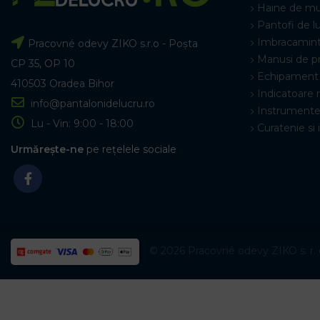
Haine de m
Pantofi de l
Imbracamint
Pracovné odevy ZIKO s.r.o - Poșta
Manusi de p
CP 35, OP 10
Echipament 
410503 Oradea Bihor
Indicatoare 
info@pantalonidelucru.ro
Instrumente
Lu - Vin: 9:00 - 18:00
Curatenie si 
Urmărește-ne
pe rețelele sociale
© 2026 Pracovné odevy ZIKO s. r. o