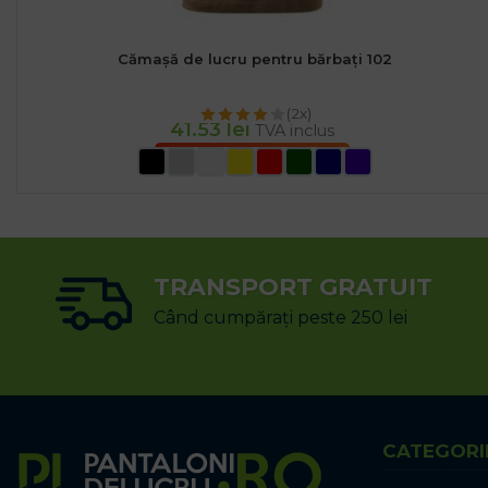
Cămașă de lucru pentru bărbați 102
(2x)
41.53
lei
TVA inclus
SELECTEAZĂ OPȚIUNILE
TRANSPORT GRATUIT
Când cumpărați peste 250 lei
CATEGORI