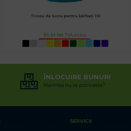
Tricou de lucru pentru bărbați 110
51.51
lei
TVA inclus
SELECTEAZĂ OPȚIUNILE
ÎNLOCUIRE BUNURI
Marimea nu se potriveste?
I
SERVICII