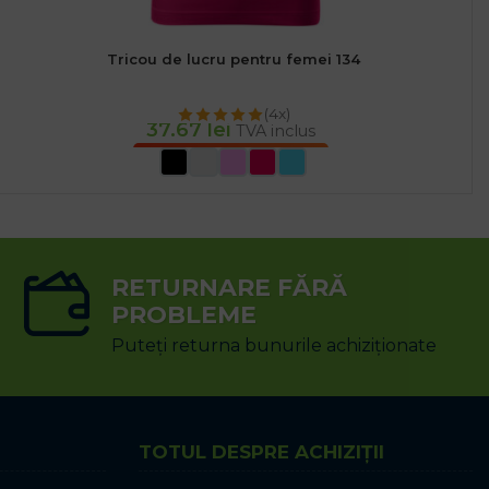
Tricou de lucru pentru femei 134
(4x)
37.67
lei
TVA inclus
SELECTEAZĂ OPȚIUNILE
RETURNARE FĂRĂ
PROBLEME
Puteți returna bunurile achiziționate
TOTUL DESPRE ACHIZIȚII