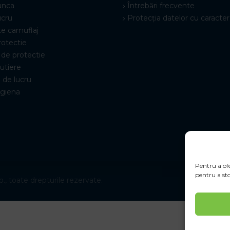
unca
Întrebări frecvente
ucru
Protecția datelor cu caracter
e camuflaj
rotectie
de protectie
rutiere
 de lucru
igiena
Pentru a ofe
pentru a sto
., toate drepturile rezervate.