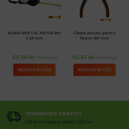
Ruletă KRISTAL METER 8m
Clește practic pentru
x 25 mm
tăiere 180 mm
83.99
lei
50.52
lei
TVA inclus
TVA inclus
ADAUGĂ ÎN COȘ
ADAUGĂ ÎN COȘ
TRANSPORT GRATUIT
Când cumpărați peste 250 lei