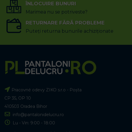
ÎNLOCUIRE BUNURI
Marimea nu se potriveste?
RETURNARE FĂRĂ PROBLEME
Puteți returna bunurile achiziționate
Pracovné odevy ZIKO s.r.o - Poșta
CP 35, OP 10
410503 Oradea Bihor
info@pantalonidelucru.ro
Lu - Vin: 9:00 - 18:00