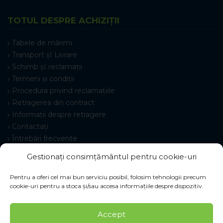
TOTUL DESPRE ACHIZIȚII
Tabele de mărimi
Transport șI Livrare
Schimb șI reclamații
Termeni și condiții
Procedura privind reclamațiile
Retragerea din contract
Informații despre retragere
Contactați
Întrebări frecvente
Setări cookie-uri
Gestionați consimțământul pentru cookie-uri
Pentru a oferi cel mai bun serviciu posibil, folosim tehnologii precum
cookie-uri pentru a stoca și/sau accesa informațiile despre dispozitiv.
© 2026 Pracovné odevy ZIKO s. r. o., toate drepturile
Accept
rezervate.