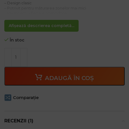
– Design clasic
– Potrivit pentru măturarea zonelor mai mici
– Ideal pentru fiecare gospodărie
Afișează descrierea completă...
În stoc
ADAUGĂ ÎN COȘ
Comparaţie
RECENZII (1)