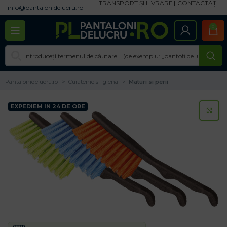
TRANSPORT ȘI LIVRARE
CONTACTAȚI
info@pantalonidelucru.ro
0
Pantalonidelucru.ro
Curatenie si igiena
Maturi si perii
EXPEDIEM IN 24 DE ORE
CL