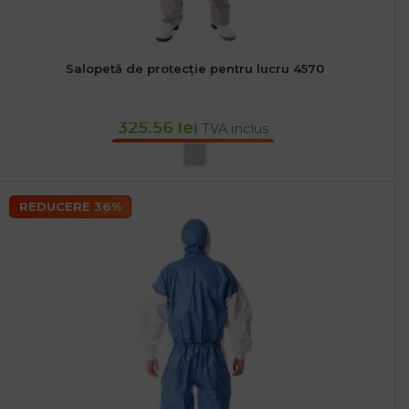
Salopetă de protecție pentru lucru 4570
325.56
lei
TVA inclus
SELECTEAZĂ OPȚIUNILE
REDUCERE 36%