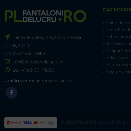
CATEGORI
Haine de m
Pantofi de l
Imbracamint
Pracovné odevy ZIKO s.r.o - Poșta
Manusi de p
CP 35, OP 10
Echipament 
410503 Oradea Bihor
Indicatoare 
info@pantalonidelucru.ro
Instrumente
Lu - Vin: 9:00 - 18:00
Curatenie si 
Urmărește-ne
pe rețelele sociale
© 2026 Pracovné odevy ZIKO s. r. o