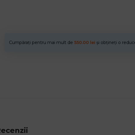
Cumpărați pentru mai mult de
550.00
lei
și obțineți o redu
ecenzii