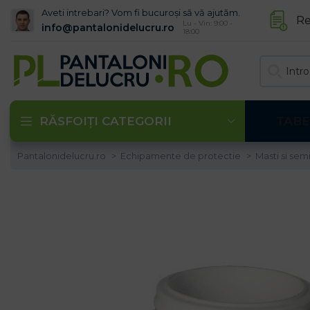
Aveti intrebari? Vom fi bucuroși să vă ajutăm.
Re
Lu - Vin: 9:00 -
info@pantalonidelucru.ro
18:00
RĂSFOIȚI CATEGORII
TABE
Pantalonidelucru.ro
Echipamente de protectie
Masti si semi