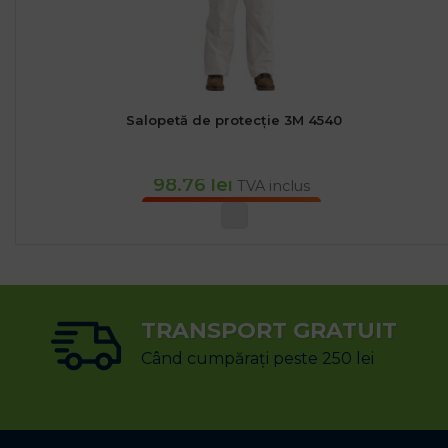
Salopetă de protecție 3M 4540
98.76
lei
TVA inclus
SELECTEAZĂ OPȚIUNILE
TRANSPORT GRATUIT
Când cumpărați peste 250 lei