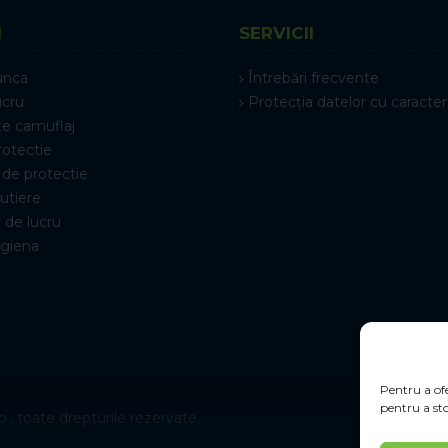
I
SERVICII
unca
Întrebări frecvente
ucru
Protecția datelor cu caracter
e camuflaj
rotectie
de protectie
rutiere
 de lucru
igiena
Pentru a ofe
pentru a sto
., toate drepturile rezervate.