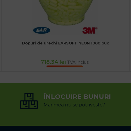
Dopuri de urechi EARSOFT NEON 1000 buc
718.34
lei
TVA inclus
ADAUGĂ ÎN COȘ
ÎNLOCUIRE BUNURI
Marimea nu se potriveste?