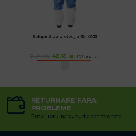
Salopetă de protecție 3M 4535
48.18
lei
74.94
lei
TVA inclus
SELECTEAZĂ OPȚIUNILE
RETURNARE FĂRĂ
PROBLEME
Puteți returna bunurile achiziționate