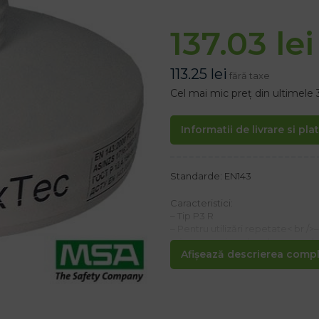
137.03
lei
113.25
lei
fără taxe
Cel mai mic preț din ultimele 
Informatii de livrare si pla
Standarde: EN143
Caracteristici:
– Tip P3 R
– Pentru utilizări repetate< br />
microorganismelor, de exemplu ba
Afișează descrierea comple
– Tehnologia PlexTec cu o suprafa
– Poate fi depozitat timp de 10 a
Filtrele sau jumătate de mască 
nefolosite și ambalate în ambalaj