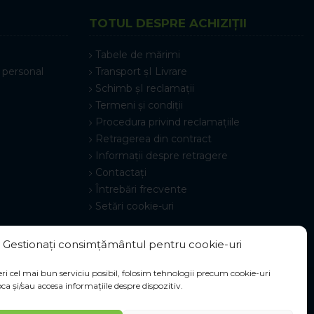
TOTUL DESPRE ACHIZIȚII
Tabele de mărimi
 personal
Transport șI Livrare
Schimb șI reclamații
Termeni și condiții
Procedura privind reclamațiile
Retragerea din contract
Informații despre retragere
Contactați
Întrebări frecvente
Setări cookie-uri
Gestionați consimțământul pentru cookie-uri
ri cel mai bun serviciu posibil, folosim tehnologii precum cookie-uri
ca și/sau accesa informațiile despre dispozitiv.