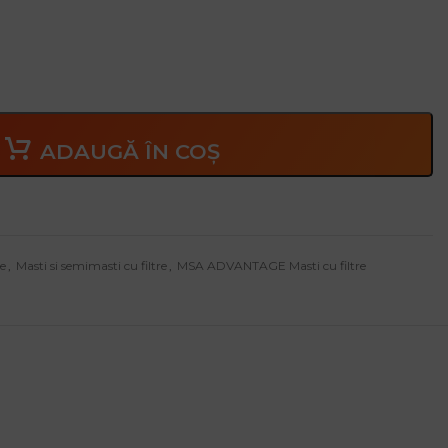
ADAUGĂ ÎN COȘ
e
,
Masti si semimasti cu filtre
,
MSA ADVANTAGE Masti cu filtre