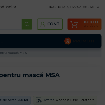
oduselor
TRANSPORT ȘI LIVRARE
CONTACTAȚI
0.00
LEI
CONT
0
articole
PROMOTII
TE
pentru mască MSA
f pentru mască MSA
Livrarea:
4 până la 6 zile lucrătoare
nzi de peste
250 lei