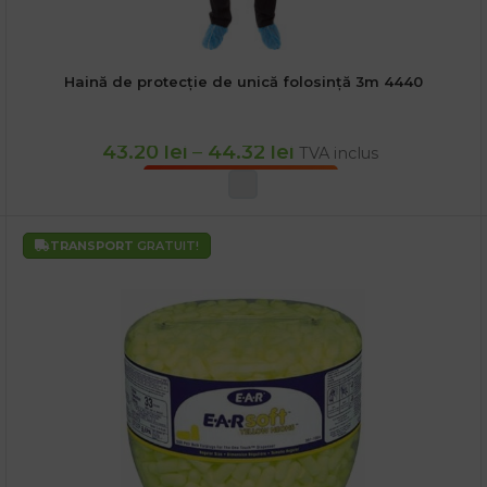
Haină de protecție de unică folosință 3m 4440
43.20
lei
–
44.32
lei
TVA inclus
SELECTEAZĂ OPȚIUNILE
TRANSPORT
GRATUIT!