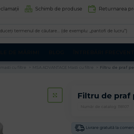
clamații
Schimb de produse
Returnarea pr
LE DE MĂRIMI
BLOG
ÎNTREBĂRI FRECVEN
masti cu filtre
MSA ADVANTAGE Masti cu filtre
Filtru de praf 
Filtru de pra
CLICK PENTRU A MARI
Număr de catalog: 118107
Livrare gratuită la come