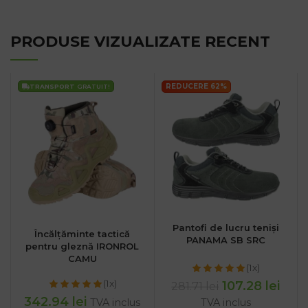
PRODUSE VIZUALIZATE RECENT
REDUCERE 62%
TRANSPORT
GRATUIT!
Pantofi de lucru teniși
Încălțăminte tactică
PANAMA SB SRC
pentru gleznă IRONROL
CAMU
(1x)
(1x)
107.28
lei
281.71
lei
342.94
lei
TVA inclus
TVA inclus