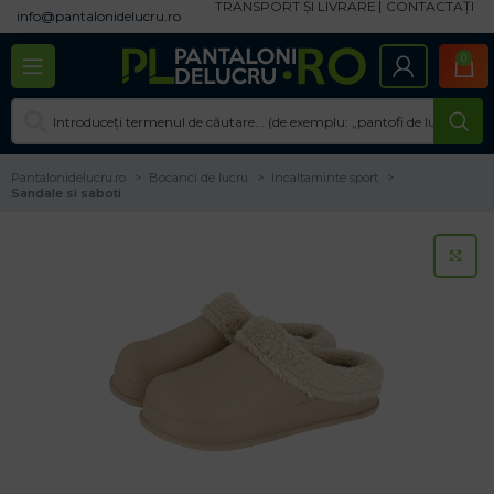
TRANSPORT ȘI LIVRARE
CONTACTAȚI
info@pantalonidelucru.ro
0
Pantalonidelucru.ro
Bocanci de lucru
Incaltaminte sport
Sandale si saboti
CL