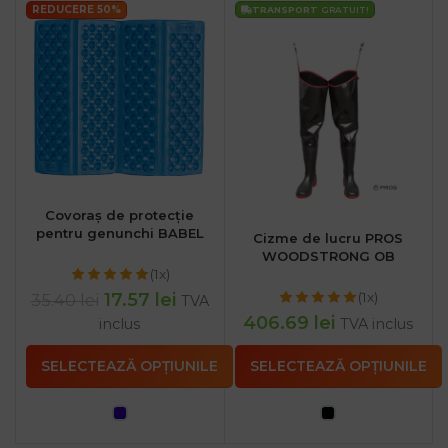
REDUCERE 50%
TRANSPORT
GRATUIT!
Covoraș de protecție
pentru genunchi BABEL
Cizme de lucru PROS
WOODSTRONG OB
(1x)
(1x)
17.57
lei
35.40
lei
TVA
406.69
lei
inclus
TVA inclus
SELECTEAZĂ OPȚIUNILE
SELECTEAZĂ OPȚIUNILE