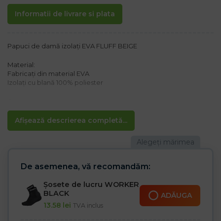
Informatii de livrare si plata
Papuci de damă izolați EVA FLUFF BEIGE
Material:
Fabricați din material EVA
Izolați cu blană 100% poliester
Caracteristici:
– Talpă modelată pentru confort și protecție antiderapantă
– Ușor de încălțat
Afișează descrierea completă...
– Confortabili
– Ușori
Ideali pentru utilizare zilnică
De asemenea, vă recomandăm:
Șosete de lucru WORKER
BLACK
ADĂUGA
13.58
lei
TVA inclus