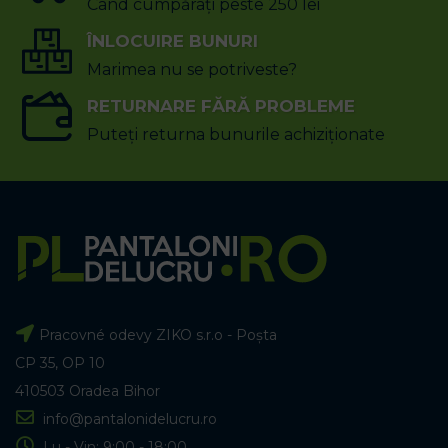
Când cumpărați peste 250 lei
ÎNLOCUIRE BUNURI
Marimea nu se potriveste?
RETURNARE FĂRĂ PROBLEME
Puteți returna bunurile achiziționate
Pracovné odevy ZIKO s.r.o - Poșta
CP 35, OP 10
410503 Oradea Bihor
info@pantalonidelucru.ro
Lu - Vin: 9:00 - 18:00