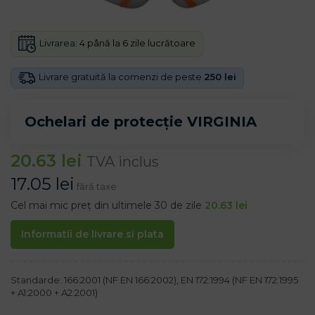
Livrarea:
4 până la 6 zile lucrătoare
Livrare gratuită la comenzi de peste
250 lei
Ochelari de protecție VIRGINIA
20.63
lei
TVA inclus
17.05
lei
fără taxe
Cel mai mic preț din ultimele 30 de zile
20.63
lei
Informatii de livrare si plata
Standarde: 166:2001 (NF EN 166:2002), EN 172:1994 (NF EN 172:1995
+ A1:2000 + A2:2001)