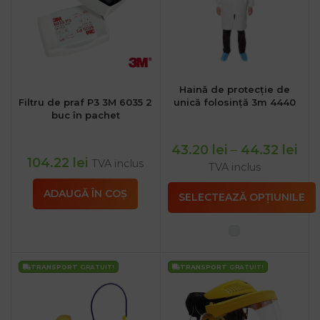
Haină de protecție de
Filtru de praf P3 3M 6035 2
unică folosință 3m 4440
buc în pachet
43.20
lei
–
44.32
lei
104.22
lei
TVA inclus
TVA inclus
ADAUGĂ ÎN COȘ
SELECTEAZĂ OPȚIUNILE
TRANSPORT
GRATUIT!
TRANSPORT
GRATUIT!