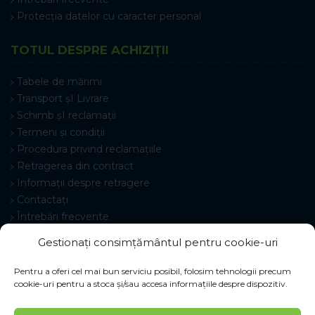
Protecția datelor cu caracter personal
TOTUL DESPRE ACHIZIȚII
Tabele de mărimi
Transport șI Livrare
Schimb șI reclamații
Termeni și condiții
Procedura privind reclamațiile
Retragerea din contract
Informații despre retragere
Contactați
Întrebări frecvente
Setări cookie-uri
Gestionați consimțământul pentru cookie-uri
Pentru a oferi cel mai bun serviciu posibil, folosim tehnologii precum
cookie-uri pentru a stoca și/sau accesa informațiile despre dispozitiv.