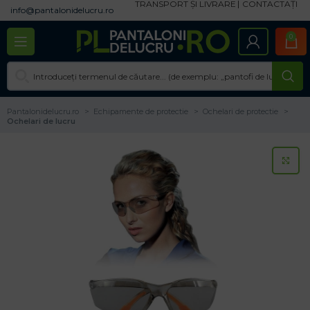
TRANSPORT ȘI LIVRARE
CONTACTAȚI
info@pantalonidelucru.ro
0
Pantalonidelucru.ro
Echipamente de protectie
Ochelari de protectie
Ochelari de lucru
CL