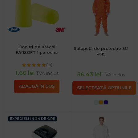
Dopuri de urechi
Salopetă de protecție 3M
EARSOFT 1 pereche
4515
(1x)
1.60
lei
TVA inclus
56.43
lei
TVA inclus
ADAUGĂ ÎN COȘ
SELECTEAZĂ OPȚIUNILE
EXPEDIEM IN 24 DE ORE