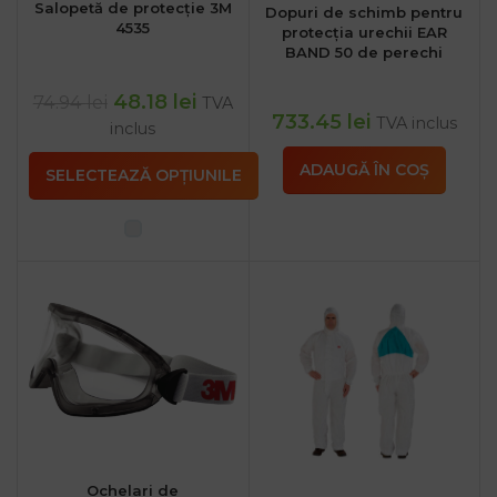
Salopetă de protecție 3M
Dopuri de schimb pentru
4535
protecția urechii EAR
BAND 50 de perechi
48.18
lei
74.94
lei
TVA
733.45
lei
TVA inclus
inclus
ADAUGĂ ÎN COȘ
SELECTEAZĂ OPȚIUNILE
Ochelari de