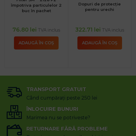
Dopuri de protecție
împotriva particulelor 2
pentru urechi
buc în pachet
76.80
lei
322.71
lei
TVA inclus
TVA inclus
ADAUGĂ ÎN COȘ
ADAUGĂ ÎN COȘ
TRANSPORT GRATUIT
Când cumpărați peste 250 lei
ÎNLOCUIRE BUNURI
Marimea nu se potriveste?
RETURNARE FĂRĂ PROBLEME