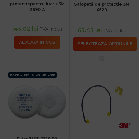
protecțiepentru lucru 3M
Salopetă de protecție 3M
2890 A
4520
145.02
lei
TVA inclus
63.43
lei
TVA inclus
ADAUGĂ ÎN COȘ
SELECTEAZĂ OPȚIUNILE
EXPEDIEM IN 24 DE ORE
Filter 3M™ 2128 P2