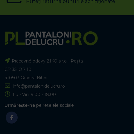
Puteți returna bunurile achiziționate
Pracovné odevy ZIKO s.r.o - Poșta
CP 35, OP 10
410503 Oradea Bihor
info@pantalonidelucru.ro
Lu - Vin: 9:00 - 18:00
Urmărește-ne
pe rețelele sociale