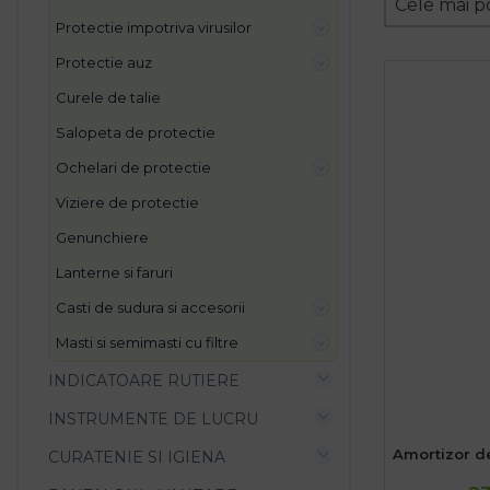
Sort conte
Cele mai p
protectie impotriva virusilor
protectie auz
curele de talie
salopeta de protectie
ochelari de protectie
viziere de protectie
genunchiere
lanterne si faruri
casti de sudura si accesorii
masti si semimasti cu filtre
INDICATOARE RUTIERE
INSTRUMENTE DE LUCRU
Amortizor d
CURATENIE SI IGIENA