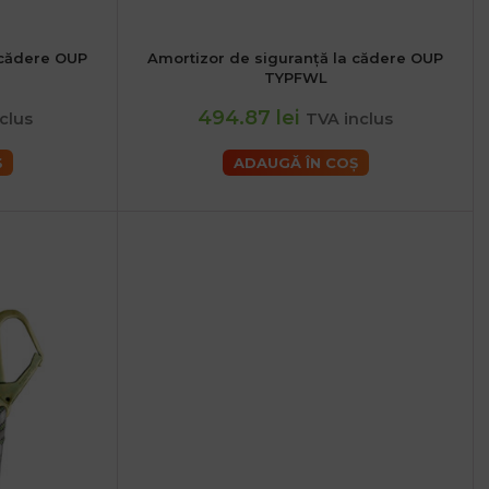
 cădere OUP
Amortizor de siguranță la cădere OUP
TYPFWL
494.87 lei
clus
TVA inclus
Ș
ADAUGĂ ÎN COȘ