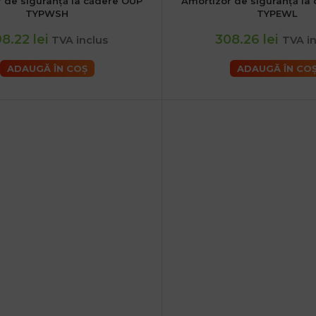
 de siguranță la cădere OUP
Amortizor de siguranță la
TYPWSH
TYPEWL
8.22 lei
308.26 lei
TVA inclus
TVA in
ADAUGĂ ÎN COȘ
ADAUGĂ ÎN CO