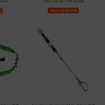
294.28 lei
clus
TVA inclus
Ș
ADAUGĂ ÎN COȘ