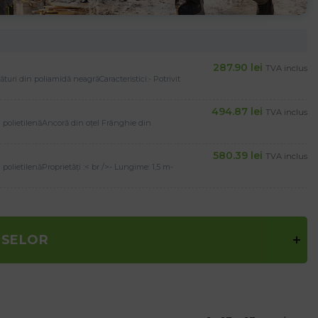
287.90
lei
TVA inclus
turi din poliamidă neagrăCaracteristici:- Potrivit
494.87
lei
TVA inclus
 polietilenăAncoră din oțel Frânghie din
580.39
lei
TVA inclus
olietilenăProprietăți :< br />- Lungime: 1,5 m-
USELOR