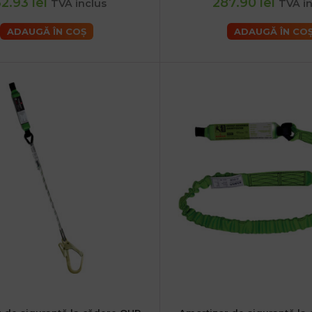
2.93 lei
287.90 lei
TVA inclus
TVA in
ADAUGĂ ÎN COȘ
ADAUGĂ ÎN CO