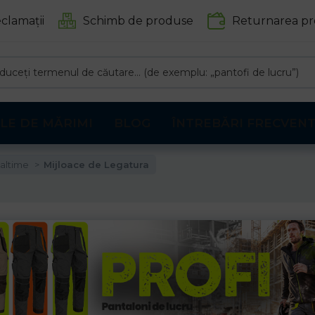
clamații
Schimb de produse
Returnarea pr
LE DE MĂRIMI
BLOG
ÎNTREBĂRI FRECVEN
naltime
Mijloace de Legatura