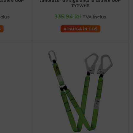
 cădere OUP
Amortizor de siguranță la cădere OUP
TYPWHB
335.94 lei
clus
TVA inclus
Ș
ADAUGĂ ÎN COȘ