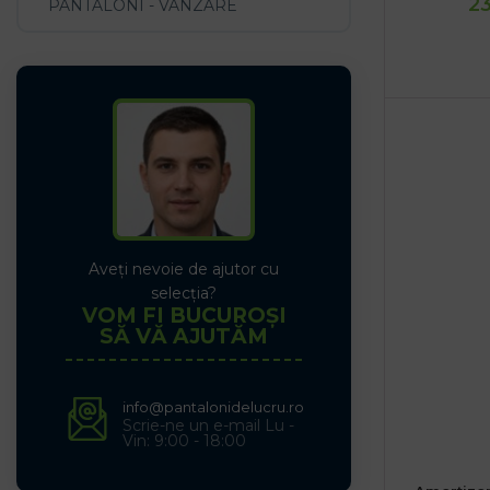
23
PANTALONI - VANZARE
Aveți nevoie de ajutor cu
selecția?
VOM FI BUCUROȘI
SĂ VĂ AJUTĂM
info@pantalonidelucru.ro
Scrie-ne un e-mail Lu -
Vin: 9:00 - 18:00