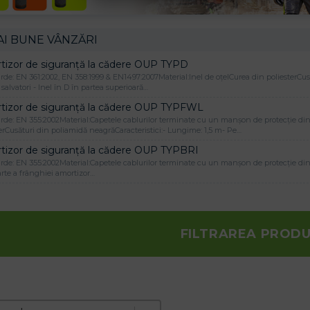
AI BUNE VÂNZĂRI
tizor de siguranță la cădere OUP TYPD
de: EN 361:2002, EN 358:1999 & EN1497:2007Material:Inel de oțelCurea din poliesterCusă
salvatori - Inel în D în partea superioară…
tizor de siguranță la cădere OUP TYPFWL
rde: EN 355:2002Material:Capetele cablurilor terminate cu un manșon de protecție din
erCusături din poliamidă neagrăCaracteristici:- Lungime: 1,5 m- Pe…
tizor de siguranță la cădere OUP TYPBRI
de: EN 355:2002Material:Capetele cablurilor terminate cu un manșon de protecție din p
rte a frânghiei amortizor…
FILTRAREA PROD
e produktov
t