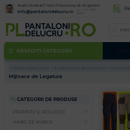
Aveti intrebari? Vom fi bucuroși să vă ajutăm.
Re
Lu - Vin: 9:00 -
info@pantalonidelucru.ro
18:00
RĂSFOIȚI CATEGORII
TABE
Pantalonidelucru.ro
Echipamente de protectie
Lucru la i
Mijloace de Legatura
CATEGORII DE PRODUSE
PROMOTII SI REDUCERI
HAINE DE MUNCA