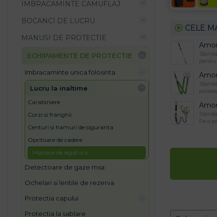
IMBRACAMINTE CAMUFLAJ
BOCANCI DE LUCRU
CELE M
MANUSI DE PROTECTIE
Amor
Standar
ECHIPAMENTE DE PROTECTIE
pentru 
imbracaminte unica folosinta
Amor
Standa
lucru la inaltime
poliest
carabiniere
Amor
Standar
corzi si franghii
Pe o pa
centuri si hamuri de siguranta
opritoare de cadere
mijloace de legatura
detectoare de gaze msa
ochelari si lentile de rezerva
protectia capului
protectia la sablare
Zoradeni
Sort conten