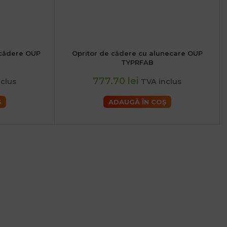
 cădere OUP
Opritor de cădere cu alunecare OUP
TYPRFAB
777.70 lei
clus
TVA inclus
Ș
ADAUGĂ ÎN COȘ