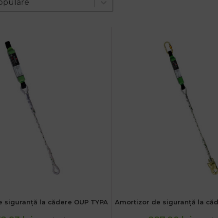
nt
opulare
e siguranță la cădere OUP TYPA
Amortizor de siguranță la c