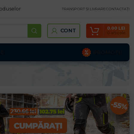
oduselor
TRANSPORT ȘI LIVRARE
CONTACTAȚI
0.00
LEI
CONT
0
articole
PROMOTII
TE