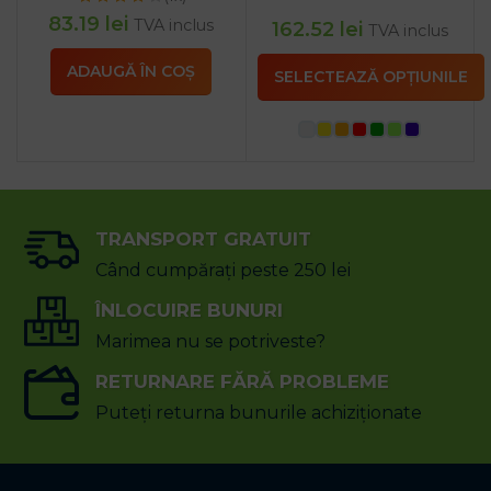
83.19
lei
TVA inclus
162.52
lei
TVA inclus
ADAUGĂ ÎN COȘ
SELECTEAZĂ OPȚIUNILE
TRANSPORT GRATUIT
Când cumpărați peste 250 lei
ÎNLOCUIRE BUNURI
Marimea nu se potriveste?
RETURNARE FĂRĂ PROBLEME
Puteți returna bunurile achiziționate