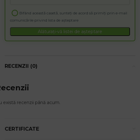
your
email
Bifând această casetă, sunteți de acord să primiți prin e-mail
address
comunicările privind lista de așteptare
to
join
Alăturați-vă listei de așteptare
the
waitlist
for
this
product
RECENZII (0)
ecenzii
 există recenzii până acum.
CERTIFICATE