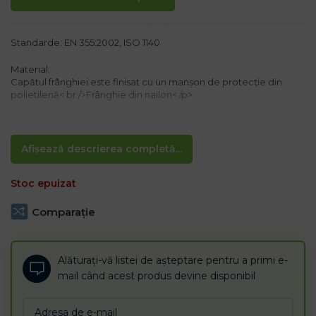
Standarde: EN 355:2002, ISO 1140
Material:
Capătul frânghiei este finisat cu un manșon de protecție din
polietilenă< br />Frânghie din nailon< /p>
Caracteristici:
– Lungime: 1,5 m
– Pe o parte a frânghiei, un amortizor pentru absorbția energiei
Afișează descrierea completă...
cu carabină
– Pe cealaltă parte, un ochi cu protecție împotriva abraziunii cu
Stoc epuizat
ancoră pe schelă
– Funie din nailon împletită cu trei fire cu diametrul de 12 mm
echipată cu semnalizare optică verde-negru
Comparaţie
– Rezistență la rupere de cel puțin 25 kN
Alăturați-vă listei de așteptare pentru a primi e-
mail când acest produs devine disponibil
Enter