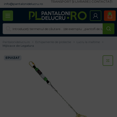
TRANSPORT ȘI LIVRARE
CONTACTAȚI
info@pantalonidelucru.ro
0
Pantalonidelucru.ro
Echipamente de protectie
Lucru la inaltime
Mijloace de Legatura
EPUIZAT
CL