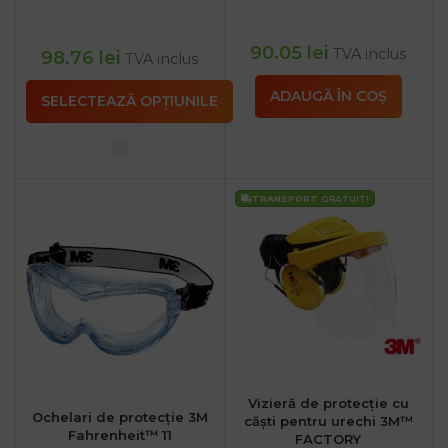
90.05
lei
TVA inclus
98.76
lei
TVA inclus
ADAUGĂ ÎN COȘ
SELECTEAZĂ OPȚIUNILE
TRANSPORT
GRATUIT!
Vizieră de protecție cu
Ochelari de protecție 3M
căști pentru urechi 3M™
Fahrenheit™ 11
FACTORY