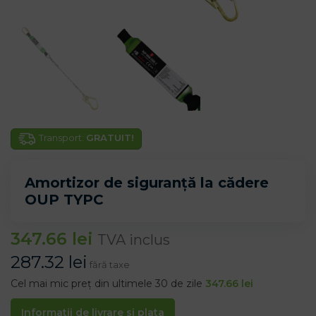
Transport:
GRATUIT!
Amortizor de siguranță la cădere
OUP TYPC
347.66
lei
TVA inclus
287.32
lei
fără taxe
Cel mai mic preț din ultimele 30 de zile
347.66
lei
Informatii de livrare si plata