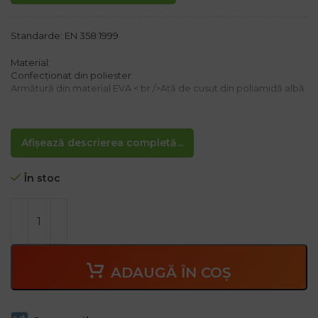
Standarde: EN 358:1999
Material:
Confecționat din poliester
Armătură din material EVA < br />Ață de cusut din poliamidă albă
Caracteristici:
– Lățime 44 ± 1 mm și lungime 135 cm
– două inele tip „D” până la talie
Afișează descrierea completă...
– Armătură din material EVA 125×700 mm pe ambele părți
– Bucla și inel pentru fixarea buzunarelor cu scule
În stoc
– Ață de cusut cu rezistență mare la tracțiune
ADAUGĂ ÎN COȘ