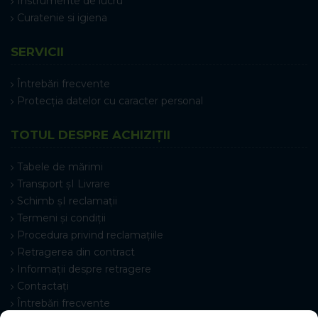
Instrumente de lucru
Curatenie si igiena
SERVICII
Întrebări frecvente
Protecția datelor cu caracter personal
TOTUL DESPRE ACHIZIȚII
Tabele de mărimi
Transport șI Livrare
Schimb șI reclamații
Termeni și condiții
Procedura privind reclamațiile
Retragerea din contract
Informații despre retragere
Contactați
Întrebări frecvente