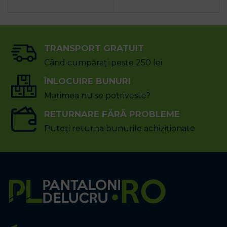
TRANSPORT GRATUIT
Când cumpărați peste 250 lei
ÎNLOCUIRE BUNURI
Marimea nu se potriveste?
RETURNARE FĂRĂ PROBLEME
Puteți returna bunurile achiziționate