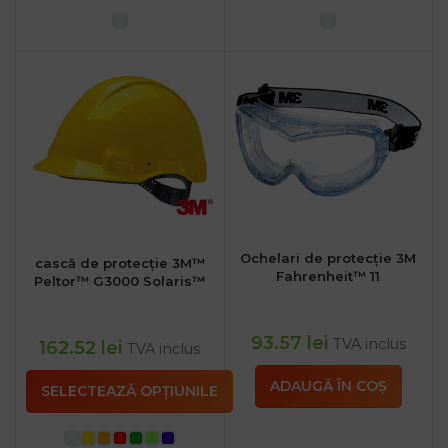
Ochelari de protecție 3M
cască de protecție 3M™
Fahrenheit™ 11
Peltor™ G3000 Solaris™
93.57
lei
TVA inclus
162.52
lei
TVA inclus
ADAUGĂ ÎN COȘ
SELECTEAZĂ OPȚIUNILE