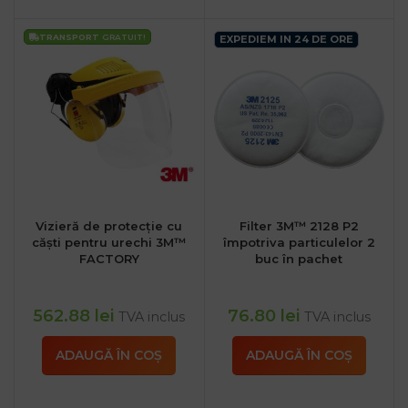
TRANSPORT
GRATUIT!
EXPEDIEM IN 24 DE ORE
Vizieră de protecție cu
Filter 3M™ 2128 P2
căști pentru urechi 3M™
împotriva particulelor 2
FACTORY
buc în pachet
562.88
lei
76.80
lei
TVA inclus
TVA inclus
ADAUGĂ ÎN COȘ
ADAUGĂ ÎN COȘ