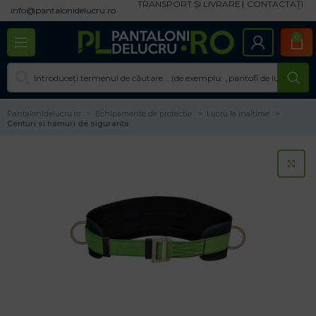
TRANSPORT ȘI LIVRARE
CONTACTAȚI
info@pantalonidelucru.ro
0
Pantalonidelucru.ro
Echipamente de protectie
Lucru la inaltime
Centuri si hamuri de siguranta
CL