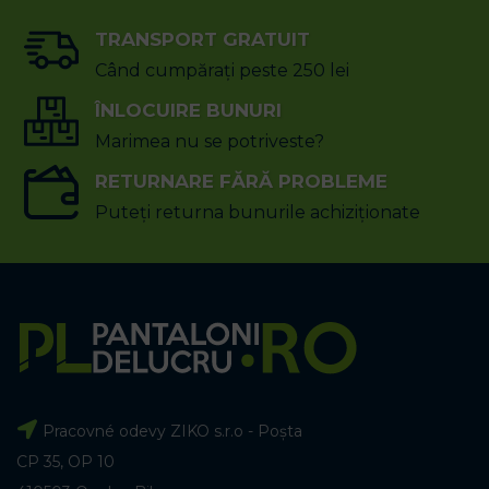
TRANSPORT GRATUIT
Când cumpărați peste 250 lei
ÎNLOCUIRE BUNURI
Marimea nu se potriveste?
RETURNARE FĂRĂ PROBLEME
Puteți returna bunurile achiziționate
Pracovné odevy ZIKO s.r.o - Poșta
CP 35, OP 10