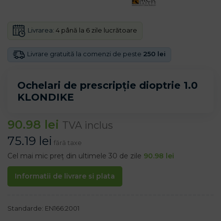
Livrarea:
4 până la 6 zile lucrătoare
Livrare gratuită la comenzi de peste
250 lei
Ochelari de prescripție dioptrie 1.0
KLONDIKE
90.98
lei
TVA inclus
75.19
lei
fără taxe
Cel mai mic preț din ultimele 30 de zile
90.98
lei
Informatii de livrare si plata
Standarde: EN166:2001