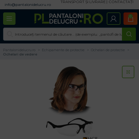
TRANSPORT ȘI LIVRARE
CONTACTAȚI
info@pantalonidelucru.ro
0
Pantalonidelucru.ro
Echipamente de protectie
Ochelari de protectie
Ochelari de vedere
CL