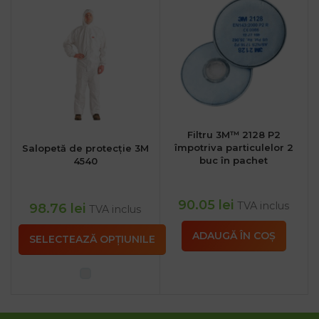
Filtru 3M™ 2128 P2
împotriva particulelor 2
Salopetă de protecție 3M
buc în pachet
4540
90.05
lei
TVA inclus
98.76
lei
TVA inclus
ADAUGĂ ÎN COȘ
SELECTEAZĂ OPȚIUNILE