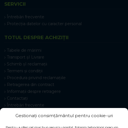
SERVICII
Întrebări frecvente
Protecția datelor cu caracter personal
TOTUL DESPRE ACHIZIȚII
Tabele de mărimi
Transport șI Livrare
Schimb șI reclamații
Termeni și condiții
Procedura privind reclamațiile
Retragerea din contract
Informații despre retragere
Contactați
Întrebări frecvente
Setări cookie-uri
Gestionați consimțământul pentru cookie-uri
Pentru a oferi cel mai bun serviciu posibil, folosim tehnologii precum