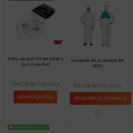
Filtru de praf P3 3M 6035 2
Salopetă de protecție 3M
buc în pachet
4520
104.22
lei
TVA inclus
63.43
lei
TVA inclus
ADAUGĂ ÎN COȘ
SELECTEAZĂ OPȚIUNILE
TRANSPORT
GRATUIT!