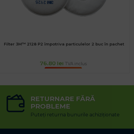
Filter 3M™ 2128 P2 împotriva particulelor 2 buc în pachet
76.80
lei
TVA inclus
ADAUGĂ ÎN COȘ
RETURNARE FĂRĂ
PROBLEME
Puteți returna bunurile achiziționate