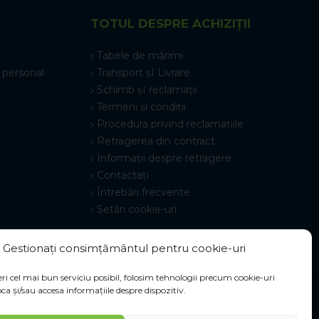
TOTUL DESPRE ACHIZIȚII
Tabele de mărimi
 personal
Transport șI Livrare
Schimb șI reclamații
Termeni și condiții
Procedura privind reclamațiile
Retragerea din contract
Informații despre retragere
Contactați
Întrebări frecvente
Setări cookie-uri
Gestionați consimțământul pentru cookie-uri
ri cel mai bun serviciu posibil, folosim tehnologii precum cookie-uri
ca și/sau accesa informațiile despre dispozitiv.