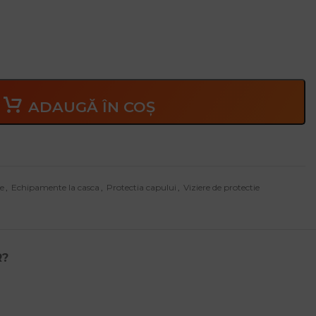
FACTORY, FOREST și căștile din seria G3000, G22
ADAUGĂ ÎN COȘ
e
,
Echipamente la casca
,
Protectia capului
,
Viziere de protectie
R?