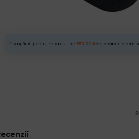
Cumpărați pentru mai mult de
550.00
lei
și obțineți o redu
R
ecenzii