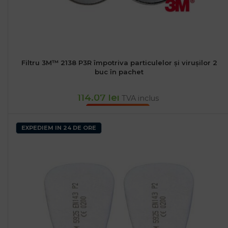
Filtru 3M™ 2138 P3R împotriva particulelor și virușilor 2
buc în pachet
114.07
lei
TVA inclus
ADAUGĂ ÎN COȘ
EXPEDIEM IN 24 DE ORE