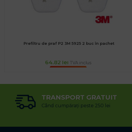
Prefiltru de praf P2 3M 5925 2 buc în pachet
64.82
lei
TVA inclus
ADAUGĂ ÎN COȘ
TRANSPORT GRATUIT
Când cumpărați peste 250 lei