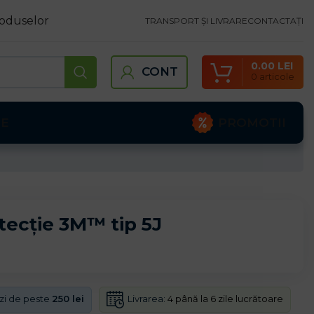
oduselor
TRANSPORT ȘI LIVRARE
CONTACTAȚI
0.00
LEI
CONT
0
articole
PROMOTII
TE
otecție 3M™ tip 5J
Livrarea:
4 până la 6 zile lucrătoare
nzi de peste
250 lei