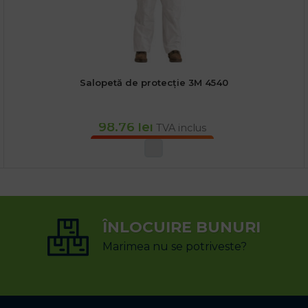
Salopetă de protecție 3M 4540
98.76
lei
TVA inclus
SELECTEAZĂ OPȚIUNILE
ÎNLOCUIRE BUNURI
Marimea nu se potriveste?