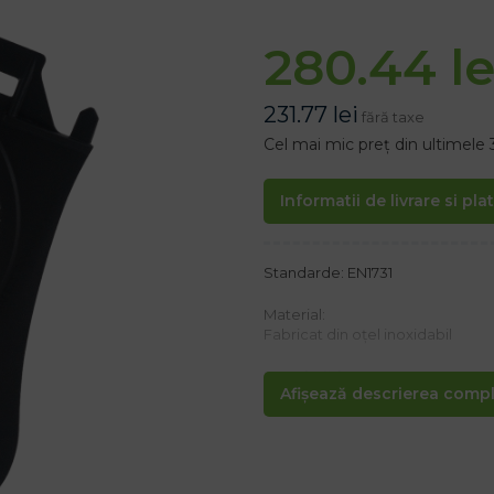
280.44
le
231.77
lei
fără taxe
Cel mai mic preț din ultimele 
Informatii de livrare si pla
Standarde: EN1731
Material:
Fabricat din oțel inoxidabil
Proprietăți:
Afișează descrierea comple
– Greutate: 53 g
– Interval de temperatură de la -
– Protecție împotriva particulel
– Reducerea luminii în funcție d
– 3 zone cu câmp vizual diferit: