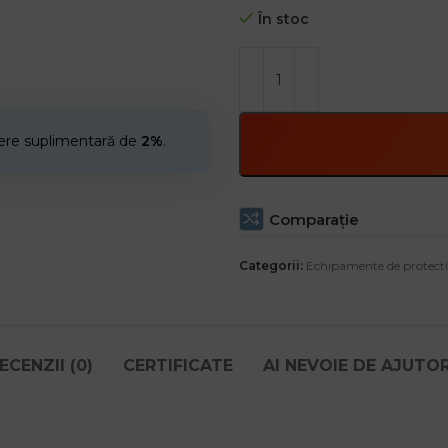
Zona 1: 4,0×1, 5×0, 15 mm
În stoc
Zona 2: 3,8×1, 4×0 , 15 mm
Zona 3: 3,7×1, 1,3×0, 15 mm
– Compatibil cu seturile WOOD, 
cere suplimentară de
2%
.
Comparaţie
Categorii:
Echipamente de protecti
ECENZII (0)
CERTIFICATE
AI NEVOIE DE AJUTO