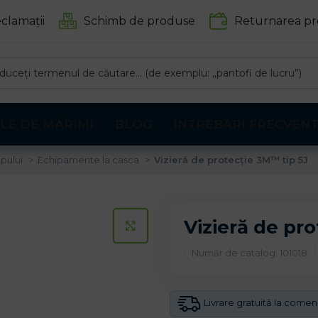
clamații
Schimb de produse
Returnarea pr
LE DE MĂRIMI
BLOG
ÎNTREBĂRI FRECVEN
apului
Echipamente la casca
Vizieră de protecție 3M™ tip 5J
Vizieră de pr
CLICK PENTRU A MARI
Număr de catalog: 101018
Livrare gratuită la come