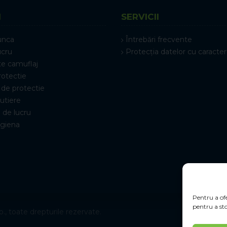
I
SERVICII
unca
Întrebări frecvente
ucru
Protecția datelor cu caracter
e camuflaj
rotectie
de protectie
rutiere
 de lucru
igiena
Pentru a ofe
pentru a sto
., toate drepturile rezervate.