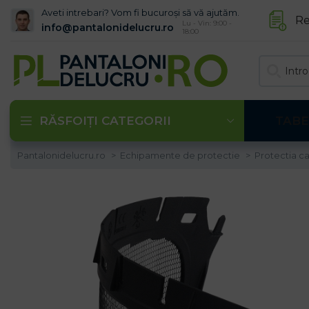
Aveti intrebari? Vom fi bucuroși să vă ajutăm.
Re
Lu - Vin: 9:00 -
info@pantalonidelucru.ro
18:00
RĂSFOIȚI CATEGORII
TABE
Pantalonidelucru.ro
Echipamente de protectie
Protectia c