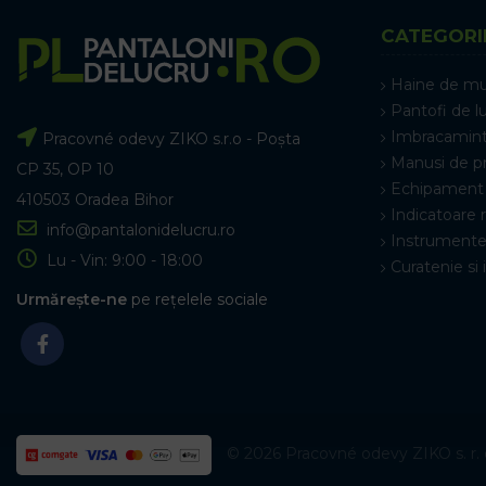
CATEGORI
Haine de m
Pantofi de l
Imbracamint
Pracovné odevy ZIKO s.r.o - Poșta
Manusi de p
CP 35, OP 10
Echipament 
410503 Oradea Bihor
Indicatoare 
info@pantalonidelucru.ro
Instrumente
Lu - Vin: 9:00 - 18:00
Curatenie si 
Urmărește-ne
pe rețelele sociale
© 2026 Pracovné odevy ZIKO s. r. o