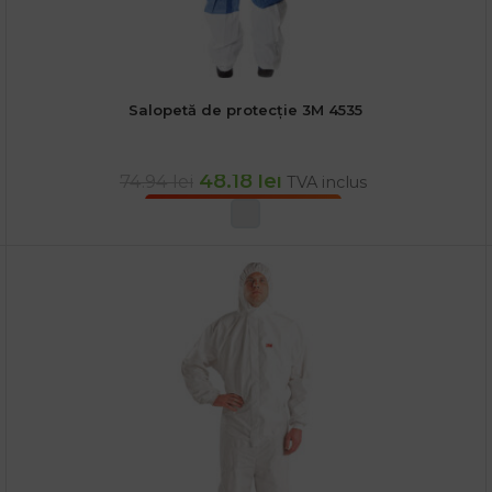
Salopetă de protecție 3M 4535
48.18
lei
74.94
lei
TVA inclus
SELECTEAZĂ OPȚIUNILE