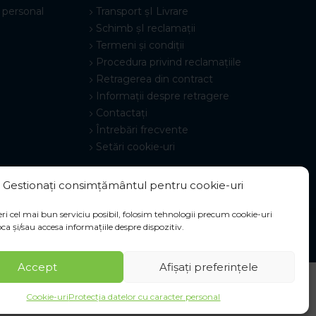
 personal
Transport șI Livrare
Schimb șI reclamații
Termeni și condiții
Procedura privind reclamațiile
Retragerea din contract
Informații despre retragere
Contactați
Întrebări frecvente
Setări cookie-uri
Gestionați consimțământul pentru cookie-uri
ri cel mai bun serviciu posibil, folosim tehnologii precum cookie-uri
ca și/sau accesa informațiile despre dispozitiv.
Accept
Afișați preferințele
Cookie-uri
Protecția datelor cu caracter personal