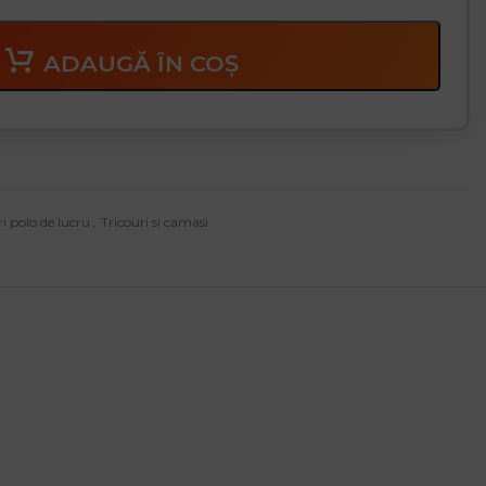
ADAUGĂ ÎN COȘ
ri polo de lucru
,
Tricouri si camasi