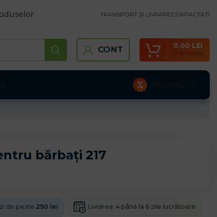
oduselor
TRANSPORT ȘI LIVRARE
CONTACTAȚI
0.00
LEI
CONT
0
articole
PROMOTII
TE
entru bărbați 217
Livrarea:
4 până la 6 zile lucrătoare
nzi de peste
250 lei