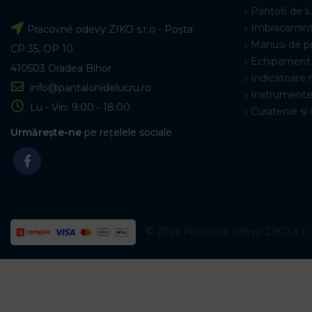
Pantofi de l
Imbracamint
Pracovné odevy ZIKO s.r.o - Poșta
Manusi de p
CP 35, OP 10
Echipament 
410503 Oradea Bihor
Indicatoare 
info@pantalonidelucru.ro
Instrumente
Lu - Vin: 9:00 - 18:00
Curatenie si 
Urmărește-ne
pe rețelele sociale
© 2026 Pracovné odevy ZIKO s. r. o