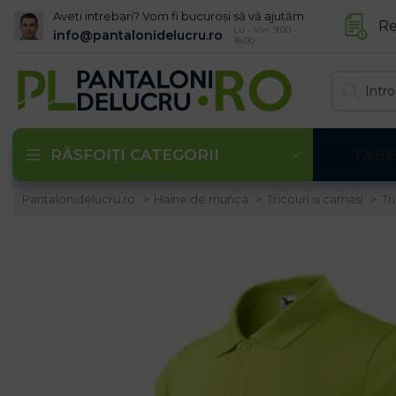
Aveti intrebari? Vom fi bucuroși să vă ajutăm.
Re
Lu - Vin: 9:00 -
info@pantalonidelucru.ro
18:00
RĂSFOIȚI CATEGORII
TABE
Pantalonidelucru.ro
Haine de munca
Tricouri si camasi
Tr