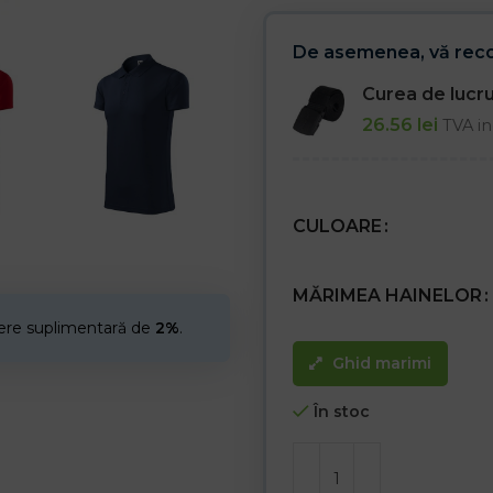
De asemenea, vă re
Curea de luc
26.56
lei
TVA in
CULOARE
MĂRIMEA HAINELOR
cere suplimentară de
2%
.
Ghid marimi
În stoc