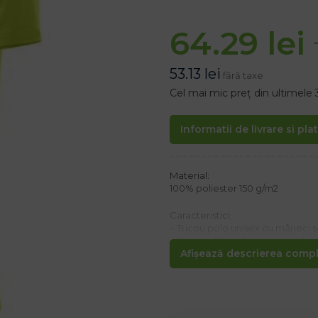
64.29
lei
53.13
lei
fără taxe
Cel mai mic preț din ultimele 
Informatii de livrare si pla
Material:
100% poliester 150 g/m2
Caracteristici:
– Tricou polo unisex cu mâneci 
– 3 nasturi de culoarea tricoului
Afișează descrierea comple
– Material respirabil și cu uscare
– Cusătură întărită la umăr
– Cusături laterale
– Guler cu nervuri
– Potrivit pentru sport și purtare 