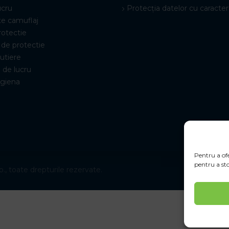
ucru
Protecția datelor cu caracter
e camuflaj
rotectie
de protectie
rutiere
 de lucru
igiena
Pentru a ofe
pentru a sto
., toate drepturile rezervate.