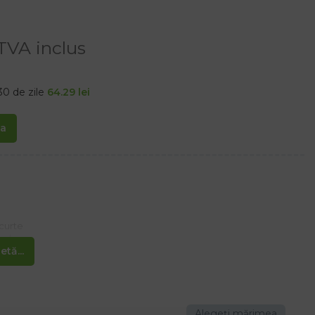
TVA inclus
30 de zile
64.29
lei
ta
scurte
 polo
tă...
 rapidă
de zi cu zi