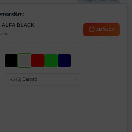
comandăm:
ru ALFA BLACK
ADĂUGA
clus