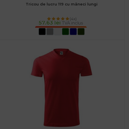
Tricou de lucru 119 cu mâneci lungi
(4x)
57.63
lei
TVA inclus
SELECTEAZĂ OPȚIUNILE