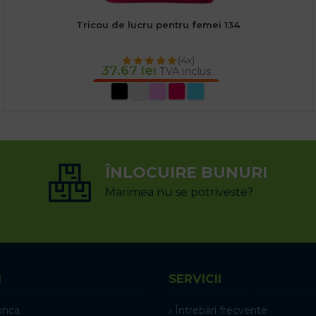
Tricou de lucru pentru femei 134
(4x)
37.67
lei
TVA inclus
SELECTEAZĂ OPȚIUNILE
ÎNLOCUIRE BUNURI
Marimea nu se potriveste?
I
SERVICII
unca
Întrebări frecvente