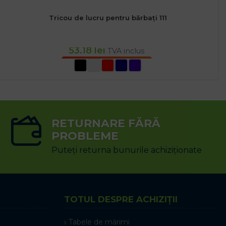
Tricou de lucru pentru bărbați 111
53.18
lei
TVA inclus
SELECTEAZĂ OPȚIUNILE
RETURNARE FĂRĂ
PROBLEME
Puteți returna bunurile achiziționate
TOTUL DESPRE ACHIZIȚII
Tabele de mărimi