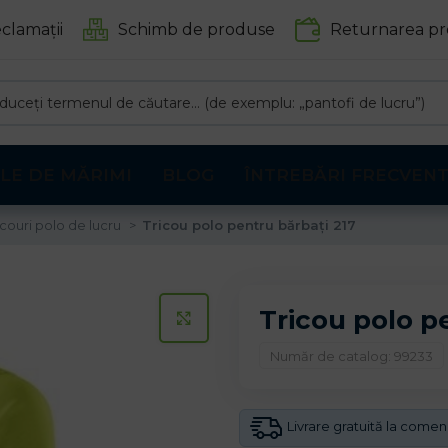
clamații
Schimb de produse
Returnarea pr
LE DE MĂRIMI
BLOG
ÎNTREBĂRI FRECVEN
icouri polo de lucru
Tricou polo pentru bărbați 217
Tricou polo p
CLICK PENTRU A MARI
Număr de catalog: 99233
Livrare gratuită la come