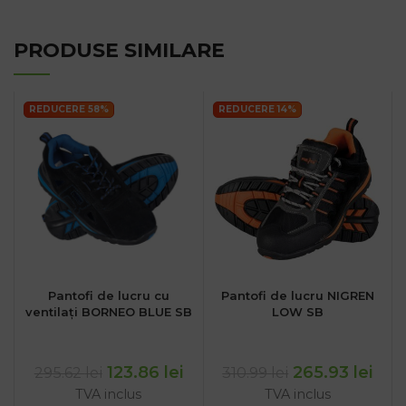
PRODUSE SIMILARE
REDUCERE 58%
REDUCERE 14%
Pantofi de lucru cu
Pantofi de lucru NIGREN
ventilați BORNEO BLUE SB
LOW SB
123.86
lei
265.93
lei
295.62
lei
310.99
lei
TVA inclus
TVA inclus