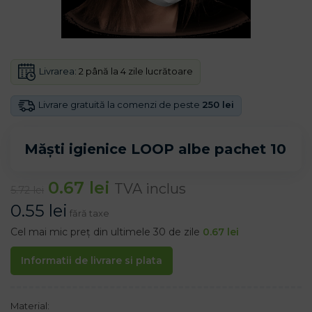
Livrarea:
2 până la 4 zile lucrătoare
Livrare gratuită la comenzi de peste
250 lei
Măști igienice LOOP albe pachet 10
0.67
lei
TVA inclus
5.72
lei
0.55
lei
fără taxe
Cel mai mic preț din ultimele 30 de zile
0.67
lei
Informatii de livrare si plata
Material: