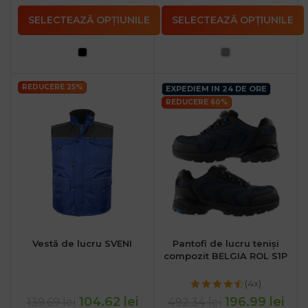
SELECTEAZĂ OPȚIUNILE
SELECTEAZĂ OPȚIUNILE
REDUCERE 25%
EXPEDIEM IN 24 DE ORE
REDUCERE 60%
Vestă de lucru SVENI
Pantofi de lucru teniși
compozit BELGIA ROL S1P
(4x)
104.62
lei
196.99
lei
139.69
lei
492.34
lei