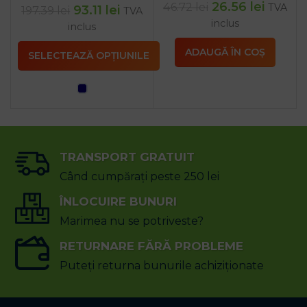
26.56
lei
46.72
lei
TVA
93.11
lei
197.39
lei
TVA
inclus
inclus
ADAUGĂ ÎN COȘ
SELECTEAZĂ OPȚIUNILE
TRANSPORT GRATUIT
Când cumpărați peste 250 lei
ÎNLOCUIRE BUNURI
Marimea nu se potriveste?
RETURNARE FĂRĂ PROBLEME
Puteți returna bunurile achiziționate