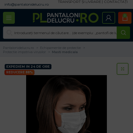
TRANSPORT ȘI LIVRARE
CONTACTAȚI
info@pantalonidelucru.ro
0
Pantalonidelucru.ro
Echipamente de protectie
Protectie impotriva virusilor
Masti medicala
EXPEDIEM IN 24 DE ORE
CL
REDUCERE 88%