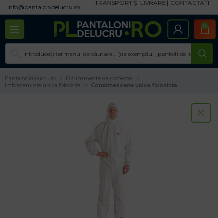
TRANSPORT ȘI LIVRARE
CONTACTAȚI
info@pantalonidelucru.ro
0
Pantalonidelucru.ro
Echipamente de protectie
Imbracaminte unica folosinta
Combinezoane unica folosinta
CL