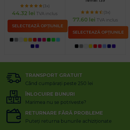
femei 139
(3x)
(3x)
44.32
lei
TVA inclus
77.60
lei
TVA inclus
SELECTEAZĂ OPȚIUNILE
SELECTEAZĂ OPȚIUNILE
TRANSPORT GRATUIT
Când cumpărați peste 250 lei
ÎNLOCUIRE BUNURI
Marimea nu se potriveste?
RETURNARE FĂRĂ PROBLEME
Puteți returna bunurile achiziționate