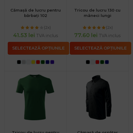
Cămașă de lucru pentru
Tricou de lucru 130 cu
bărbați 102
mâneci lungi
(2x)
(2x)
41.53
lei
77.60
lei
TVA inclus
TVA inclus
SELECTEAZĂ OPȚIUNILE
SELECTEAZĂ OPȚIUNILE
Tricou de lucru pentru
Cămașă de ospătar