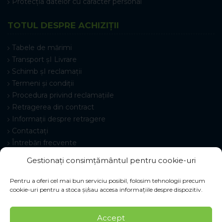
Protecția datelor cu caracter personal
TOTUL DESPRE ACHIZIȚII
Tabele de mărimi
Transport șI Livrare
Schimb șI reclamații
Termeni și condiții
Procedura privind reclamațiile
Retragerea din contract
Informații despre retragere
Contactați
Întrebări frecvente
Setări cookie-uri
Gestionați consimțământul pentru cookie-uri
Pentru a oferi cel mai bun serviciu posibil, folosim tehnologii precum
cookie-uri pentru a stoca și/sau accesa informațiile despre dispozitiv.
© 2026 Pracovné odevy ZIKO s. r. o., toate drepturile
Accept
rezervate.