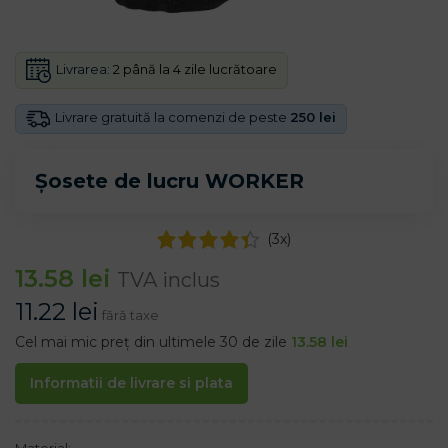
Livrarea:
2 până la 4 zile lucrătoare
Livrare gratuită la comenzi de peste
250 lei
Șosete de lucru WORKER
(
3
x)
13.58
lei
TVA inclus
11.22
lei
fără taxe
Cel mai mic preț din ultimele 30 de zile
13.58
lei
Informatii de livrare si plata