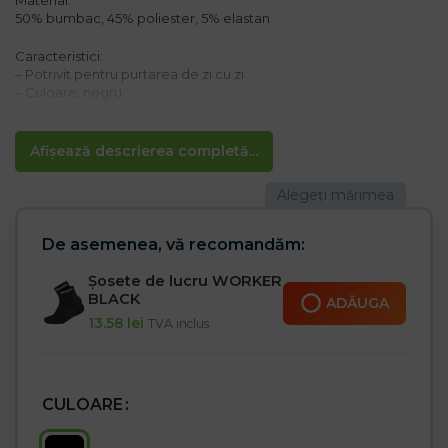
Material:
50% bumbac, 45% poliester, 5% elastan
Caracteristici:
– Potrivit pentru purtarea de zi cu zi
– Culoare: negru
Mărime universală 40 – 46
Afișează descrierea completă...
De asemenea, vă recomandăm:
Șosete de lucru WORKER
BLACK
ADĂUGA
13.58
lei
TVA inclus
CULOARE