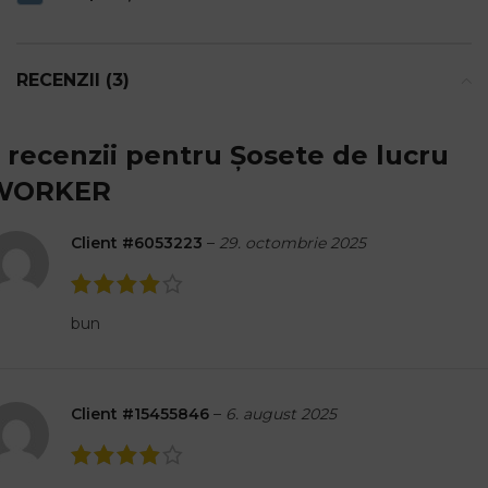
RECENZII (3)
 recenzii pentru
Șosete de lucru
WORKER
Client #6053223
–
29. octombrie 2025
bun
Client #15455846
–
6. august 2025