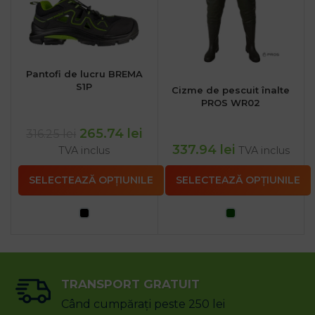
Pantofi de lucru BREMA
S1P
Cizme de pescuit înalte
PROS WR02
265.74
lei
316.25
lei
337.94
lei
TVA inclus
TVA inclus
SELECTEAZĂ OPȚIUNILE
SELECTEAZĂ OPȚIUNILE
TRANSPORT GRATUIT
Când cumpărați peste 250 lei