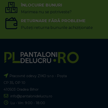
ÎNLOCUIRE BUNURI
Marimea nu se potriveste?
RETURNARE FĂRĂ PROBLEME
Puteți returna bunurile achiziționate
Pracovné odevy ZIKO s.r.o - Poșta
CP 35, OP 10
410503 Oradea Bihor
info@pantalonidelucru.ro
Lu - Vin: 9:00 - 18:00