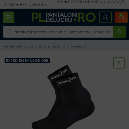
TRANSPORT ȘI LIVRARE
CONTACTAȚI
info@pantalonidelucru.ro
0
Pantalonidelucru.ro
Bocanci de lucru
Accesorii
EXPEDIEM IN 24 DE ORE
CL