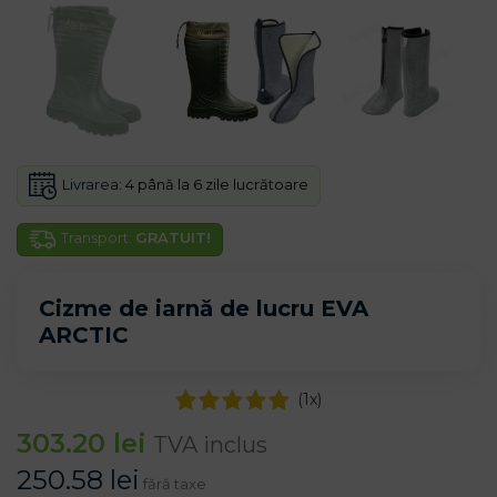
Livrarea:
4 până la 6 zile lucrătoare
Transport:
GRATUIT!
Cizme de iarnă de lucru EVA
ARCTIC
(
1
x)
303.20
lei
TVA inclus
250.58
lei
fără taxe