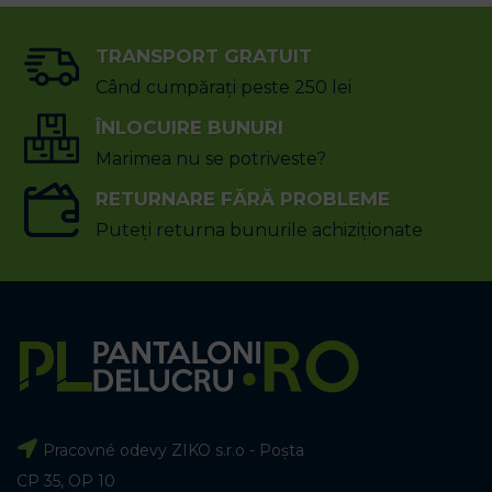
TRANSPORT GRATUIT
Când cumpărați peste 250 lei
ÎNLOCUIRE BUNURI
Marimea nu se potriveste?
RETURNARE FĂRĂ PROBLEME
Puteți returna bunurile achiziționate
Pracovné odevy ZIKO s.r.o - Poșta
CP 35, OP 10