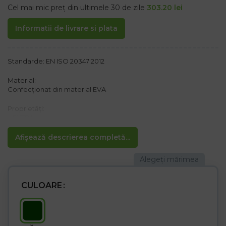
Cel mai mic preț din ultimele 30 de zile
303.20
lei
Informatii de livrare si plata
Standarde: EN ISO 20347:2012
Material:
Confecționat din material EVA
Proprietăți:
– EXTRA ușoară
– Inserție detașabilă
– Inserție de aluminiu sub insertul detașabil pentru o mai bună
Afișează descrierea completă...
izolare
– Poate fi retras în partea de sus – protecție împotriva zăpezii
– Proiectat pentru utilizare la temperaturi până la – 30°C
CULOARE