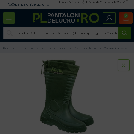
TRANSPORT ȘI LIVRARE
CONTACTAȚI
info@pantalonidelucru.ro
0
Pantalonidelucru.ro
Bocanci de lucru
Cizme de lucru
Cizme izolate
CL