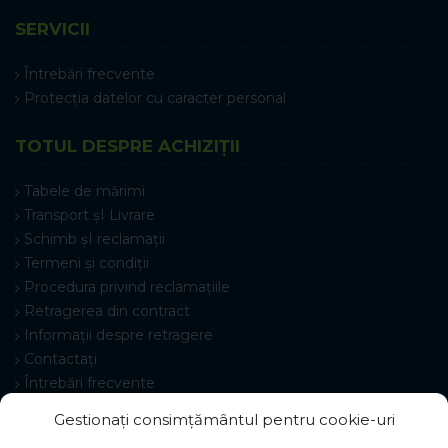
SERVICII
Întrebări frecvente
Protecția datelor cu caracter personal
TOTUL DESPRE ACHIZIȚII
Tabele de mărimi
Transport șI Livrare
Schimb șI reclamații
Termeni și condiții
Procedura privind reclamațiile
Retragerea din contract
Informații despre retragere
Contactați
Întrebări frecvente
Setări cookie-uri
Gestionați consimțământul pentru cookie-uri