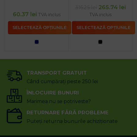
265.74
lei
316.25
lei
60.37
lei
TVA inclus
TVA inclus
SELECTEAZĂ OPȚIUNILE
SELECTEAZĂ OPȚIUNILE
TRANSPORT GRATUIT
Când cumpărați peste 250 lei
ÎNLOCUIRE BUNURI
Marimea nu se potriveste?
RETURNARE FĂRĂ PROBLEME
Puteți returna bunurile achiziționate