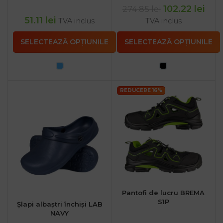
102.22
lei
274.85
lei
51.11
lei
TVA inclus
TVA inclus
SELECTEAZĂ OPȚIUNILE
SELECTEAZĂ OPȚIUNILE
REDUCERE 16%
Pantofi de lucru BREMA
S1P
Șlapi albaștri închiși LAB
NAVY