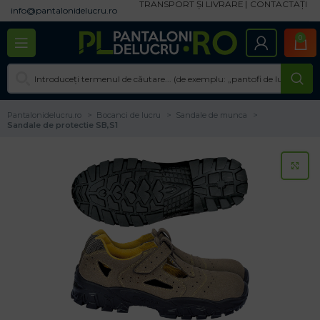
TRANSPORT ȘI LIVRARE
CONTACTAȚI
info@pantalonidelucru.ro
0
Pantalonidelucru.ro
Bocanci de lucru
Sandale de munca
Sandale de protectie SB,S1
CL