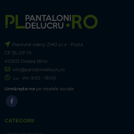
Pracovné odevy ZIKO s.r.o - Poșta
CP 35, OP 10
410503 Oradea Bihor
info@pantalonidelucru.ro
Lu - Vin: 9:00 - 18:00
Urmărește-ne
pe rețelele sociale
CATEGORII
Haine de munca