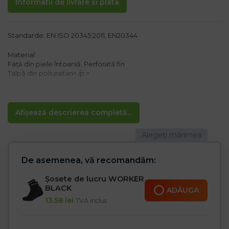
Informatii de livrare si plata
Standarde: EN ISO 20345:2011, EN20344
Material:
Față din piele întoarsă, Perforată fin
Talpă din poliuretan< /p >
Caracteristici:
– Talpă anti-alunecare
– Rezistent la ulei
Afișează descrierea completă...
– Perforată, respirabilă
– Talpă interioară detașabilă, acoperită cu material textil
– Oțel vârf 200 J / 15 kN
– Căptușeală din oțel anti-înțepătură până la 1000N
– Categoria S1P SRC
De asemenea, vă recomandăm:
Ideal pentru purtarea zilnică
Șosete de lucru WORKER
BLACK
ADĂUGA
13.58
lei
TVA inclus