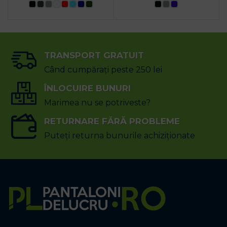
TRANSPORT GRATUIT
Când cumpărați peste 250 lei
ÎNLOCUIRE BUNURI
Marimea nu se potriveste?
RETURNARE FĂRĂ PROBLEME
Puteți returna bunurile achiziționate