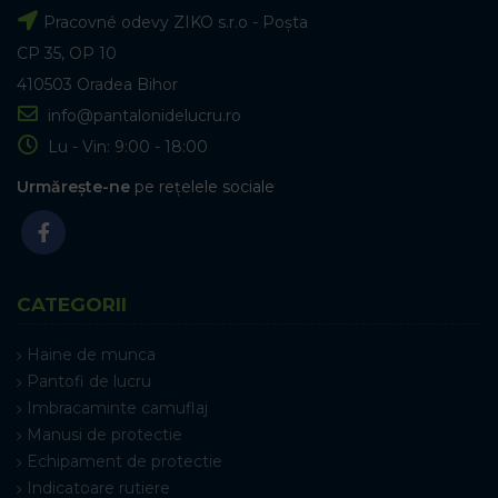
Pracovné odevy ZIKO s.r.o - Poșta
CP 35, OP 10
410503 Oradea Bihor
info@pantalonidelucru.ro
Lu - Vin: 9:00 - 18:00
Urmărește-ne
pe rețelele sociale
CATEGORII
Haine de munca
Pantofi de lucru
Imbracaminte camuflaj
Manusi de protectie
Echipament de protectie
Indicatoare rutiere