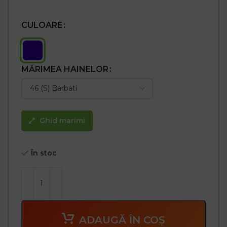
– Benzi reflectorizante pe pantaloni și talie
– Accesorii reflectorizante pentru o mai bună vizibilitate
CULOARE
MĂRIMEA HAINELOR
Ghid marimi
În stoc
ADAUGĂ ÎN COȘ