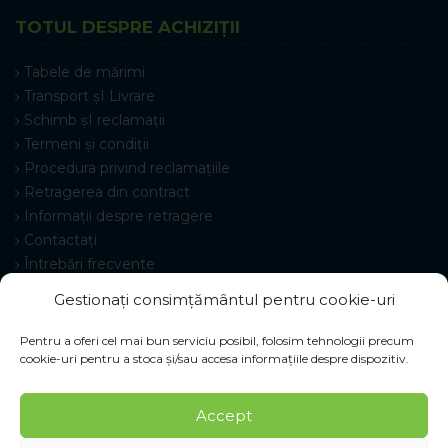
TOTUL DESPRE ACHIZIȚII
Tabele de mărimi
Transport șI Livrare
Schimb șI reclamații
Termeni și condiții
Procedura privind reclamațiile
Retragerea din contract
Informații despre retragere
Contactați
Întrebări frecvente
Setări cookie-uri
Gestionați consimțământul pentru cookie-uri
Pentru a oferi cel mai bun serviciu posibil, folosim tehnologii precum
cookie-uri pentru a stoca și/sau accesa informațiile despre dispozitiv.
© 2026 Pracovné odevy ZIKO s. r. o., toate drepturile
Accept
rezervate.