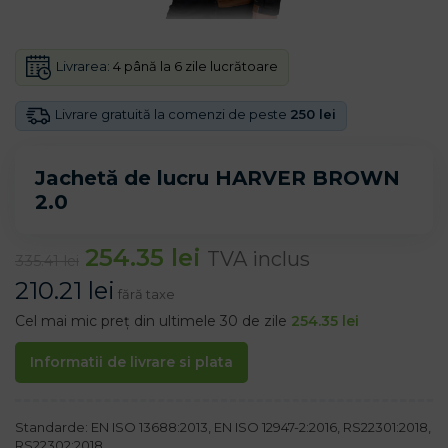
Livrarea:
4 până la 6 zile lucrătoare
Livrare gratuită la comenzi de peste
250 lei
Jachetă de lucru HARVER BROWN
2.0
254.35
lei
TVA inclus
335.41
lei
210.21
lei
fără taxe
Cel mai mic preț din ultimele 30 de zile
254.35
lei
Informatii de livrare si plata
Standarde: EN ISO 13688:2013, EN ISO 12947-2:2016, RS22301:2018,
RS22302:2018.