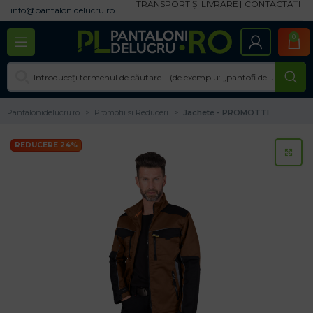
TRANSPORT ȘI LIVRARE
CONTACTAȚI
info@pantalonidelucru.ro
0
Pantalonidelucru.ro
Promotii si Reduceri
Jachete - PROMOTTI
REDUCERE 24%
CL