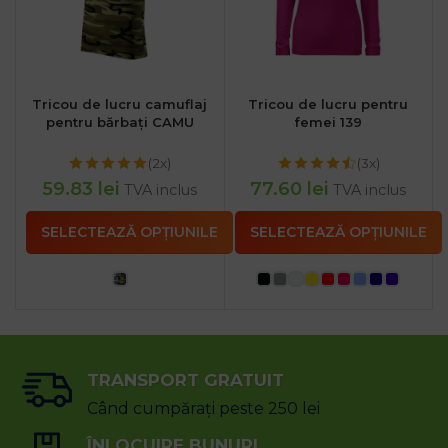
Tricou de lucru camuflaj
Tricou de lucru pentru
pentru bărbați CAMU
femei 139
(2x)
(3x)
59.83
lei
77.60
lei
TVA inclus
TVA inclus
SELECTEAZĂ OPȚIUNILE
SELECTEAZĂ OPȚIUNILE
TRANSPORT GRATUIT
Când cumpărați peste 250 lei
ÎNLOCUIRE BUNURI