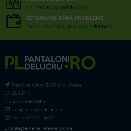
Marimea nu se potriveste?
RETURNARE FĂRĂ PROBLEME
Puteți returna bunurile achiziționate
Pracovné odevy ZIKO s.r.o - Poșta
CP 35, OP 10
410503 Oradea Bihor
info@pantalonidelucru.ro
Lu - Vin: 9:00 - 18:00
Urmărește-ne
pe rețelele sociale