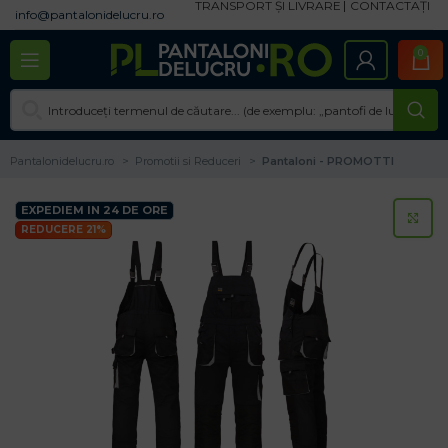
TRANSPORT ȘI LIVRARE
CONTACTAȚI
info@pantalonidelucru.ro
0
Pantalonidelucru.ro
Promotii si Reduceri
Pantaloni - PROMOTTI
EXPEDIEM IN 24 DE ORE
CL
REDUCERE 21%