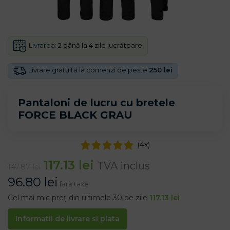
Livrarea:
2 până la 4 zile lucrătoare
Livrare gratuită la comenzi de peste
250 lei
Pantaloni de lucru cu bretele
FORCE BLACK GRAU
(
4
x)
117.13
lei
TVA inclus
147.87
lei
96.80
lei
fără taxe
Cel mai mic preț din ultimele 30 de zile
117.13
lei
Informatii de livrare si plata