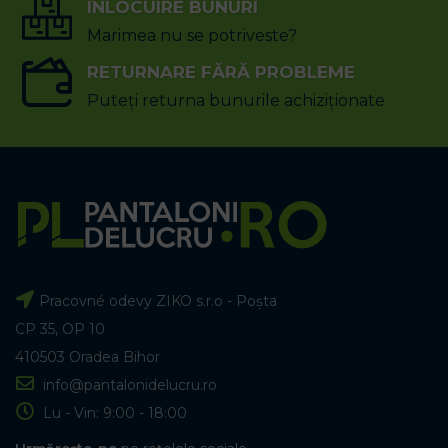
ÎNLOCUIRE BUNURI
Marimea nu se potriveste?
RETURNARE FĂRĂ PROBLEME
Puteți returna bunurile achiziționate
Pracovné odevy ZIKO s.r.o - Poșta
CP 35, OP 10
410503 Oradea Bihor
info@pantalonidelucru.ro
Lu - Vin: 9:00 - 18:00