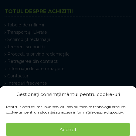
TOTUL DESPRE ACHIZIȚII
Tabele de mărimi
Transport șI Livrare
Schimb șI reclamații
Termeni și condiții
Procedura privind reclamațiile
Retragerea din contract
Informații despre retragere
Contactați
Întrebări frecvente
Setări cookie-uri
Gestionați consimțământul pentru cookie-uri
Pentru a oferi cel mai bun serviciu posibil, folosim tehnologii precum
cookie-uri pentru a stoca și/sau accesa informațiile despre dispozitiv.
© 2026 Pracovné odevy ZIKO s. r. o., toate drepturile
Accept
rezervate.