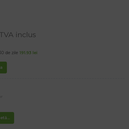
TVA inclus
30 de zile
191.93
lei
ta
or
tă...