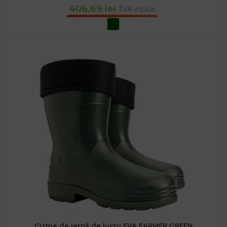
406.69
lei
TVA inclus
SELECTEAZĂ OPȚIUNILE
Cizme de iarnă de lucru EVA FARMER GREEN