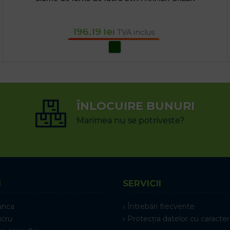
196.19
lei
TVA inclus
SELECTEAZĂ OPȚIUNILE
ÎNLOCUIRE BUNURI
Marimea nu se potriveste?
I
SERVICII
unca
Întrebări frecvente
ucru
Protecția datelor cu caracter