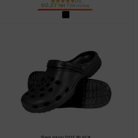
(1x)
60.37
lei
TVA inclus
SELECTEAZĂ OPȚIUNILE
Șlapi negri DOT BLACK