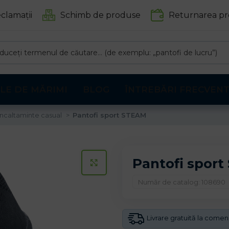
clamații
Schimb de produse
Returnarea pr
LE DE MĂRIMI
BLOG
ÎNTREBĂRI FRECVEN
Incaltaminte casual
Pantofi sport STEAM
Pantofi spor
CLICK PENTRU A MARI
Număr de catalog: 108690
Livrare gratuită la come