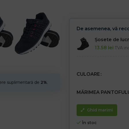
Pantofi cu design modern, ideali p
De asemenea, vă re
Șosete de lu
13.58
lei
TVA in
CULOARE
cere suplimentară de
2%
.
MĂRIMEA PANTOFUL
Ghid marimi
În stoc