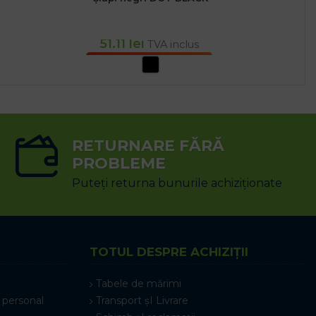
51.11
lei
TVA inclus
SELECTEAZĂ OPȚIUNILE
RETURNARE FĂRĂ
PROBLEME
Puteți returna bunurile achiziționate
TOTUL DESPRE ACHIZIȚII
Tabele de mărimi
 personal
Transport șI Livrare