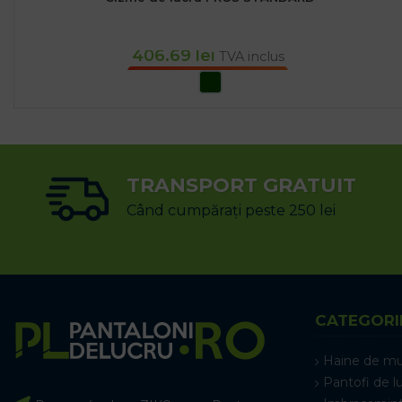
406.69
lei
TVA inclus
SELECTEAZĂ OPȚIUNILE
TRANSPORT GRATUIT
Când cumpărați peste 250 lei
CATEGORI
Haine de m
Pantofi de l