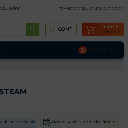
oduselor
TRANSPORT ȘI LIVRARE
CONTACTAȚI
0.00
LEI
CONT
0
articole
PROMOTII
TE
t STEAM
Livrarea:
4 până la 6 zile lucrătoare
nzi de peste
250 lei