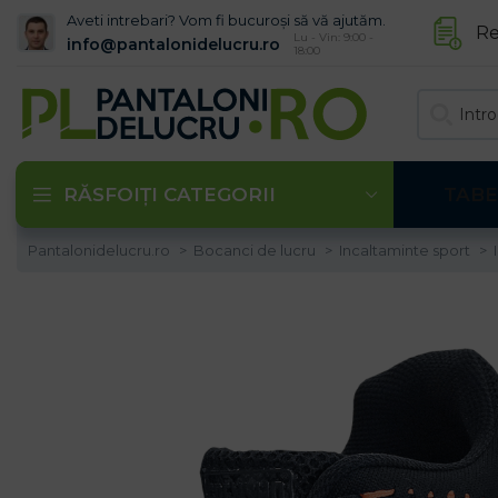
Aveti intrebari? Vom fi bucuroși să vă ajutăm.
Re
Lu - Vin: 9:00 -
info@pantalonidelucru.ro
18:00
RĂSFOIȚI CATEGORII
TABE
Pantalonidelucru.ro
Bocanci de lucru
Incaltaminte sport