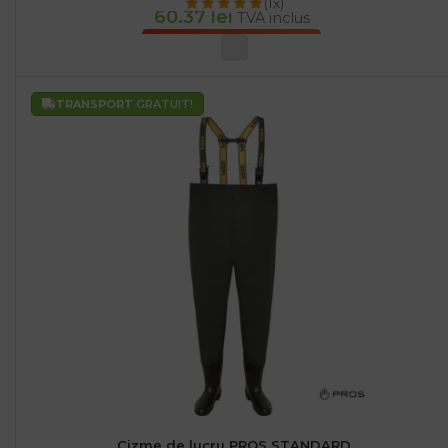
(1x)
60.37
lei
TVA inclus
SELECTEAZĂ OPȚIUNILE
TRANSPORT
GRATUIT!
Cizme de lucru PROS STANDARD