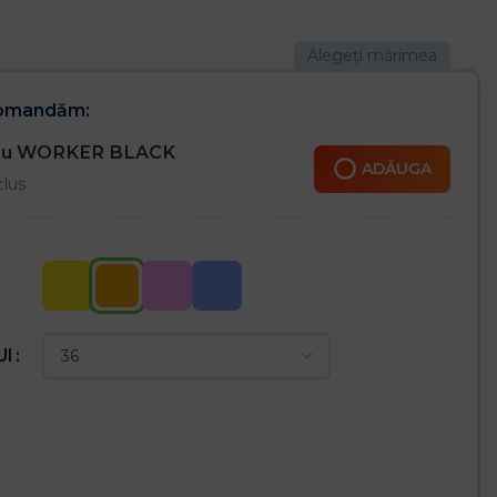
entru lucru și uzul zilnic
comandăm:
cru WORKER BLACK
ADĂUGA
clus
UI