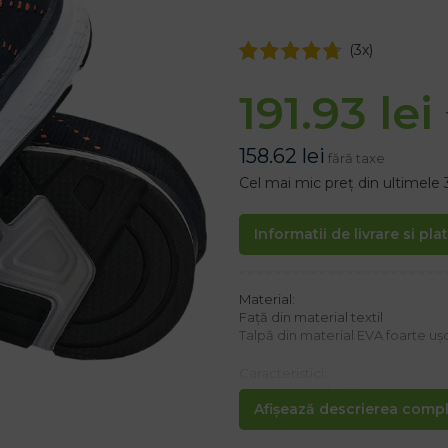
(
3
x)
191.93
lei
158.62
lei
fără taxe
Cel mai mic preț din ultimele 
Informatii de livrare si pla
Material:
Față din material textil
Talpă din material EVA foarte uș
Caracteristici:
– Ușoară < br />– Confortabil
Afișează descrierea comple
– respirabil
– Mărimi pentru bărbați și femei